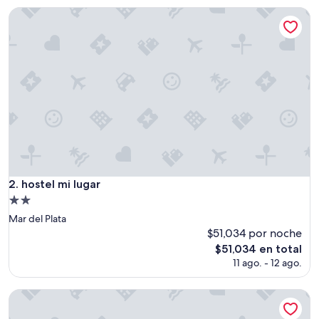
opinión)
es
hostel mi lugar
de
$23
hostel mi lugar
2. hostel mi lugar
Propiedad
de
Mar del Plata
2.0
$51,034 por noche
estrellas
El
$51,034 en total
precio
11 ago. - 12 ago.
actual
es
Casa Rosada
de
$51,034