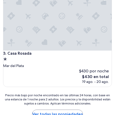
Casa Rosada
3. Casa Rosada
Propiedad
de
Mar del Plata
1.0
$430 por noche
estrella
El
$430 en total
precio
19 ago. - 20 ago.
actual
es
de
Precio
Precio más bajo por noche encontrado en las últimas 24 horas, con base en
$430
una estancia de 1 noche para 2 adultos. Los precios y la disponibilidad están
más
sujetos a cambios. Aplican términos adicionales.
bajo
por
noche
Ver todas las propiedades