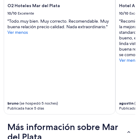
cambios.
O2 Hoteles Mar del Plata
Hotel Aa
Aplican
10/10
Excelente
10/10
Excel
términos
"Todo.muy bien. Muy correcto. Recomendable. Muy
"Recomiend
adicionales.
buena relación precio calidad. Nada extraordinario."
la mejora
Ver menos
standards 
bueno, eso
linda vist
buena rela
se como s
Ver meno
bruno
(se hospedó 5 noches)
agustin
(s
Publicada hace 5 días
Publicada h
Más información sobre Mar
del Plata