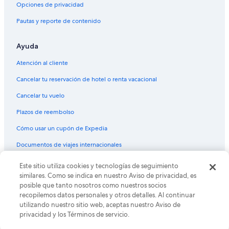
Cabañas en Mar Azul
Opciones de privacidad
Apartamentos en Mar Azul
Pautas y reporte de contenido
Lodges en Mar Azul
Ayuda
Hoteles cerca de Martín Miguel de Güemes
Apart-Hoteles en Mar de Las Pampas
Atención al cliente
Cabañas en Mar de Las Pampas
Cancelar tu reservación de hotel o renta vacacional
Resorts en Mar de Las Pampas
Cancelar tu vuelo
Hoteles 3 estrellas en Punta Mogotes
Plazos de reembolso
Apart-Hoteles en Punta Mogotes
Cómo usar un cupón de Expedia
Casas vacacionales en Punta Mogotes
Documentos de viajes internacionales
Apartamentos en Punta Mogotes
© 2026 Expedia, Inc., una empresa de Expedia Group. Todos los
Este sitio utiliza cookies y tecnologías de seguimiento
Hoteles con casino en Punta Mogotes
derechos reservados. Expedia y el logo de Expedia son marcas
similares. Como se indica en nuestro Aviso de privacidad, es
registradas o marcas comerciales de Expedia, Inc. CST# 2029030-50.
Hoteles con restaurante en Punta Mogotes
posible que tanto nosotros como nuestros socios
recopilemos datos personales y otros detalles. Al continuar
Hoteles en Punta Mogotes
utilizando nuestro sitio web, aceptas nuestro Aviso de
privacidad y los Términos de servicio.
Apart-Hoteles en Miramar