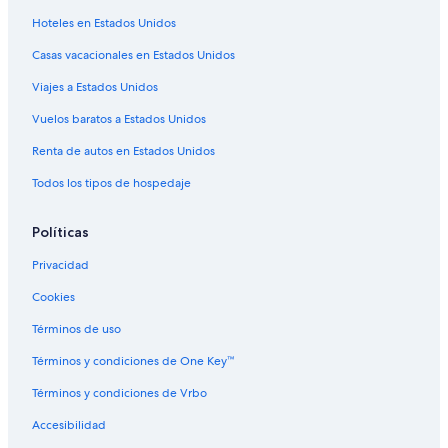
Hoteles en Estados Unidos
B&B en Balcarce
Casas vacacionales en Estados Unidos
Hoteles cerca de Plaza Mitre
Viajes a Estados Unidos
Apart-Hoteles en Laguna Brava
Hoteles cerca de Torreón del Monje
Vuelos baratos a Estados Unidos
Hoteles cerca de Playa Varese
Renta de autos en Estados Unidos
Resorts en Quintas El Casal
Todos los tipos de hospedaje
Apartamentos en Estación de tren Mar del Plata
Políticas
Hoteles cerca de Estación de tren Mar del Plata
Privacidad
Apart-Hoteles en Sierra de los Padres
Cookies
Casas de campo en Colonia de Chapadmalal
Hostales en Mar de Cobo
Términos de uso
Apartamentos en Los Pinos
Términos y condiciones de One Key™
Hoteles cerca de Centro cultural Villa Victoria Ocampo
Términos y condiciones de Vrbo
Hoteles en Partido de General Pueyrredón
Accesibilidad