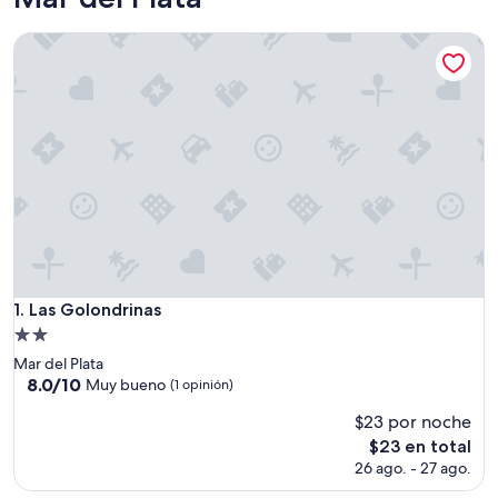
Las Golondrinas
Las Golondrinas
1. Las Golondrinas
Propiedad
de
Mar del Plata
2.0
8.0
8.0/10
Muy bueno
(1 opinión)
de
estrellas
$23 por noche
10,
Muy
El
$23 en total
bueno,
precio
26 ago. - 27 ago.
(1
actual