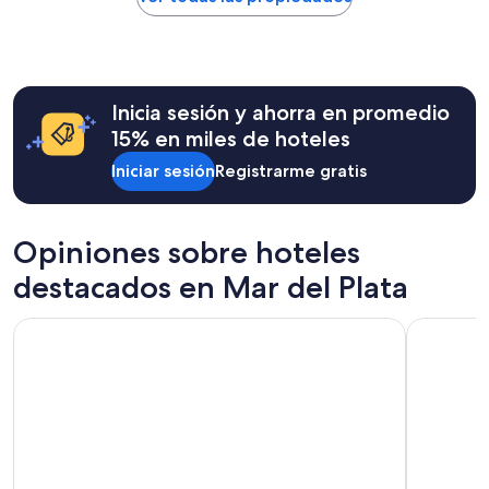
encontrado
en
las
últimas
24
Inicia sesión y ahorra en promedio
horas,
con
15% en miles de hoteles
base
Iniciar sesión
Registrarme gratis
en
una
estancia
de
Opiniones sobre hoteles
1
noche
destacados en Mar del Plata
para
2
O2 Hoteles Mar del Plata
Hotel Aatr
adultos.
Los
precios
y
la
disponibilidad
están
sujetos
a