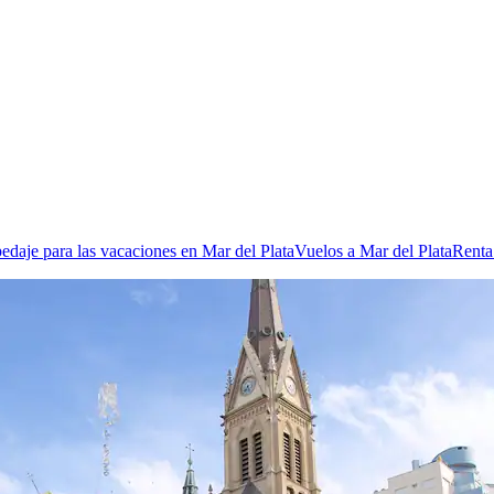
edaje para las vacaciones en Mar del Plata
Vuelos a Mar del Plata
Renta