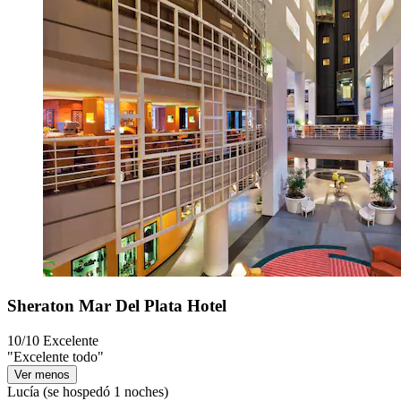
Sheraton Mar Del Plata Hotel
10/10
Excelente
"Excelente todo"
Ver menos
Lucía
(se hospedó 1 noches)