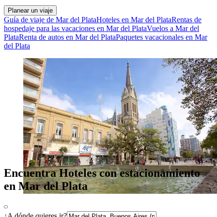
Planear un viaje
Guía de viaje de Mar del Plata
Hoteles en Mar del Plata
Rentas de
hospedaje para las vacaciones en Mar del Plata
Vuelos a Mar del
Plata
Renta de autos en Mar del Plata
Paquetes vacacionales en Mar
del Plata
Encuentra Hoteles con estacionamiento
en Mar del Plata
¿A dónde quieres ir?