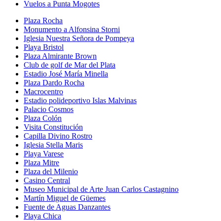
Vuelos a Punta Mogotes
Plaza Rocha
Monumento a Alfonsina Storni
Iglesia Nuestra Señora de Pompeya
Playa Bristol
Plaza Almirante Brown
Club de golf de Mar del Plata
Estadio José María Minella
Plaza Dardo Rocha
Macrocentro
Estadio polideportivo Islas Malvinas
Palacio Cosmos
Plaza Colón
Visita Constitución
Capilla Divino Rostro
Iglesia Stella Maris
Playa Varese
Plaza Mitre
Plaza del Milenio
Casino Central
Museo Municipal de Arte Juan Carlos Castagnino
Martín Miguel de Güemes
Fuente de Aguas Danzantes
Playa Chica