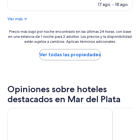
t
precio
17 ago. - 18 ago.
a
actual
b
es
l
Ver más
de
e
$49
”
Precio
Precio más bajo por noche encontrado en las últimas 24 horas, con base
en una estancia de 1 noche para 2 adultos. Los precios y la disponibilidad
más
están sujetos a cambios. Aplican términos adicionales.
bajo
por
noche
Ver todas las propiedades
encontrado
en
las
últimas
24
Opiniones sobre hoteles
horas,
con
destacados en Mar del Plata
base
en
una
O2 Hoteles Mar del Plata
Hotel Spa R
estancia
de
1
noche
para