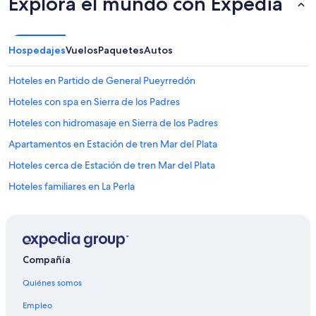
Explora el mundo con Expedia
Hospedajes
Vuelos
Paquetes
Autos
Hoteles en Partido de General Pueyrredón
Hoteles con spa en Sierra de los Padres
Hoteles con hidromasaje en Sierra de los Padres
Apartamentos en Estación de tren Mar del Plata
Hoteles cerca de Estación de tren Mar del Plata
Hoteles familiares en La Perla
Hoteles baratos en La Perla
Hoteles con aire acondicionado en La Perla
Hoteles con desayuno incluido en La Perla
Compañía
Hoteles con restaurante en La Perla
Quiénes somos
Hoteles con vista al mar en La Perla
Empleo
Hoteles que aceptan mascotas en La Perla