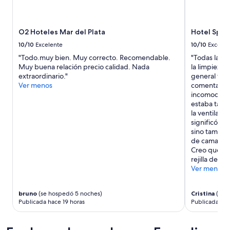
2
adultos.
Los
O2 Hoteles Mar del Plata
Hotel Spa 
precios
y
10/10
Excelente
10/10
Excelen
la
"Todo.muy bien. Muy correcto. Recomendable.
"Todas las i
disponibilidad
Muy buena relación precio calidad. Nada
la limpieza 
están
extraordinario."
general fue
sujetos
Ver menos
comentar, po
a
incomodidad
cambios.
estaba tapia
Aplican
la ventilac
términos
significó ca
adicionales.
sino tambié
de cama, y 
Creo que lo
rejilla de a
Ver menos
bruno
(se hospedó 5 noches)
Cristina
(se 
Publicada hace 19 horas
Publicada ha