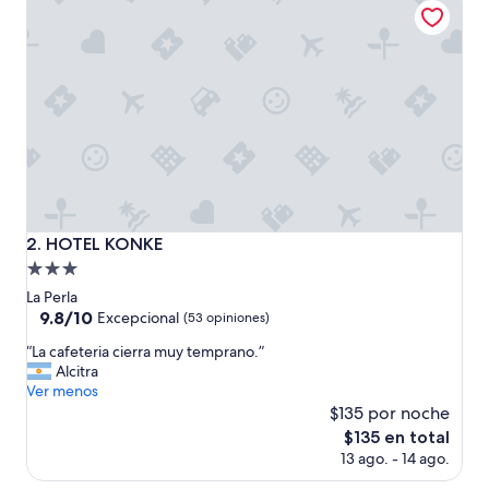
de
$68
HOTEL KONKE
2. HOTEL KONKE
Propiedad
de
La Perla
3.0
9.8
9.8/10
Excepcional
(53 opiniones)
de
estrellas
“
“La cafeteria cierra muy temprano.”
10,
L
Alcitra
Excepcional,
a
Ver menos
(53
c
$135 por noche
opiniones)
a
El
$135 en total
f
precio
13 ago. - 14 ago.
e
actual
t