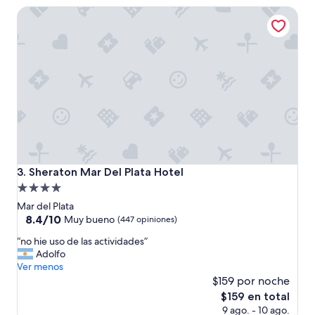
es
e
Sheraton Mar Del Plata Hotel
de
r
$135
i
a
c
i
e
r
r
a
m
u
y
Sheraton Mar Del Plata Hotel
3. Sheraton Mar Del Plata Hotel
t
Propiedad
e
m
de
Mar del Plata
p
4.0
8.4
8.4/10
Muy bueno
(447 opiniones)
r
de
estrellas
a
“
“no hie uso de las actividades”
10,
n
n
Adolfo
Muy
o
o
Ver menos
bueno,
.
h
$159 por noche
(447
”
i
opiniones)
El
$159 en total
e
precio
9 ago. - 10 ago.