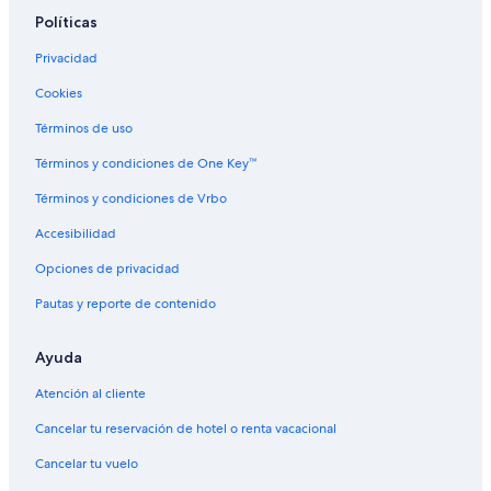
Políticas
Hoteles en Constitución
Privacidad
Hoteles cerca de Plaza Almirante Brown
Cookies
Hoteles cerca de Macrocentro
Hoteles cerca de Estadio polideportivo Islas Malvinas
Términos de uso
Hoteles 3 estrellas en Punta Mogotes
Términos y condiciones de One Key™
Apart-Hoteles en Punta Mogotes
Términos y condiciones de Vrbo
Casas vacacionales en Punta Mogotes
Accesibilidad
Apartamentos en Punta Mogotes
Opciones de privacidad
Hoteles con casino en Punta Mogotes
Pautas y reporte de contenido
Hoteles con restaurante en Punta Mogotes
Ayuda
Hoteles en Punta Mogotes
Hoteles que aceptan mascotas en Laguna Brava
Atención al cliente
Hoteles cerca de Playa Grande
Cancelar tu reservación de hotel o renta vacacional
Hoteles cerca de Centro comercial Los Gallegos Shopping
Cancelar tu vuelo