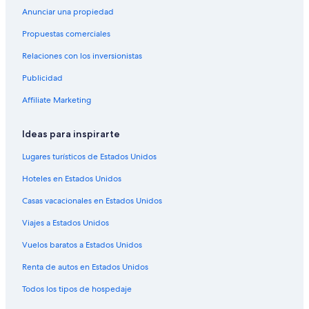
Anunciar una propiedad
Hoteles en La Perla
Propuestas comerciales
Hoteles cerca de Centro cultural Villa Victoria Ocampo
Relaciones con los inversionistas
Hoteles cerca de Catedral de Mar del Plata
Publicidad
Hoteles cerca de Centro comercial y cultural Paseo Aldrey
Hoteles cerca de Plaza Mitre
Affiliate Marketing
Hoteles cerca de Martín Miguel de Güemes
Ideas para inspirarte
Hoteles con spa en Balcarce
Lugares turísticos de Estados Unidos
Hoteles cerca de Calle Alem
Hoteles en Estados Unidos
Hoteles cerca de Playa Bristol
Casas vacacionales en Estados Unidos
Hoteles cerca de Casino Central
Viajes a Estados Unidos
Hoteles con casino en Bosque Peralta Ramos
Hoteles con spa en Bosque Peralta Ramos
Vuelos baratos a Estados Unidos
Hoteles con restaurante en Bosque Peralta Ramos
Renta de autos en Estados Unidos
Hoteles cerca de Playa Varese
Todos los tipos de hospedaje
Nh Hotels en Constitución