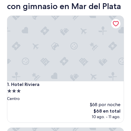
con gimnasio en Mar del Plata
Hotel Riviera
Hotel Riviera
1. Hotel Riviera
Propiedad
de
Centro
3.0
$68 por noche
estrellas
El
$68 en total
precio
10 ago. - 11 ago.
actual
es
HOTEL KONKE