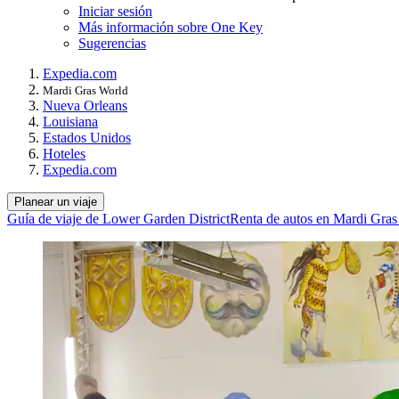
Iniciar sesión
Más información sobre One Key
Sugerencias
Expedia.com
Mardi Gras World
Nueva Orleans
Louisiana
Estados Unidos
Hoteles
Expedia.com
Planear un viaje
Guía de viaje de Lower Garden District
Renta de autos en Mardi Gra