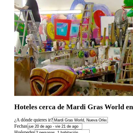
Hoteles cerca de Mardi Gras World e
¿A dónde quieres ir?
Fechas
Huéspedes