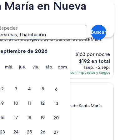
ta María en Nueva
lection New Orleans
 HQ Collection New Orleans
éspedes
Buscar
ersonas, 1 habitación
ans, a 1.6 mi de Iglesia de la Asunción de Santa María
)
septiembre de 2026
$163 por noche
ept up”
El
$192 en total
precio
martes
miércoles
jueves
viernes
sábado
domingo
mié.
jue.
vie.
sáb.
dom.
1 sep. - 2 sep.
actual
Total con impuestos y cargos
es
de
2
3
4
5
$192
ub & Inn
6
9
10
11
12
13
ans, a 1.5 mi de Iglesia de la Asunción de Santa María
s)
16
17
18
19
20
irthday weekend in
 the best hotel
23
24
25
26
27
odern, and
 in the King Room