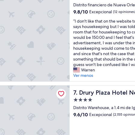
d
d
de
l
Distrito financiero de Nueva Orle
,
a
i
4.5
p
e
d
t
9.8
9.8/10
Excepcional
(12 opiniones
r
l
estrellas
d
w
de
“
o
“I don't like that on the website 
p
e
a
10,
I
p
says housekeeping but I was told
e
t
s
Excepcional,
d
e
room that for housekeeping to c
r
o
h
(12
o
r
would be 150.00 and I feel that'
s
d
o
opiniones)
n
t
advertisement, I was under the i
o
o
n
'
y
housekeeping would come to th
n
s
e
t
.
and since that's not the case tha
a
l
s
l
T
something that should be in the 
l
o
t
i
h
guess won't be confused like I w
a
s
l
k
e
Warren
m
c
y
e
f
Ver menos
a
o
t
t
a
b
l
h
h
m
l
a
e
laza Hotel New Orleans
a
Drury Plaza Hotel New Orle
i
7. Drury Plaza Hotel 
e
b
b
t
l
y
o
e
Propiedad
o
y
l
r
s
de
n
Distrito Warehouse, a 1.4 mi de I
-
a
a
t
4.0
t
s
h
d
9.6
h
9.6/10
Excepcional
(2,155 opinio
h
t
estrellas
a
o
de
o
e
y
b
r
10,
t
w
l
i
e
Excepcional,
e
e