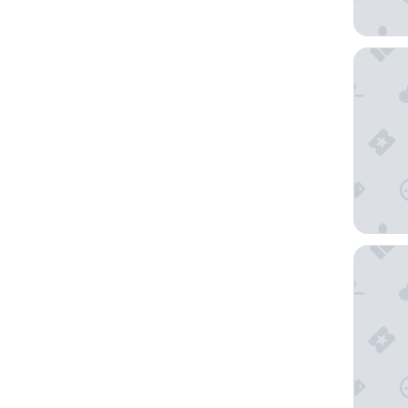
Henry H
Garden D