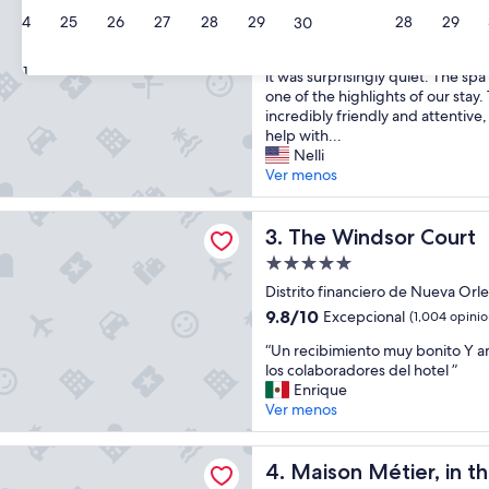
l
opiniones)
h
with the spa bath. The room was 
e
24
25
26
27
28
29
28
29
30
o
ceilings, modern artwork, and e
a
s
spotless. Even though we staye
n
31
e
it was surprisingly quiet. The spa
a
C
one of the highlights of our stay.
n
o
incredibly friendly and attentive
d
p
help with...
w
p
Nelli
e
e
Ver menos
l
r
l
V
k
dsor Court
i
The Windsor Court
3. The Windsor Court
e
n
p
Propiedad
e
t
de
f
Distrito financiero de Nueva Orle
u
5.0
o
p
9.8
9.8/10
Excepcional
(1,004 opinio
r
estrellas
”
de
“
m
“Un recibimiento muy bonito Y a
10,
U
y
los colaboradores del hotel ”
Excepcional,
n
b
Enrique
(1,004
r
i
Ver menos
opiniones)
e
r
c
t
étier, in the Unbound Collection by Hyatt
i
Maison Métier, in the Unbou
h
4. Maison Métier, in 
b
d