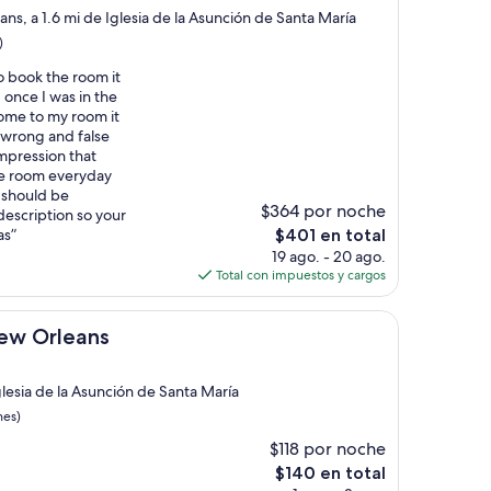
ans, a 1.6 mi de Iglesia de la Asunción de Santa María
)
to book the room it
 once I was in the
ome to my room it
s wrong and false
mpression that
e room everyday
t should be
$364 por noche
description so your
El
as”
$401 en total
precio
19 ago. - 20 ago.
actual
Total con impuestos y cargos
es
de
ans
$401
New Orleans
glesia de la Asunción de Santa María
nes)
$118 por noche
El
$140 en total