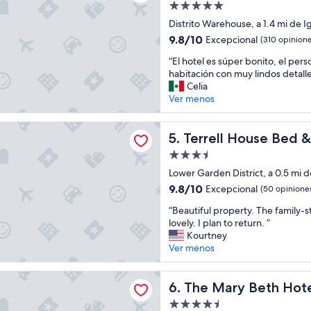
Propiedad
i
a
de
m
Distrito Warehouse, a 1.4 mi de I
y
5.0
i
w
9.8
9.8/10
Excepcional
(310 opinione
e
e
estrellas
de
“
n
“El hotel es súper bonito, el pers
e
10,
E
t
habitación con muy lindos detalle
k
Excepcional,
l
o
Celia
e
(310
h
m
Ver menos
n
opiniones)
o
u
d
t
y
i
House Bed & Breakfast
e
Terrell House Bed & Breakfa
b
5. Terrell House Bed 
n
l
o
N
Propiedad
e
n
e
de
s
Lower Garden District, a 0.5 mi d
i
w
3.5
s
t
O
9.8
9.8/10
Excepcional
(50 opinione
ú
o
estrellas
r
de
“
p
“Beautiful property. The family-s
Y
l
10,
B
e
lovely. I plan to return. ”
a
e
Excepcional,
e
r
Kourtney
m
a
(50
a
b
Ver menos
a
n
opiniones)
u
o
b
s
t
n
i
,
y Beth Hotel & Gallery
i
The Mary Beth Hotel & Gall
i
6. The Mary Beth Hote
l
a
f
t
i
n
Propiedad
u
o