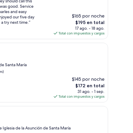
ey should call this
 was good. Service
harles and easy
$165 por noche
njoyed our five day
El
 a try next time.”
$195 en total
precio
17 ago. - 18 ago.
actual
Total con impuestos y cargos
es
de
$195
 de Santa María
es)
$145 por noche
El
$172 en total
precio
31 ago. - 1 sep.
actual
Total con impuestos y cargos
es
de
$172
e Iglesia de la Asunción de Santa María