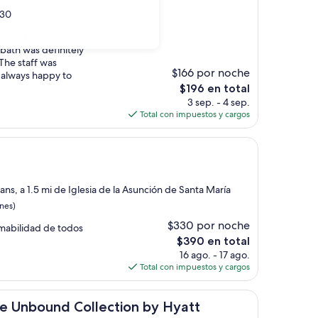
spacious with high
30
verything was
d over the weekend,
 bath was definitely
 The staff was
$166 por noche
, always happy to
El
$196 en total
precio
3 sep. - 4 sep.
actual
Total con impuestos y cargos
es
de
$196
ans, a 1.5 mi de Iglesia de la Asunción de Santa María
nes)
$330 por noche
mabilidad de todos
El
$390 en total
precio
16 ago. - 17 ago.
actual
Total con impuestos y cargos
es
de
nd Collection by Hyatt
$390
the Unbound Collection by Hyatt