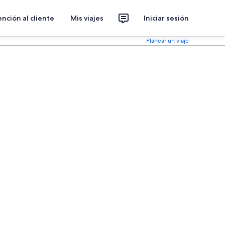
nción al cliente
Mis viajes
Iniciar sesión
Planear un viaje