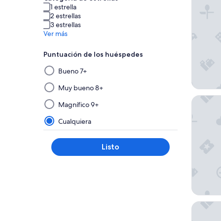
1 estrella
2 estrellas
3 estrellas
Ver más
Puntuación de los huéspedes
Al
Bueno 7+
seleccionar
y
Muy bueno 8+
aplicar
The Win
Magnífico 9+
un
filtro
Cualquiera
de
este
Listo
grupo,
los
resultados
se
actualizarán
en
Maison M
una