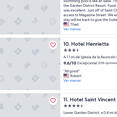
h
t
i
s
swimming pool is like an oasis. Th
,
opiniones)
o
o
s
”
the Garden District Resort. Food
m
u
r
i
was excellent. Just off of Saint C
o
s
e
s
access to Magazine Street. We e
d
e
t
r
stay will be back to give the Suite
e
k
u
e
Thad
r
e
r
a
Ver menos
n
e
n
l
,
p
.
l
a
nrietta
i
”
y
Hotel Henrietta
10. Hotel Henrietta
n
n
a
d
Propiedad
g
n
b
de
b
a
A 1.1 mi de Iglesia de la Asunción
e
3.5
u
w
a
9.6
9.6/10
Excepcional
(235 opinion
t
e
estrellas
u
de
I
“
s
“All good”
t
10,
w
A
o
Robert
i
Excepcional,
a
l
m
Ver menos
f
(235
s
l
e
u
opiniones)
t
g
p
l
o
o
r
int Vincent
l
Hotel Saint Vincent
11. Hotel Saint Vincent
l
o
o
y
d
d
p
d
Propiedad
o
”
e
e
de
Lower Garden District, a 0.4 mi d
n
r
s