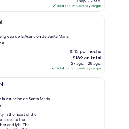
precio
1 sep. - 2 sep.
actual
Total con impuestos y cargos
es
de
$140
l
e Iglesia de la Asunción de Santa María
es)
$143 por noche
El
$169 en total
precio
27 ago. - 28 ago.
actual
Total con impuestos y cargos
es
de
$169
el
de la Asunción de Santa María
s)
y in the heart of the
n close to the
ber and lyft. The