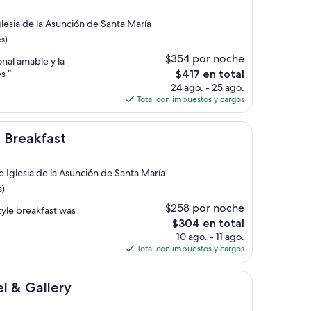
glesia de la Asunción de Santa María
s)
$354 por noche
onal amable y la
El
s ”
$417 en total
precio
24 ago. - 25 ago.
actual
Total con impuestos y cargos
es
de
st
$417
& Breakfast
e Iglesia de la Asunción de Santa María
s)
$258 por noche
tyle breakfast was
El
$304 en total
precio
10 ago. - 11 ago.
actual
Total con impuestos y cargos
es
de
ery
$304
l & Gallery