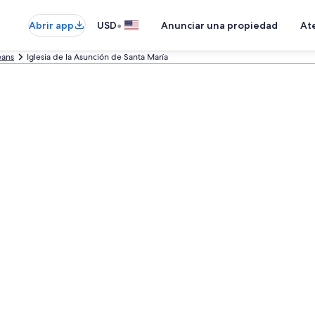
•
Abrir app
USD
Anunciar una propiedad
Ate
eans
Iglesia de la Asunción de Santa María