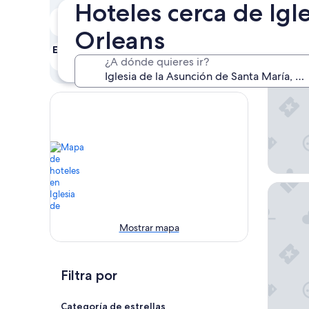
Hoteles cerca de Igl
Sant
Hoy
Mañana
6 ago. - 7 ago.
7 ago. - 8 ago.
Orleans
The Mon
Este fin de semana
Próximo fin de
¿A dónde quieres ir?
semana
7 ago. - 9 ago.
14 ago. - 16 ago.
Copper 
Mostrar mapa
Filtra por
Categoría de estrellas