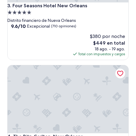
e
Four Seasons Hotel New Orleans
3. Four Seasons Hotel New Orleans
c
Propiedad
i
de
n
Distrito financiero de Nueva Orleans
o
5.0
9.6
9.6/10
Excepcional
(710 opiniones)
y
de
estrellas
e
$380 por noche
10,
n
Excepcional,
El
$449 en total
m
(710
precio
18 ago. - 19 ago.
e
opiniones)
actual
Total con impuestos y cargos
n
es
l
de
The Ritz-Carlton, New Orleans
s
$449
d
e
2
0
m
i
n
t
e
n
i
a