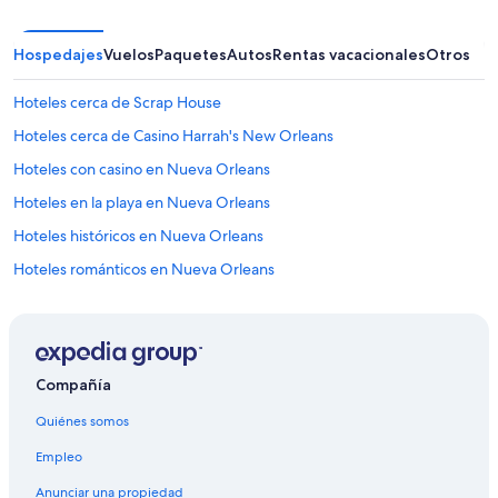
Hospedajes
Vuelos
Paquetes
Autos
Rentas vacacionales
Otros
Hoteles cerca de Scrap House
Hoteles cerca de Casino Harrah's New Orleans
Hoteles con casino en Nueva Orleans
Hoteles en la playa en Nueva Orleans
Hoteles históricos en Nueva Orleans
Hoteles románticos en Nueva Orleans
Hoteles baratos en Nueva Orleans
Hoteles cerca del bosque en Nueva Orleans
Hoteles con cocina en Nueva Orleans
Compañía
Hoteles con estacionamiento en Nueva Orleans
Quiénes somos
Hoteles con alberca en Nueva Orleans
Empleo
Hoteles con restaurante en Nueva Orleans
Anunciar una propiedad