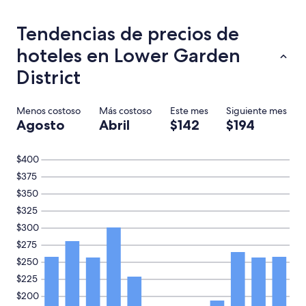
.
24
E
horas,
Tendencias de precios de
l
con
p
base
hoteles en Lower Garden
e
en
r
una
District
s
estancia
o
de
n
1
Menos costoso
Más costoso
Este mes
Siguiente mes
a
noche
Agosto
Abril
$142
$194
l
para
f
2
u
adultos.
$400
e
Los
$375
e
precios
x
$350
y
c
la
$325
e
disponibilidad
$300
l
están
e
sujetos
$275
n
a
$250
t
cambios.
$225
e
Aplican
.
términos
$200
Y
adicionales.