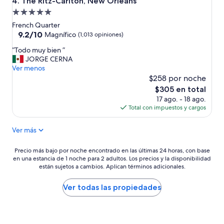
The Ritz-Carlton, New Orleans
4. The Ritz-Carlton, New Orleans
o
Propiedad
t
de
r
French Quarter
a
5.0
9.2
9.2/10
Magnífico
(1,013 opiniones)
h
de
estrellas
“
“Todo muy bien ”
a
10,
T
JORGE CERNA
b
Magnífico,
o
Ver menos
i
(1,013
d
t
$258 por noche
opiniones)
o
a
El
$305 en total
m
c
precio
17 ago. - 18 ago.
u
i
actual
Total con impuestos y cargos
y
o
es
b
n
de
Ver más
i
e
$305
e
n
n
m
Precio
Precio más bajo por noche encontrado en las últimas 24 horas, con base
”
i
en una estancia de 1 noche para 2 adultos. Los precios y la disponibilidad
más
están sujetos a cambios. Aplican términos adicionales.
s
bajo
m
por
o
noche
Ver todas las propiedades
p
encontrado
i
en
s
las
o
últimas