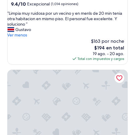
5.0
9.4
9.4/10
Excepcional
(1,014 opiniones)
de
estrellas
“
“Limpia muy ruidosa por un vecino y en menls de 20 min tenia
10,
L
otra habitacion en mismo piso. El personal fue excelente. Y
Excepcional,
i
soluciono ”
(1,014
m
Gustavo
opiniones)
p
Ver menos
i
$163 por noche
a
El
$194 en total
m
precio
19 ago. - 20 ago.
u
actual
Total con impuestos y cargos
y
es
r
de
Four Seasons Hotel New Orleans
u
$194
i
d
o
s
a
p
o
r
u
n
v