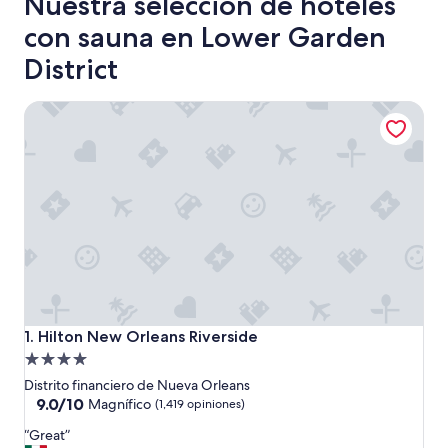
Nuestra selección de hoteles
con sauna en Lower Garden
District
Hilton New Orleans Riverside
Hilton New Orleans Riverside
1. Hilton New Orleans Riverside
Propiedad
de
Distrito financiero de Nueva Orleans
4.0
9.0
9.0/10
Magnífico
(1,419 opiniones)
de
estrellas
“
“Great”
10,