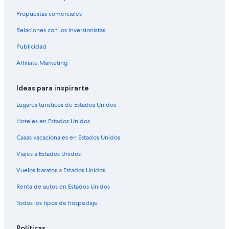
Hoteles con traslado del/al aeropuerto en Nueva Orleans
Propuestas comerciales
Hoteles gay friendly en Nueva Orleans
Relaciones con los inversionistas
Hoteles para bodas en Nueva Orleans
Publicidad
Hoteles que aceptan mascotas en Nueva Orleans
Hoteles en Nueva Orleans
Affiliate Marketing
Moteles en Nueva Orleans
Ideas para inspirarte
Hoteles cerca de Iglesia de St Patricks
Lugares turísticos de Estados Unidos
Hoteles en Faubourg Delassize
Hoteles en Estados Unidos
Hoteles cerca de viñedos en Louisiana
Casas vacacionales en Estados Unidos
Hoteles para fumadores en Louisiana
Viajes a Estados Unidos
Hoteles 4 estrellas en Garden District
Hoteles 5 estrellas en Garden District
Vuelos baratos a Estados Unidos
Hoteles de lujo en Garden District
Renta de autos en Estados Unidos
Hoteles románticos en Garden District
Todos los tipos de hospedaje
Hoteles baratos en Garden District
Políticas