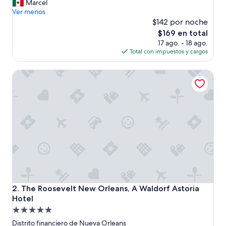
G
Marcel
Magnífico,
r
Ver menos
(1,419
e
$142 por noche
opiniones)
a
El
$169 en total
t
precio
17 ago. - 18 ago.
”
actual
Total con impuestos y cargos
es
de
The Roosevelt New Orleans, A Waldorf Astoria Hotel
$169
The Roosevelt New Orleans, A Waldorf Astoria Hotel
2. The Roosevelt New Orleans, A Waldorf Astoria
Hotel
Propiedad
de
Distrito financiero de Nueva Orleans