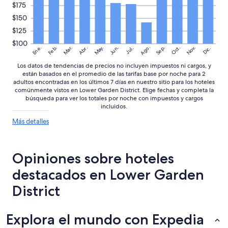
$175
s
o
$150
l
$125
u
$100
c
Ago.
May.
Nov.
Ene.
Feb.
Mar.
Jun.
Sep.
Oct.
Abr.
Dic.
Jul.
i
o
Los datos de tendencias de precios no incluyen impuestos ni cargos, y
n
están basados en el promedio de las tarifas base por noche para 2
o
adultos encontradas en los últimos 7 días en nuestro sitio para los hoteles
”
comúnmente vistos en Lower Garden District. Elige fechas y completa la
búsqueda para ver los totales por noche con impuestos y cargos
incluidos.
Más
Más detalles
detalles
sobre
las
Opiniones sobre hoteles
tendencias
de
destacados en Lower Garden
precios
District
Explora el mundo con Expedia