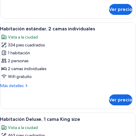
detalles
size
sobre
Ver precio
Habitación
estándar,
1
Abrir
Habitación de hotel con dos camas, un e
7
cama
Habitación estándar, 2 camas individuales
todas
King
Vista a la ciudad
size
las
334 pies cuadrados
fotos
de
1 habitación
Habitación
2 personas
estándar,
2 camas individuales
2
Wifi gratuito
camas
Más
Más detalles
individuales
detalles
sobre
Ver precio
Habitación
estándar,
2
Abrir
Habitación de hotel con una cama grand
12
camas
Habitación Deluxe, 1 cama King size
todas
individuales
Vista a la ciudad
las
463 pies cuadrados