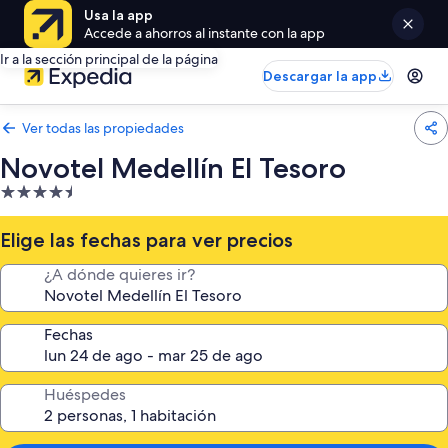
Usa la app
Accede a ahorros al instante con la app
Ir a la sección principal de la página
Descargar la app
Ver todas las propiedades
Novotel Medellín El Tesoro
Propiedad
de
4.5
Elige las fechas para ver precios
estrellas
¿A dónde quieres ir?
Fechas
Huéspedes