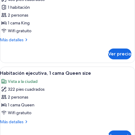
fotos
de
1 habitación
Habitación
2 personas
Deluxe,
1 cama King
1
Wifi gratuito
cama
Más
Más detalles
King
detalles
size
sobre
Ver precio
Habitación
Deluxe,
1
Abrir
Habitación ejecutiva, 1 cama Queen si
11
cama
Habitación ejecutiva, 1 cama Queen size
todas
King
Vista a la ciudad
size
las
322 pies cuadrados
fotos
de
2 personas
Habitación
1 cama Queen
ejecutiva,
Wifi gratuito
1
Más
Más detalles
cama
detalles
Queen
sobre