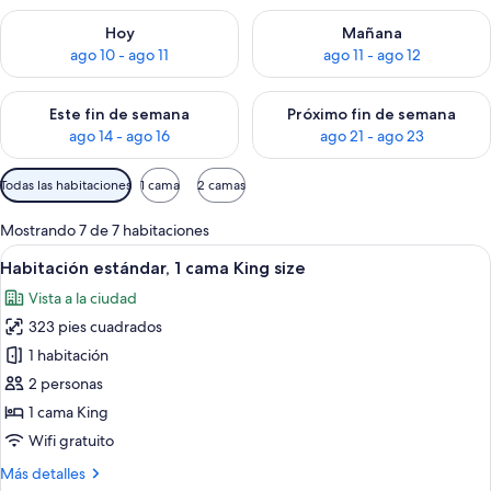
Consulta la disponibilidad para hoy ago 10 - ago 11
Consulta la disponibilidad par
Hoy
Mañana
ago 10 - ago 11
ago 11 - ago 12
Consulta la disponibilidad para este fin de semana ago 14 - ag
Consulta la disponibilidad pa
Este fin de semana
Próximo fin de semana
ago 14 - ago 16
ago 21 - ago 23
Filtros
Todas las habitaciones
1 cama
2 camas
disponibles
para
Mostrando 7 de 7 habitaciones
las
Abrir
Una habitación de hotel con una cama 
9
Habitación estándar, 1 cama King size
habitaciones
todas
Vista a la ciudad
las
323 pies cuadrados
fotos
de
1 habitación
Habitación
2 personas
estándar,
1 cama King
1
Wifi gratuito
cama
Más
Más detalles
King