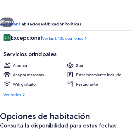
El
Tesoro
erior
Siguiente
232+
Resumen
Habitaciones
Ubicación
Políticas
Opiniones
Excepcional
9.4
Ver las 1,485 opiniones
9.4 de 10,
Servicios principales
Alberca
Spa
Acepta mascotas
Estacionamiento incluido
Wifi gratuito
Restaurante
2 restaurantes; se sirven desayunos, c
Ver todos
Opciones de habitación
Consulta la disponibilidad para estas fechas