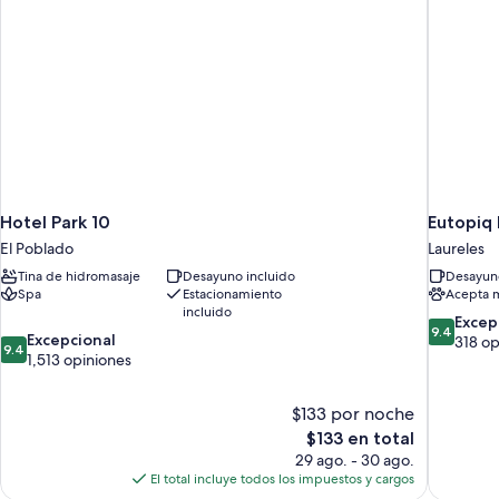
Hotel Park 10
Eutopiq 
El Poblado
Laureles
Tina de hidromasaje
Desayuno incluido
Desayuno
Spa
Estacionamiento
Acepta 
incluido
9.4
Excep
9.4
9.4
Excepcional
de
318 op
9.4
de
1,513 opiniones
10,
10,
Excepcion
Excepcional,
318
$133 por noche
1,513
opiniones
El
$133 en total
opiniones
precio
29 ago. - 30 ago.
actual
El total incluye todos los impuestos y cargos
es