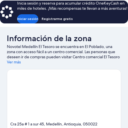
Inicia sesión y reserva para acumular crédito OneKeyCash en
de
miles de hoteles. ¡Más recompensas te llevan a más aventuras!
$133
Iniciar sesión
Registrarme gratis
Información de la zona
Novotel Medellín El Tesoro se encuentra en El Poblado, una
zona con acceso fácil a un centro comercial. Las personas que
deseen ir de compras pueden visitar Centro comercial El Tesoro
y Centro comercial Santafé, mientras que quienes quieran
Ver más
conocer los puntos de interés más famosos del área pueden ir a
Pueblito Paisa y Jardín Botánico de Medellín. ¿Quieres asistir a
un evento o partido mientras estás aquí? Échale un vistazo al
calendario de actividades de Estadio Atanasio Giradot.
Visita
nuestra guía de Medellín
Cra 25a # 1 a sur 45, Medellín, Antioquia, 050022