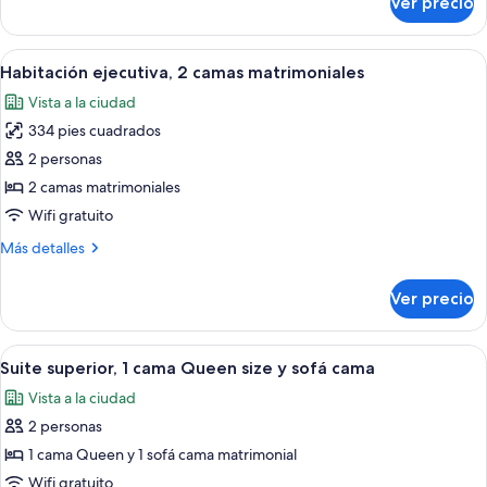
Ver precio
Habitación
size
ejecutiva,
1
Abrir
Una habitación de hotel con una cama,
9
cama
Habitación ejecutiva, 2 camas matrimoniales
todas
Queen
Vista a la ciudad
size
las
334 pies cuadrados
fotos
de
2 personas
Habitación
2 camas matrimoniales
ejecutiva,
Wifi gratuito
2
Más
Más detalles
camas
detalles
matrimoniales
sobre
Ver precio
Habitación
ejecutiva,
2
Abrir
Suite superior, 1 cama Queen size y s
11
camas
Suite superior, 1 cama Queen size y sofá cama
todas
matrimoniales
Vista a la ciudad
las
2 personas
fotos
de
1 cama Queen y 1 sofá cama matrimonial
Suite
Wifi gratuito