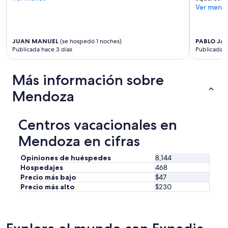
”
Ver meno
JUAN MANUEL
(se hospedó 1 noches)
PABLO JAV
Publicada hace 3 días
Publicada h
Más información sobre
Mendoza
Centros vacacionales en
Mendoza en cifras
Opiniones de huéspedes
8,144
Hospedajes
468
Precio más bajo
$47
Precio más alto
$230