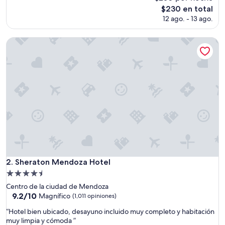
Magnífico,
El
$230 en total
(1,004
precio
12 ago. - 13 ago.
opiniones)
actual
es
Sheraton Mendoza Hotel
de
$230
Sheraton Mendoza Hotel
2. Sheraton Mendoza Hotel
Propiedad
de
Centro de la ciudad de Mendoza
4.5
9.2
9.2/10
Magnífico
(1,011 opiniones)
de
estrellas
“
“Hotel bien ubicado, desayuno incluido muy completo y habitación
10,
H
muy limpia y cómoda ”
Magnífico,