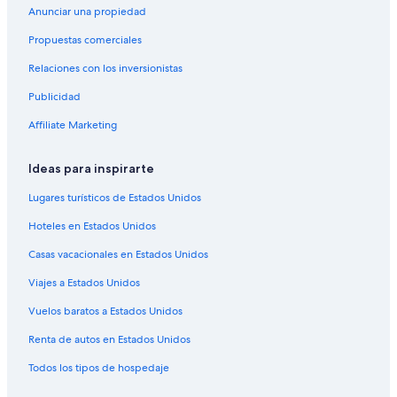
Anunciar una propiedad
Hoteles con estacionamiento en Mendoza
Propuestas comerciales
Hoteles con guardería en Mendoza
Relaciones con los inversionistas
Hoteles con área de juegos en Mendoza
Publicidad
Hoteles con restaurante en Mendoza
Hoteles con sauna en Mendoza
Affiliate Marketing
Hoteles con hidromasaje en Mendoza
Ideas para inspirarte
Hoteles con traslado del/al aeropuerto en Mendoza
Lugares turísticos de Estados Unidos
Hoteles con vista en Mendoza
Hoteles en Estados Unidos
Hoteles para bodas en Mendoza
Casas vacacionales en Estados Unidos
Hoteles de senderismo en Mendoza
Viajes a Estados Unidos
Hoteles en Mendoza
Apart-Hoteles en Mendoza
Vuelos baratos a Estados Unidos
Cabañas en Mendoza
Renta de autos en Estados Unidos
Casas de campo en Mendoza
Todos los tipos de hospedaje
Casas de huéspedes en Mendoza