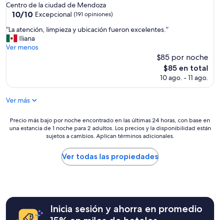
de
Centro de la ciudad de Mendoza
c
4.0
10.0
10/10
Excepcional
i
(191 opiniones)
de
estrellas
ó
“
“La atención, limpieza y ubicación fueron excelentes.”
10,
n
L
Iliana
Excepcional,
m
a
Ver menos
(191
u
a
$85 por noche
opiniones)
y
t
El
l
$85 en total
e
precio
i
10 ago. - 11 ago.
n
actual
m
c
es
p
i
Ver más
de
i
ó
$85
a
n
Precio
y
Precio más bajo por noche encontrado en las últimas 24 horas, con base en
,
una estancia de 1 noche para 2 adultos. Los precios y la disponibilidad están
más
c
l
sujetos a cambios. Aplican términos adicionales.
bajo
ó
i
por
m
m
noche
o
Ver todas las propiedades
p
encontrado
d
i
en
a
e
las
”
z
últimas
a
24
y
Inicia sesión y ahorra en promedio
horas,
u
con