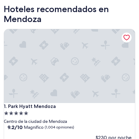
Hoteles recomendados en
Mendoza
Park Hyatt Mendoza
Park Hyatt Mendoza
1. Park Hyatt Mendoza
Propiedad
de
Centro de la ciudad de Mendoza
5.0
9.2
9.2/10
Magnífico
(1,004 opiniones)
de
estrellas
$230 por noche
10,