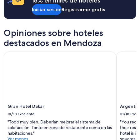
15% en miles de hoteles
b
base
i
Iniciar sesión
Registrarme gratis
en
c
una
a
estancia
c
de
i
Opiniones sobre hoteles
1
ó
noche
destacados en Mendoza
n
para
f
2
u
Gran Hotel Dakar
Argentino
adultos.
e
Los
r
precios
o
y
n
la
e
disponibilidad
x
están
c
sujetos
e
a
l
cambios.
Gran Hotel Dakar
Argentin
e
Aplican
10/10
Excelente
10/10
Excel
n
términos
t
"Todo muy bien. Deberían mejorar el sistema de
"You recei
adicionales.
e
calefacción. Tanto en zona de restaurante como en las
their rest
s
habitaciones."
hotel is i
.
Ver menos
squares in 