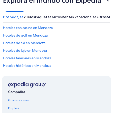
Explora el mundo con Expedia
Hospedajes
Vuelos
Paquetes
Autos
Rentas vacacionales
Otros
Más
Hoteles con casino en Mendoza
Hoteles de golf en Mendoza
Hoteles de ski en Mendoza
Hoteles de lujo en Mendoza
Hoteles familiares en Mendoza
Hoteles históricos en Mendoza
Hoteles románticos en Mendoza
Hoteles baratos en Mendoza
Hoteles boutique en Mendoza
Compañía
Hoteles cerca del lago en Mendoza
Quiénes somos
Hoteles con aguas termales en Mendoza
Empleo
Hoteles con desayuno incluido en Mendoza