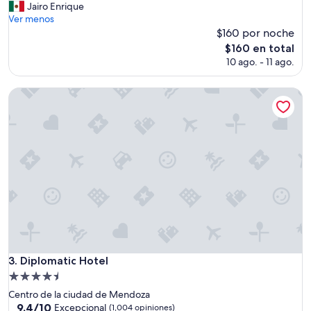
o
Jairo Enrique
(1,011
t
Ver menos
opiniones)
e
$160 por noche
l
El
$160 en total
b
precio
10 ago. - 11 ago.
i
actual
e
es
n
Diplomatic Hotel
de
u
$160
b
i
c
a
d
o
,
d
e
s
a
y
Diplomatic Hotel
3. Diplomatic Hotel
u
Propiedad
n
de
o
Centro de la ciudad de Mendoza
4.5
i
9.4
9.4/10
Excepcional
(1,004 opiniones)