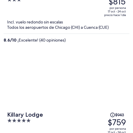
$815
3
era
out
por persona
de
of
17 oct - 24 oct
precio hace 1 día
$1,064
5
Incl. vuelo redondo sin escalas
y
Todos los aeropuertos de Chicago (CHI) a Cuenca (CUE)
ahora
es
8.6
/
10
¡Excelente! (40 opiniones)
de
$815
por
persona
El
Killary Lodge
$943
precio
$759
5
era
out
por persona
de
17 oct - 24 oct