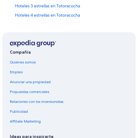
Hoteles 3 estrellas en Totoracocha
Hoteles 4 estrellas en Totoracocha
Hoteles en Totoracocha
Hoteles cerca de Río Tomebamba
Condominios en Paute
Apartamentos en Paute
Compañía
Hostales en Paute
Quiénes somos
Hoteles en Paute
Empleo
Hoteles 2 estrellas en Sigsig
Anunciar una propiedad
Hoteles 3 estrellas en Sigsig
Propuestas comerciales
Hoteles 4 estrellas en Sigsig
Relaciones con los inversionistas
Apartamentos en Sigsig
Publicidad
Hostales en Sigsig
Affiliate Marketing
Hoteles en Sigsig
Hoteles cerca de Iglesia de Gualaceo
Ideas para inspirarte