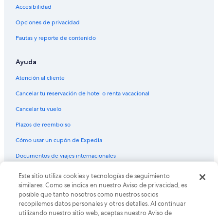
Accesibilidad
Hoteles 2 estrellas en Jadán
Opciones de privacidad
Hoteles 2 estrellas en Chordeleg
Pautas y reporte de contenido
Apartamentos en Chordeleg
Hostales en Chordeleg
Ayuda
Hoteles en Chordeleg
Atención al cliente
Hoteles en Monay
Cancelar tu reservación de hotel o renta vacacional
Hoteles en Cuenca
Cancelar tu vuelo
Plazos de reembolso
Cómo usar un cupón de Expedia
Documentos de viajes internacionales
© 2026 Expedia, Inc., una empresa de Expedia Group. Todos los
Este sitio utiliza cookies y tecnologías de seguimiento
derechos reservados. Expedia y el logo de Expedia son marcas
similares. Como se indica en nuestro Aviso de privacidad, es
registradas o marcas comerciales de Expedia, Inc. CST# 2029030-50.
posible que tanto nosotros como nuestros socios
recopilemos datos personales y otros detalles. Al continuar
utilizando nuestro sitio web, aceptas nuestro Aviso de