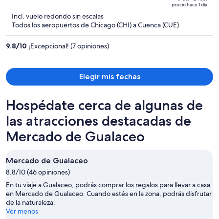
of
precio hace 1 día
$943
5
Incl. vuelo redondo sin escalas
y
Todos los aeropuertos de Chicago (CHI) a Cuenca (CUE)
ahora
es
9.8
/
10
¡Excepcional! (7 opiniones)
de
$759
por
Elegir mis fechas
persona
Hospédate cerca de algunas de
las atracciones destacadas de
Mercado de Gualaceo
Mercado de Gualaceo
8.8/10 (46 opiniones)
En tu viaje a Gualaceo, podrás comprar los regalos para llevar a casa
en Mercado de Gualaceo. Cuando estés en la zona, podrás disfrutar
de la naturaleza.
Ver menos