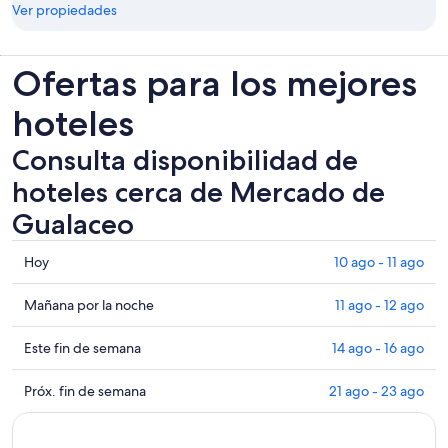
Ver propiedades
Ofertas para los mejores
hoteles
Consulta disponibilidad de
hoteles cerca de Mercado de
Gualaceo
Consultar
Hoy
10 ago - 11 ago
los
precios
Consultar
Mañana por la noche
11 ago - 12 ago
cerca
precios
de
cerca
Consultar
Este fin de semana
14 ago - 16 ago
Mercado
de
precios
de
Mercado
cerca
Consultar
Próx. fin de semana
21 ago - 23 ago
Gualaceo
de
de
precios
para
Gualaceo
Mercado
cerca