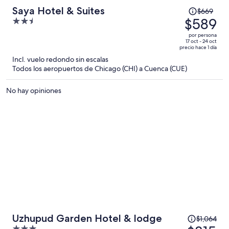
El
Saya Hotel & Suites
$669
precio
$589
2.5
era
out
por persona
de
of
17 oct - 24 oct
precio hace 1 día
$669
5
Incl. vuelo redondo sin escalas
y
Todos los aeropuertos de Chicago (CHI) a Cuenca (CUE)
ahora
es
No hay opiniones
de
$589
por
persona
El
Uzhupud Garden Hotel & lodge
$1,064
precio