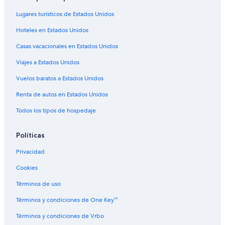
Hoteles 3 estrellas en Gualaceo
Lugares turísticos de Estados Unidos
Hoteles 5 estrellas en Gualaceo
Hoteles en Estados Unidos
Condominios en Gualaceo
Casas vacacionales en Estados Unidos
Apartamentos en Gualaceo
Viajes a Estados Unidos
Hostales en Gualaceo
Vuelos baratos a Estados Unidos
Hoteles con spa en Gualaceo
Renta de autos en Estados Unidos
Hoteles familiares en Gualaceo
Todos los tipos de hospedaje
Hoteles con alberca en Gualaceo
Hoteles con sauna en Gualaceo
Políticas
Hoteles con hidromasaje en Gualaceo
Privacidad
Hoteles con traslado del/al aeropuerto en Gualaceo
Cookies
Hoteles en Gualaceo
Términos de uso
Hoteles cerca de Zoológico Amaru
Términos y condiciones de One Key™
Hoteles en Quinta Chica
Términos y condiciones de Vrbo
Hoteles en Remigio Crespo Toral