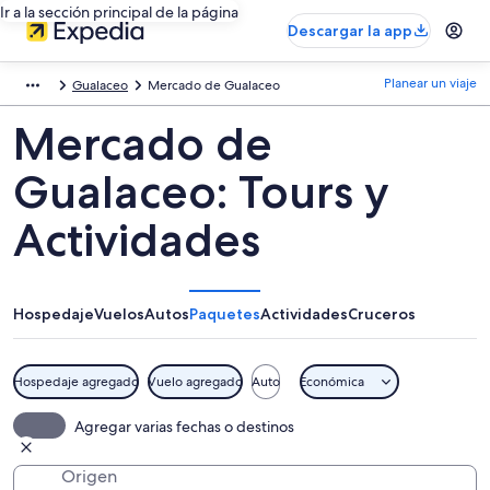
Ir a la sección principal de la página
Descargar la app
Planear un viaje
Gualaceo
Mercado de Gualaceo
Mercado de
Gualaceo: Tours y
Actividades
Hospedaje
Vuelos
Autos
Paquetes
Actividades
Cruceros
Hospedaje agregado
Vuelo agregado
Auto
Económica
Agregar varias fechas o destinos
Origen