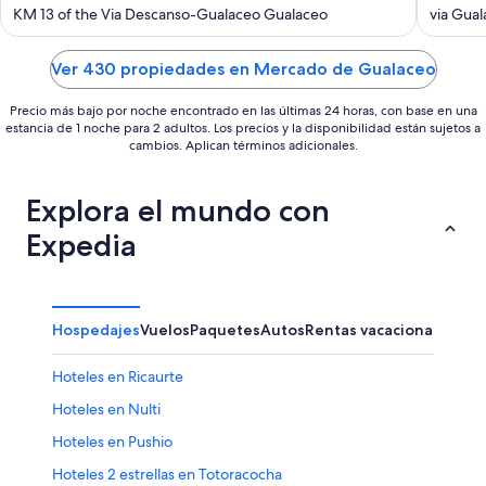
out
out
KM 13 of the Via Descanso-Gualaceo Gualaceo
via Gua
of
of
5
5
Ver 430 propiedades en Mercado de Gualaceo
Precio más bajo por noche encontrado en las últimas 24 horas, con base en una
estancia de 1 noche para 2 adultos. Los precios y la disponibilidad están sujetos a
cambios. Aplican términos adicionales.
Explora el mundo con
Expedia
Hospedajes
Vuelos
Paquetes
Autos
Rentas vacacionales
Hoteles en Ricaurte
Hoteles en Nulti
Hoteles en Pushio
Hoteles 2 estrellas en Totoracocha