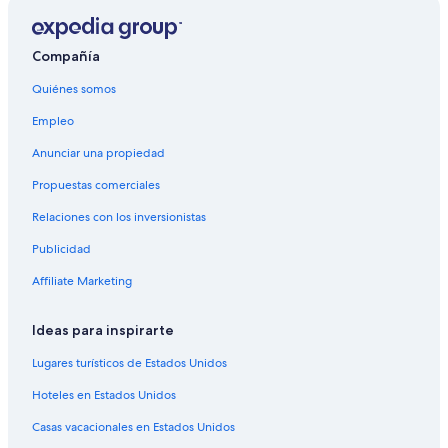
Hoteles en Poil
B&B en Savigny-les-Beaune
Compañía
Hoteles en Nolay
Quiénes somos
Hoteles cerca de Castillo de Rochepot
Empleo
B&B en Bouzeron
Anunciar una propiedad
Hoteles en Épinac
Propuestas comerciales
Castillos en La Rochepot
Relaciones con los inversionistas
Hoteles en Chassey-le-Camp
Publicidad
Hoteles en Saint-Leger-sous-Beuvray
Hoteles en Diancey
Affiliate Marketing
Hoteles en Perreuil
Ideas para inspirarte
Hoteles en Rully
Lugares turísticos de Estados Unidos
Hoteles en Glux-en-Glenne
Hoteles en Estados Unidos
Apart-Hoteles en Meursault
Casas vacacionales en Estados Unidos
Hoteles que aceptan mascotas en Meursault