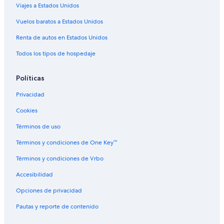
Viajes a Estados Unidos
Hoteles en Meursault
Hoteles 5 estrellas en Paris-l'Hopital
Vuelos baratos a Estados Unidos
Apart-Hoteles en Paris-l'Hopital
Renta de autos en Estados Unidos
B&B en Paris-l'Hopital
Todos los tipos de hospedaje
Hoteles de Logis International Services en Paris-l'Hopital
Políticas
Hoteles en Paris-l'Hopital
Privacidad
Hoteles en Allerey
Cookies
Hoteles en Viévy
Hoteles en Corancy
Términos de uso
Hoteles en La Bussière-sur-Ouche
Términos y condiciones de One Key™
Hoteles en Moux-en-Morvan
Términos y condiciones de Vrbo
Hoteles en Marmagne
Accesibilidad
Hoteles en Arnay-le-Duc
Opciones de privacidad
Hoteles en Saint-Prix
Pautas y reporte de contenido
Hoteles en Chassagne-Montrachet