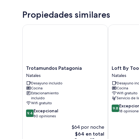
Propiedades similares
Trotamundos Patagonia
Loft By Toore
Trotamundos
Loft
Trotamundos Patagonia
Loft By Too
Patagonia
By
Natales
Natales
Natales
Toore
Desayuno incluido
Desayuno inc
Patagonia
Cocina
Cocina
Natales
Estacionamiento
Wifi gratuito
incluido
Servicio de l
Wifi gratuito
9.8
Excepcio
9.8
9.4
Excepcional
de
18 opinione
9.4
de
80 opiniones
10,
10,
Excepcional,
$64 por noche
Excepcional,
18
80
El
opiniones
$64 en total
opiniones