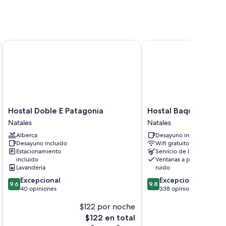
Hostal Doble E Patagonia
Hostal Baquedano
Hostal
Hostal
Hostal Doble E Patagonia
Hostal Baquedano
Doble
Baquedano
Natales
Natales
E
Natales
Alberca
Desayuno incluido
Patagonia
Desayuno incluido
Wifi gratuito
Natales
Estacionamiento
Servicio de limpieza
incluido
Ventanas a prueba de
Lavandería
ruido
9.6
9.8
Excepcional
Excepcional
9.6
9.8
de
de
40 opiniones
338 opiniones
10,
10,
$122 por noche
Excepcional,
Excepcional,
40
338
El
$122 en total
opiniones
opiniones