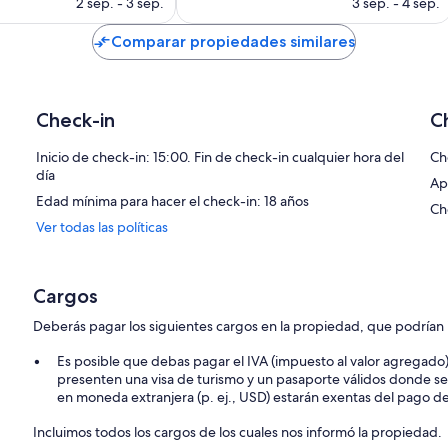
precio
precio
2 sep. - 3 sep.
3 sep. - 4 sep.
actual
actual
es
es
Comparar propiedades similares
de
de
$128
$132
Check-in
C
Inicio de check-in: 15:00. Fin de check-in cualquier hora del
Ch
día
Ap
Edad mínima para hacer el check-in: 18 años
Ch
Ver todas las políticas
Cargos
Deberás pagar los siguientes cargos en la propiedad, que podrían i
Es posible que debas pagar el IVA (impuesto al valor agregado)
presenten una visa de turismo y un pasaporte válidos donde s
en moneda extranjera (p. ej., USD) estarán exentas del pago d
Incluimos todos los cargos de los cuales nos informó la propiedad.