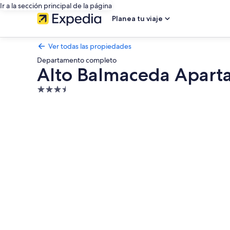
Ir a la sección principal de la página
Planea tu viaje
Ver todas las propiedades
Departamento completo
Alto Balmaceda Apart
Propiedad
de
Galería
3.5
de
estrellas
fotos
de
Alto
Balmaceda
Apartamentos