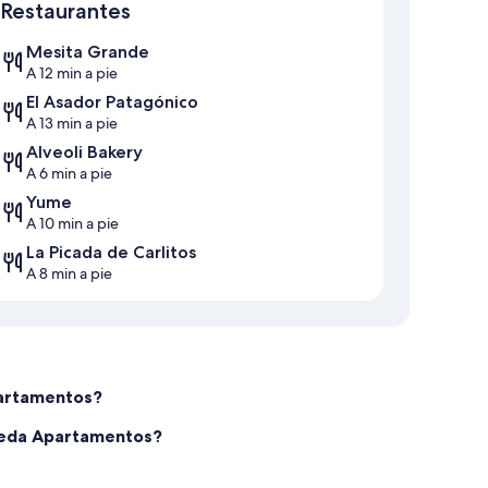
Restaurantes
Mesita Grande
A 12 min a pie
El Asador Patagónico
A 13 min a pie
Alveoli Bakery
A 6 min a pie
Yume
A 10 min a pie
La Picada de Carlitos
A 8 min a pie
partamentos?
aceda Apartamentos?