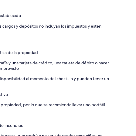
establecido
os cargos y depósitos no incluyan los impuestos y estén
ítica de la propiedad
afía y una tarjeta de crédito, una tarjeta de débito o hacer
 imprevisto
a disponibilidad al momento del check-in y pueden tener un
ctivo
 propiedad, por lo que se recomienda llevar uno portátil
de incendios
y terrazas, que podrían no ser adecuados para niños; en