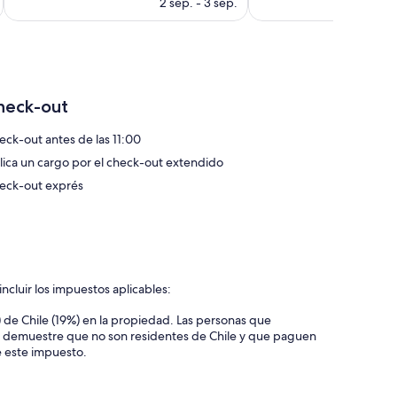
precio
2 sep. - 3 sep.
actual
es
de
$122
heck-out
eck-out antes de las 11:00
lica un cargo por el check-out extendido
eck-out exprés
ncluir los impuestos aplicables:
 de Chile (19%) en la propiedad. Las personas que
e demuestre que no son residentes de Chile y que paguen
e este impuesto.