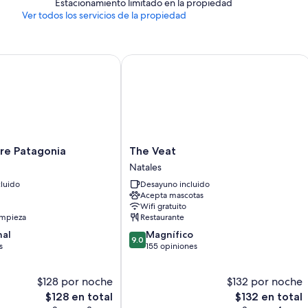
Estacionamiento limitado en la propiedad
Ver todos los servicios de la propiedad
 Patagonia
The Veat
The
re Patagonia
The Veat
Veat
Natales
Natales
luido
Desayuno incluido
Acepta mascotas
Wifi gratuito
impieza
Restaurante
9.0
nal
Magnífico
9.0
de
s
155 opiniones
10,
Magnífico,
$128 por noche
$132 por noche
155
El
opiniones
El
$128 en total
$132 en total