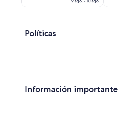
precio
9 ago. - 10 ago.
actual
es
de
$64
Políticas
Información importante