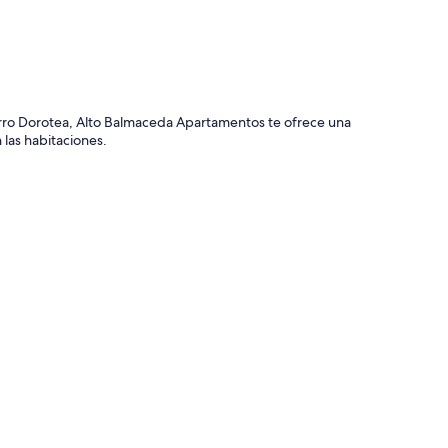
erro Dorotea, Alto Balmaceda Apartamentos te ofrece una
 las habitaciones.
on amenidades, como área de comedor independiente y wifi
diente