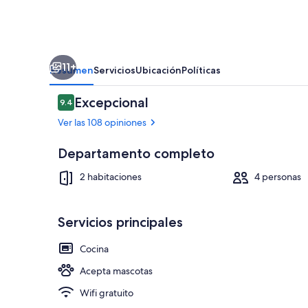
11+
Resumen
Servicios
Ubicación
Políticas
Opiniones
Excepcional
9.4
9.4 de 10,
Ver las 108 opiniones
Departamento completo
Vista frontal
2 habitaciones
4 personas
Servicios principales
Cocina
Acepta mascotas
Wifi gratuito