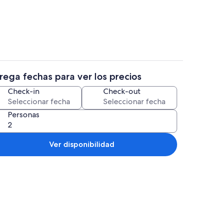
, 2 habitaciones | Cocina privada | Refrigerador con congelador, microondas
Departamento, 2 habitaciones | 2 habit
rega fechas para ver los precios
, 2 habitaciones | Área de sala de estar | Smart TV
Departamento, 2 habitaciones | Área d
Check-in
Check-out
Personas
Ver disponibilidad