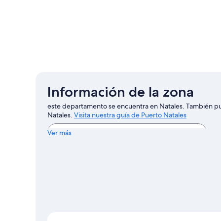
Información de la zona
este departamento se encuentra en Natales. También pue
Natales.
Visita nuestra guía de Puerto Natales
Ver más departamentos en Puerto Natales
Ver más