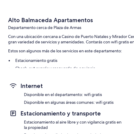
Alto Balmaceda Apartamentos
Departamento cerca de Plaza de Armas
Con una ubicación cercana a Casino de Puerto Natales y Mirador C
gran variedad de servicios y amenidades. Contarás con wifi gratis en
Estos son algunos más de los servicios en este departamento:
Estacionamiento gratis
Check-out exprés y resguardo de equipaje
Características de la habitación
Internet
Todas las habitaciones de Alto Balmaceda Apartamentos cuentan c
gratis.
Disponible en el departamento: wifi gratis
Disponible en algunas áreas comunes: wifi gratis
Otros servicios que también encontrarás incluyen:
Regaderas tipo lluvia, tinas o regaderas y secadoras de cabello
Estacionamiento y transporte
Patios privados, armarios o clósets y áreas de comedor indepen
Estacionamiento al aire libre y con vigilancia gratis en
la propiedad