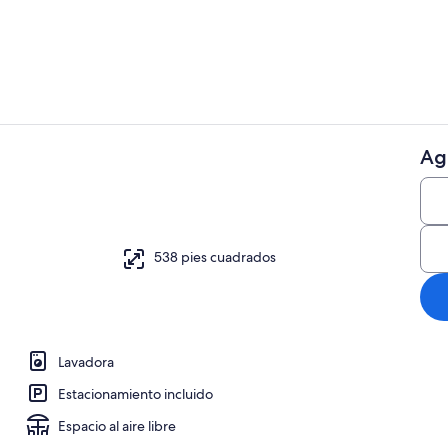
Departamento
Ag
Departamento
 de la propiedad
538 pies cuadrados
Lavadora
Estacionamiento incluido
Espacio al aire libre