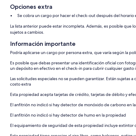
Opciones extra
Se cobra un cargo por hacer el check-out después del horario 
La lista anterior puede estar incompleta. Además, es posible que l
sujetos a cambios.
Información importante
Podría aplicarse un cargo por persona extra, que varía según la pol
Es posible que debas presentar una identificación oficial con fotogr
un depósito en efectivo en el check-in para cubrir cualquier gasto
Las solicitudes especiales no se pueden garantizar. Están sujetas 
costo extra
Esta propiedad acepta tarjetas de crédito, tarjetas de débito y efe
El anfitrión no indicó si hay detector de monóxido de carbono en la
El anfitrión no indicó si hay detector de humo en la propiedad
El equipamiento de seguridad de esta propiedad incluye extintor 
Esta propiedad tiene espacios al aire libre, como balcones, patios 