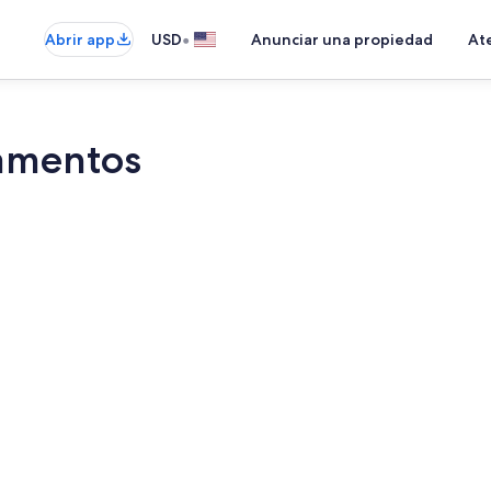
•
Abrir app
USD
Anunciar una propiedad
Ate
amentos