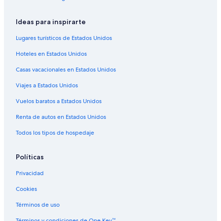
Hoteles en Isla de Vieques
Villas en Isla de Vieques
Ideas para inspirarte
Hoteles en Bravos de Boston
Lugares turísticos de Estados Unidos
Hoteles con alberca en Florida
Hoteles en Estados Unidos
Hoteles en Florida
Casas vacacionales en Estados Unidos
Hoteles cerca de Puerto de Isabel Segunda
Viajes a Estados Unidos
Hoteles cerca de Terminal de transbordadores
Vuelos baratos a Estados Unidos
Hoteles en Villa Borinquen
Renta de autos en Estados Unidos
Todos los tipos de hospedaje
Políticas
Privacidad
Cookies
Términos de uso
Términos y condiciones de One Key™