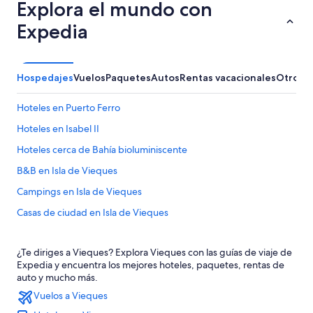
Explora el mundo con
Expedia
Hospedajes
Vuelos
Paquetes
Autos
Rentas vacacionales
Otros
Hoteles en Puerto Ferro
Hoteles en Isabel II
Hoteles cerca de Bahía bioluminiscente
B&B en Isla de Vieques
Campings en Isla de Vieques
Casas de ciudad en Isla de Vieques
Casas de huéspedes en Isla de Vieques
¿Te diriges a Vieques? Explora Vieques con las guías de viaje de
Casas vacacionales en Isla de Vieques
Expedia y encuentra los mejores hoteles, paquetes, rentas de
Casas flotantes en Isla de Vieques
auto y mucho más.
Vuelos a Vieques
Resorts en Isla de Vieques