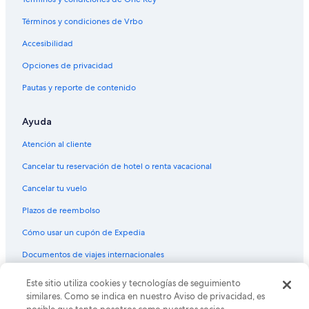
Términos y condiciones de Vrbo
Accesibilidad
Opciones de privacidad
Pautas y reporte de contenido
Ayuda
Atención al cliente
Cancelar tu reservación de hotel o renta vacacional
Cancelar tu vuelo
Plazos de reembolso
Cómo usar un cupón de Expedia
Documentos de viajes internacionales
Este sitio utiliza cookies y tecnologías de seguimiento
© 2026 Expedia, Inc., una empresa de Expedia Group. Todos los
derechos reservados. Expedia y el logo de Expedia son marcas
similares. Como se indica en nuestro Aviso de privacidad, es
registradas o marcas comerciales de Expedia, Inc. CST# 2029030-50.