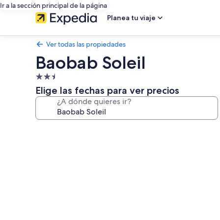
Ir a la sección principal de la página
Planea tu viaje
Ver todas las propiedades
Baobab Soleil
Propiedad
de
Elige las fechas para ver precios
2.5
¿A dónde quieres ir?
estrellas
Galería
de
fotos
de
Baobab
Soleil