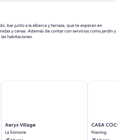
o, bar junto a la alberca y terraza, que te esperan en
midas y cenas. Además de contar con servicios como jardín y
n las habitaciones.
xprés y check-in exprés
eguridad en la recepción
Aerys Village
CASA COCO II
luyen aire acondicionado, además de algunos detalles
Aerys
CASA
Aerys Village
CASA COCO II
Village
COCO
La Somone
Nianing
ión premium
La
II
Alberca
Alberca