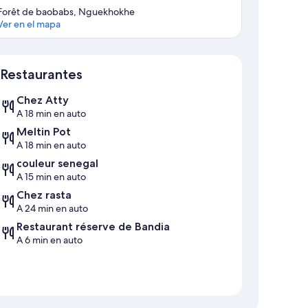
Forêt de baobabs, Nguekhokhe
Ver en el mapa
Sección del mapa
Restaurantes
Chez Atty
A 18 min en auto
Meltin Pot
A 18 min en auto
couleur senegal
A 15 min en auto
Chez rasta
A 24 min en auto
Restaurant réserve de Bandia
A 6 min en auto