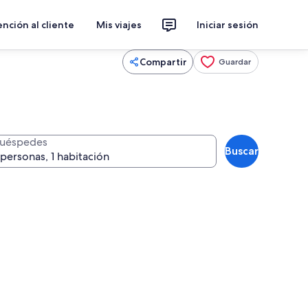
nción al cliente
Mis viajes
Iniciar sesión
Compartir
Guardar
uéspedes
Buscar