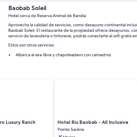
Baobab Soleil
Hotel cerca de Reserva Animal de Bandia
Aprovecha la calidad de servicios, como desayuno continental incluid
Baobab Soleil. El restaurante de la propiedad ofrece desayunos, co
servicio de lavandería o tintorería, podrás conectarte al wifi gratis e
Estos son otros servicios:
Alberca al aire libre y chapoteadero con camastros
Estacionamiento gratis
Traslado de ida y vuelta al aeropuerto (con cargo), check-out e
No se permite fumar en la propiedad, sala de juntas y caja de s
 Luxury Ranch
Hotel Riu Baobab - All Inclusive
Características de la habitación
Todas las habitaciones de Baobab Soleil tienen amenidades que inc
adicionales, como wifi gratis y caja de seguridad.
Otros servicios que también encontrarás son:
Hotel
ro Luxury Ranch
Hotel Riu Baobab - All Inclusive
Baños con regaderas
Riu
Pointe Saréne
Televisiones de pantalla plana de 60 cm con canales de televis
Baobab
Alberca