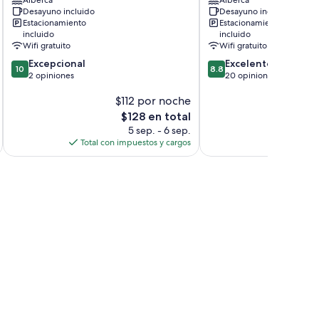
Somone
Nianing
Desayuno incluido
Desayuno incluido
Estacionamiento
Estacionamiento
incluido
incluido
Wifi gratuito
Wifi gratuito
10.0
8.8
Excepcional
Excelente
10
8.8
de
de
2 opiniones
20 opiniones
10,
10,
$112 por noche
Excepcional,
Excelente,
2
20
El
$128 en total
opiniones
opiniones
precio
5 sep. - 6 sep.
actual
Total con impuestos y cargos
es
de
$128