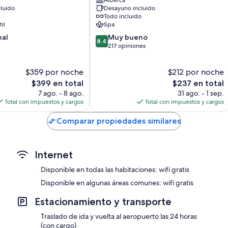
-
Balcones o patios, servicio de limpieza diario y escritorios
luido
Desayuno incluido
All
Todo incluido
Inclusive
il
Spa
Pointe
8.4
nal
Muy bueno
Saréne
8.4
de
217 opiniones
10,
Muy
$359 por noche
$212 por noche
bueno,
El
217
El
$399 en total
$237 en total
precio
opiniones
precio
7 ago. - 8 ago.
31 ago. - 1 sep.
actual
actual
Total con impuestos y cargos
Total con impuestos y cargos
es
es
de
de
Comparar propiedades similares
$399
$237
Internet
Disponible en todas las habitaciones: wifi gratis
Disponible en algunas áreas comunes: wifi gratis
Estacionamiento y transporte
Traslado de ida y vuelta al aeropuerto las 24 horas
(con cargo)