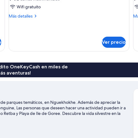
Habitación
H
Wifi gratuito
cuádruple
fa
Más
M
Más detalles
Má
estándar
detalles
de
sobre
so
Habitación
Ha
cuádruple
fam
o
Ver precio
estándar
rédito OneKeyCash en miles de
ás aventuras!
a de parques temáticos, en Nguekhokhe. Además de apreciar la
enguine, Las personas que deseen hacer una actividad pueden ir a
 Retba y Playa de Ile de Goree. Descubre la vida silvestre en la
s en auto.
Visita nuestra guía de Nguekhokhe