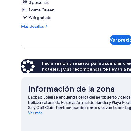
3 personas
Habitación
1 cama Queen
doble
Wifi gratuito
estándar
Más
Más detalles
detalles
sobre
Ver preci
Habitación
doble
estándar
Inicia sesión y reserva para acumular c
hoteles. ¡Más recompensas te llevan a m
Información de la zona
Baobab Soleil se encuentra cerca del aeropuerto y cerc
belleza natural de Reserva Animal de Bandia y Playa Pop
Saly Golf Club. También puedes darte una vuelta por Lago
zona en un safari o prueba otras actividades como safari
Ver más