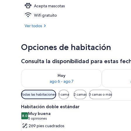
Acepta mascotas
Alberca al ai
Wifi gratuito
Ver todos
Opciones de habitación
Consulta la disponibilidad para estas fec
Consulta la disponibilidad para hoy ago 6 - ago 7
Consulta la d
Hoy
ago 6 - ago 7
Filtros
Todas las habitaciones
1 cama
2 camas
3 camas o más
disponibles
Abrir
Una habitación con una cama c
para
4
Habitación doble estándar
todas
las
Muy buena
las
8.0
habitaciones
8.0 de 10
(5
5 opiniones
fotos
opiniones)
269 pies cuadrados
de