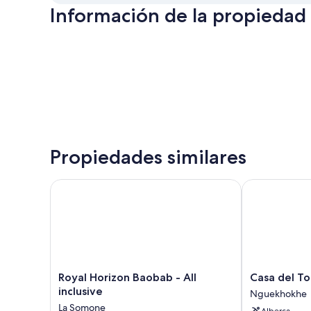
Información de la propiedad
Propiedades similares
Royal Horizon Baobab - All inclusive
Casa del Toro
Royal
Casa
Royal Horizon Baobab - All
Casa del To
Horizon
del
inclusive
Nguekhokhe
Baobab
Toro
La Somone
Alberca