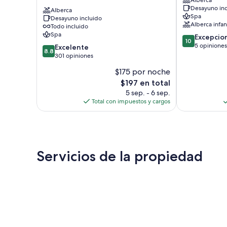
-
Luxury
Desayuno inc
All
Alberca
Ranch
Spa
Desayuno incluido
inclusive
Nguekhokhe
Alberca infant
Todo incluido
La
Spa
10.0
Excepcio
Somone
10
de
5 opiniones
8.8
Excelente
8.8
10,
de
301 opiniones
Excepcional,
10,
$175 por noche
5
Excelente,
El
opiniones
$197 en total
301
precio
opiniones
5 sep. - 6 sep.
actual
Total con impuestos y cargos
es
de
$197
Servicios de la propiedad