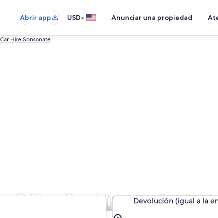
•
Abrir app
USD
Anunciar una propiedad
Ate
 Car Hire Sonsonate
e Offer Car Hire en Acajutl
Devolución (igual a la e