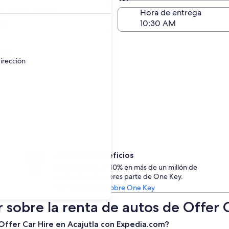
Devolución (igual a la e
a de devolución
Hora de entrega
go
ayor.
irección
Accede a beneficios
Ahorra desde un 10% en más de un millón de
rentas de auto si eres parte de One Key.
Ver información sobre One Key
 sobre la renta de autos de Offer 
 Offer Car Hire en Acajutla con Expedia.com?