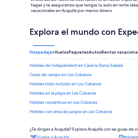
hagas y te aseguramos que tengas tu auto en renta ideal
vacacionales en Acajutla por menos dinero.
Explora el mundo con Expe
Hospedajes
Vuelos
Paquetes
Autos
Rentas vacaciona
Hoteles de Independent en Caserío Barra Salada
Casas de campo en Los Cobanos
Hoteles todo incluido en Los Cobanos
Hoteles en la playa en Los Cobanos
Hoteles románticos en Los Cobanos
Hoteles con área de juegos en Los Cobanos
Hoteles con restaurante en Los Cobanos
¿Te diriges a Acajutla? Explora Acajutla con las guías de
Hoteles con vista en Los Cobanos
Vuelos a Acajutla
Hotele