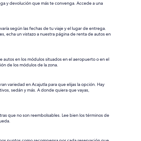
trega y devolución que más te convenga. Accede a una
varía según las fechas de tu viaje y el lugar de entrega.
s, echa un vistazo a nuestra página de renta de autos en
e autos en los módulos situados en el aeropuerto o en el
ción de los módulos de la zona.
ran variedad en Acajutla para que elijas la opción. Hay
tivos, sedán y más. A donde quiera que vayas,
otras que no son reembolsables. Lee bien los términos de
queda.
e damos puntos como recompensa por cada reservación que