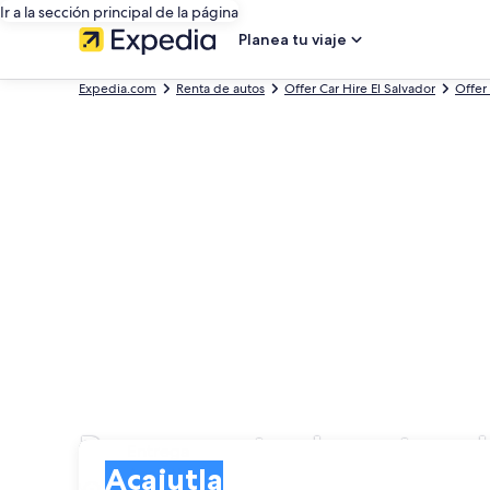
Ir a la sección principal de la página
Planea tu viaje
Expedia.com
Renta de autos
Offer Car Hire El Salvador
Offer
Busca renta de autos d
Entrega
Entrega
Acajutla