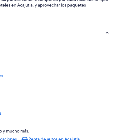
oteles en Acajutla, y aprovechar los paquetes
os
s
banos
uto y mucho más.
acaciones
Renta de autos en Acajutla