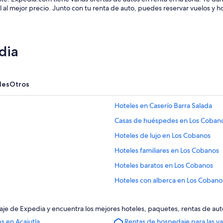
 al mejor precio. Junto con tu renta de auto, puedes reservar vuelos y h
dia
les
Otros
Hoteles en Caserío Barra Salada
Casas de huéspedes en Los Coban
Hoteles de lujo en Los Cobanos
Hoteles familiares en Los Cobanos
Hoteles baratos en Los Cobanos
Hoteles con alberca en Los Cobano
Hoteles con vista al mar en Los Co
 viaje de Expedia y encuentra los mejores hoteles, paquetes, rentas de a
Hoteles en Los Cobanos
s en Acajutla
Rentas de hospedaje para las v