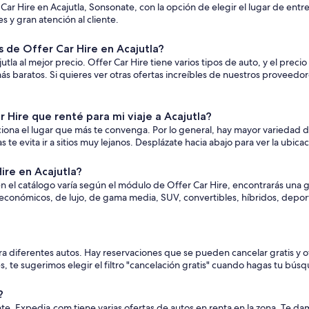
Car Hire en Acajutla, Sonsonate, con la opción de elegir el lugar de en
 y gran atención al cliente.
de Offer Car Hire en Acajutla?
a al mejor precio. Offer Car Hire tiene varios tipos de auto, y el precio 
baratos. Si quieres ver otras ofertas increíbles de nuestros proveedore
Hire que renté para mi viaje a Acajutla?
ciona el lugar que más te convenga. Por lo general, hay mayor variedad d
e evita ir a sitios muy lejanos. Desplázate hacia abajo para ver la ubica
ire en Acajutla?
en el catálogo varía según el módulo de Offer Car Hire, encontrarás una g
 económicos, de lujo, de gama media, SUV, convertibles, híbridos, depor
ara diferentes autos. Hay reservaciones que se pueden cancelar gratis y 
les, te sugerimos elegir el filtro "cancelación gratis" cuando hagas tu bús
?
tante. Expedia.com tiene varias ofertas de autos en renta en la zona. T