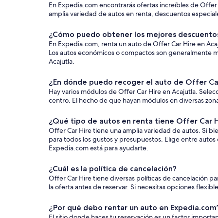
En Expedia.com encontrarás ofertas increíbles de Offer 
amplia variedad de autos en renta, descuentos especiales
¿Cómo puedo obtener los mejores descuentos 
En Expedia.com, renta un auto de Offer Car Hire en Acajutl
Los autos económicos o compactos son generalmente más 
Acajutla.
¿En dónde puedo recoger el auto de Offer Car 
Hay varios módulos de Offer Car Hire en Acajutla. Selec
centro. El hecho de que hayan módulos en diversas zonas t
¿Qué tipo de autos en renta tiene Offer Car H
Offer Car Hire tiene una amplia variedad de autos. Si bi
para todos los gustos y presupuestos. Elige entre autos
Expedia.com está para ayudarte.
¿Cuál es la política de cancelación?
Offer Car Hire tiene diversas políticas de cancelación p
la oferta antes de reservar. Si necesitas opciones flexib
¿Por qué debo rentar un auto en Expedia.com
El sitio donde haces tu reservación es un factor impor