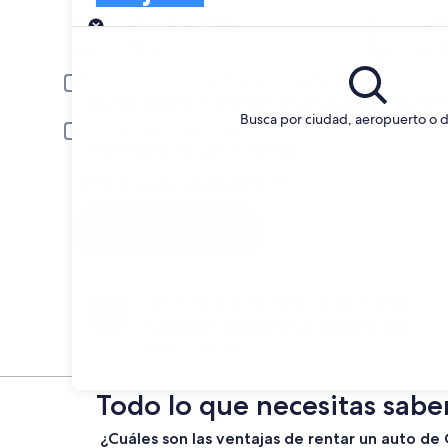
Entrega
Fecha de entrega
Fech
21 ago
22 a
Conductor menor de 30 o mayor de 70 años
Puede ser necesario un cargo extra por conductor joven o adulto m
Busca por ciudad, aeropuerto o d
Incluir tarifas para socios AARP
La membresía se verificará en la entrega.
Tengo un código de descuento
Buscar
Anticípate a los cambios de planes
Cancela sin penalización en rentas de auto
seleccionadas.
Todo lo que necesitas saber
¿Cuáles son las ventajas de rentar un auto de