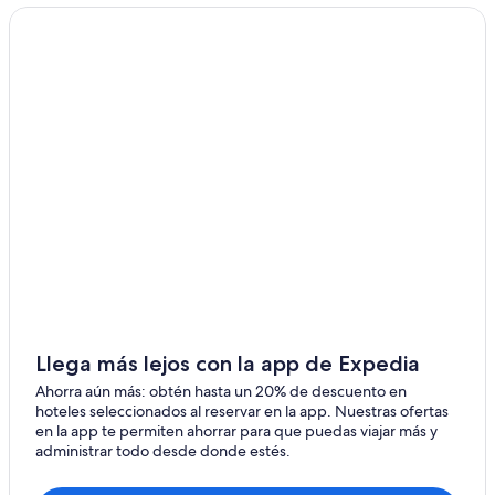
Hoteles cerca de Museo Nacional de Antropológico
«Eduardo López Rivas»
Hoteles en Provincia de San Pedro de Totora
Hoteles en Provincia de Sebastián Pagador
Hoteles en Provincia de Sud Carangas
Llega más lejos con la app de Expedia
Ahorra aún más: obtén hasta un 20% de descuento en
hoteles seleccionados al reservar en la app. Nuestras ofertas
en la app te permiten ahorrar para que puedas viajar más y
administrar todo desde donde estés.