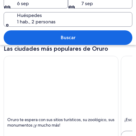
6 sep
7 sep
Huéspedes
1 hab., 2 personas
Una estatua blanca grande con una cor
Buscar
Las ciudades más populares de Oruro
Oruro
Tomar
Oruro te espera con sus sitios turísticos, su zoológico, sus
¡Escáp
Colinas, Turismo y Zoológico
Destac
monumentos ¡y mucho más!