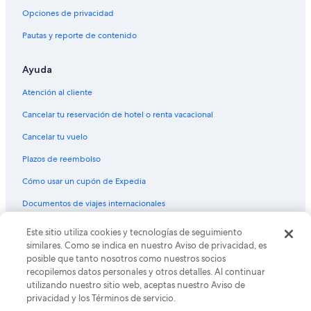
Opciones de privacidad
Pautas y reporte de contenido
Ayuda
Atención al cliente
Cancelar tu reservación de hotel o renta vacacional
Cancelar tu vuelo
Plazos de reembolso
Cómo usar un cupón de Expedia
Documentos de viajes internacionales
© 2026 Expedia, Inc., una empresa de Expedia Group. Todos los
Este sitio utiliza cookies y tecnologías de seguimiento
derechos reservados. Expedia y el logo de Expedia son marcas
similares. Como se indica en nuestro Aviso de privacidad, es
registradas o marcas comerciales de Expedia, Inc. CST# 2029030-50.
posible que tanto nosotros como nuestros socios
recopilemos datos personales y otros detalles. Al continuar
utilizando nuestro sitio web, aceptas nuestro Aviso de
privacidad y los Términos de servicio.