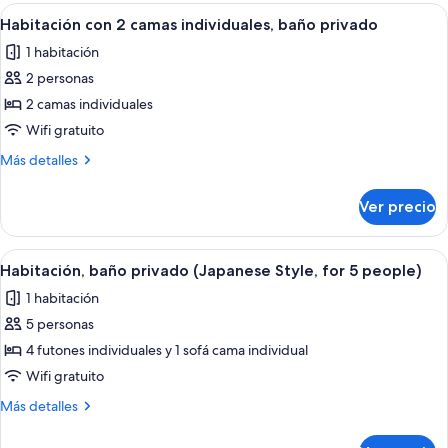
baño
Abrir
Habitación de hotel con dos camas, una
7
privado
Habitación con 2 camas individuales, baño privado
todas
1 habitación
las
2 personas
fotos
de
2 camas individuales
Habitación
Wifi gratuito
con
Más
Más detalles
2
detalles
camas
sobre
Ver precio
Habitación
individuales,
con
baño
2
Abrir
Una habitación de hotel con un sofá, 
privado
7
camas
Habitación, baño privado (Japanese Style, for 5 people)
todas
individuales,
1 habitación
baño
las
privado
5 personas
fotos
de
4 futones individuales y 1 sofá cama individual
Habitación,
Wifi gratuito
baño
Más
Más detalles
privado
detalles
(Japanese
sobre