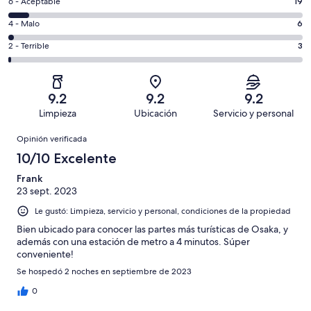
es
Puntuación
6 - Aceptable
19
8,
decir,
de
es
Puntuación
4 - Malo
6
Excelente.
6,
decir,
de
Basada
es
Puntuación
2 - Terrible
3
Bueno.
4,
en
decir,
de
Basada
es
185
Aceptable.
2,
en
decir,
de
Basada
es
77
Malo.
9.2
9.2
9.2
290
en
decir,
de
Basada
Limpieza
Ubicación
Servicio y personal
opiniones
19
Terrible.
290
en
Opiniones
de
Basada
opiniones
Opinión verificada
6
290
en
de
10/10 Excelente
opiniones
3
290
de
Frank
opiniones
23 sept. 2023
290
opiniones
Le gustó: Limpieza, servicio y personal, condiciones de la propiedad
Bien ubicado para conocer las partes más turísticas de Osaka, y
además con una estación de metro a 4 minutos. Súper
conveniente!
Se hospedó 2 noches en septiembre de 2023
0