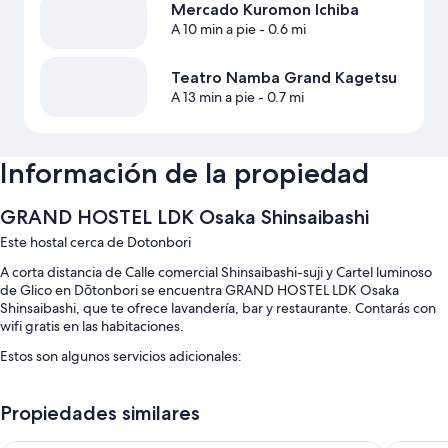
Mercado Kuromon Ichiba
A 10 min a pie
- 0.6 mi
Teatro Namba Grand Kagetsu
A 13 min a pie
- 0.7 mi
Información de la propiedad
GRAND HOSTEL LDK Osaka Shinsaibashi
Este hostal cerca de Dotonbori
A corta distancia de Calle comercial Shinsaibashi-suji y Cartel luminoso
de Glico en Dōtonbori se encuentra GRAND HOSTEL LDK Osaka
Shinsaibashi, que te ofrece lavandería, bar y restaurante. Contarás con
wifi gratis en las habitaciones.
Estos son algunos servicios adicionales:
Desayuno inglés (con cargo), máquina expendedora y resguardo de
equipaje
Propiedades similares
Elevador