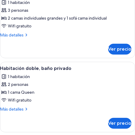
Kitchenette)
1 habitación
Small
las
Kitchenette)
3 personas
fotos
de
2 camas individuales grandes y 1 sofá cama individual
Habitación
Wifi gratuito
triple,
Más
Más detalles
baño
detalles
privado
sobre
Ver precio
Habitación
triple,
baño
Abrir
Una habitación de hotel con una cama, 
9
privado
Habitación doble, baño privado
todas
1 habitación
las
2 personas
fotos
de
1 cama Queen
Habitación
Wifi gratuito
doble,
Más
Más detalles
baño
detalles
privado
sobre
Ver precio
Habitación
doble,