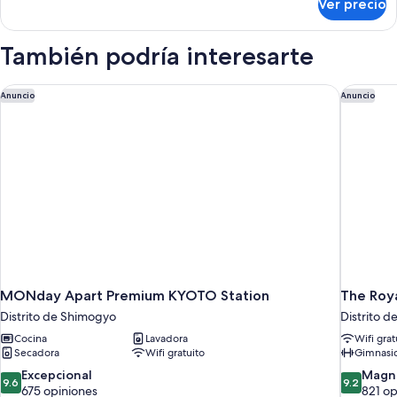
Ver precio
Habitación,
Style,
baño
for
privado
También podría interesarte
5
(Japanese
Style,
people)
for
MONday Apart Premium KYOTO Station
The Roya
Anuncio
Anuncio
5
people)
MONday Apart Premium KYOTO Station
The Roya
Distrito de Shimogyo
Distrito 
Cocina
Lavadora
Wifi grat
Secadora
Wifi gratuito
Gimnasi
9.6
9.2
Excepcional
Magní
9.6
9.2
de
de
675 opiniones
821 op