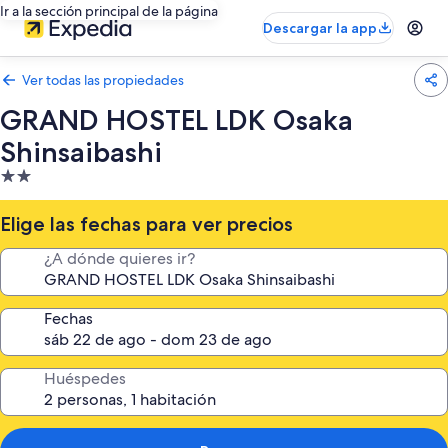
Ir a la sección principal de la página
Descargar la app
Ver todas las propiedades
GRAND HOSTEL LDK Osaka
Shinsaibashi
Propiedad
de
2.0
Elige las fechas para ver precios
estrellas
¿A dónde quieres ir?
Fechas
Huéspedes