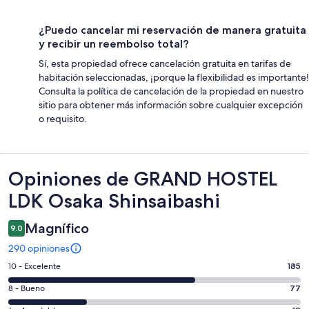
¿Puedo cancelar mi reservación de manera gratuita
y recibir un reembolso total?
Sí, esta propiedad ofrece cancelación gratuita en tarifas de
habitación seleccionadas, ¡porque la flexibilidad es importante!
Consulta la política de cancelación de la propiedad en nuestro
sitio para obtener más información sobre cualquier excepción
o requisito.
Opiniones
Opiniones de GRAND HOSTEL
LDK Osaka Shinsaibashi
Magnífico
9.0
290 opiniones
Puntuación
10 - Excelente
185
de
Puntuación
8 - Bueno
77
10,
de