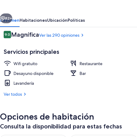
LDK
Osaka
erior
Siguiente
Shinsaibashi
82+
Resumen
Habitaciones
Ubicación
Políticas
Opiniones
Magnífica
9.0
Ver las 290 opiniones
9.0 de 10,
Servicios principales
Wifi gratuito
Restaurante
Desayuno disponible
Bar
Lavandería
Refrigerador y microondas
Ver todos
Opciones de habitación
Consulta la disponibilidad para estas fechas