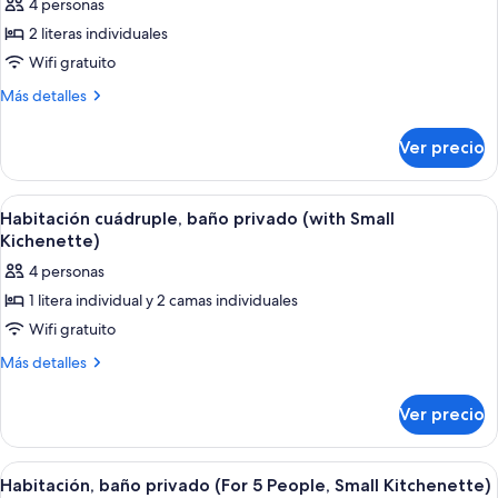
4 personas
People)
las
2 literas individuales
fotos
de
Wifi gratuito
Habitación
Más
Más detalles
cuádruple,
detalles
sobre
baño
Ver precio
Habitación
compartido
cuádruple,
baño
Abrir
Habitación con literas, una pequeña ki
7
compartido
Habitación cuádruple, baño privado (with Small
todas
Kichenette)
las
4 personas
fotos
1 litera individual y 2 camas individuales
de
Wifi gratuito
Habitación
cuádruple,
Más
Más detalles
detalles
baño
sobre
privado
Ver precio
Habitación
(with
cuádruple,
Small
baño
Abrir
Habitación con literas de madera, un 
9
privado
Kichenette)
Habitación, baño privado (For 5 People, Small Kitchenette)