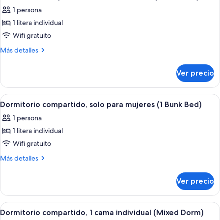
todas
1 persona
las
1 litera individual
fotos
de
Wifi gratuito
Dormitorio
Más
Más detalles
compartido,
detalles
sobre
dormitorio
Ver precio
Dormitorio
mixto
compartido,
(1
dormitorio
Abrir
Un pasillo con escaleras de madera, u
12
Bunk
mixto
Dormitorio compartido, solo para mujeres (1 Bunk Bed)
todas
(1
bed)
1 persona
Bunk
las
bed)
1 litera individual
fotos
de
Wifi gratuito
Dormitorio
Más
Más detalles
compartido,
detalles
sobre
solo
Ver precio
Dormitorio
para
compartido,
mujeres
solo
Abrir
Una habitación de hotel con una cama
10
(1
para
Dormitorio compartido, 1 cama individual (Mixed Dorm)
todas
mujeres