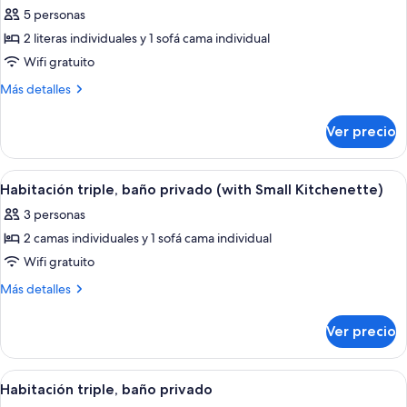
todas
(with
5 personas
Small
las
Kichenette)
2 literas individuales y 1 sofá cama individual
fotos
de
Wifi gratuito
Habitación,
Más
Más detalles
baño
detalles
sobre
privado
Ver precio
Habitación,
(For
baño
5
privado
Abrir
Una habitación de hotel con dos cama
7
People,
(For
Habitación triple, baño privado (with Small Kitchenette)
todas
5
Small
3 personas
People,
las
Kitchenette)
Small
2 camas individuales y 1 sofá cama individual
fotos
Kitchenette)
de
Wifi gratuito
Habitación
Más
Más detalles
triple,
detalles
sobre
baño
Ver precio
Habitación
privado
triple,
(with
baño
Abrir
Wifi gratis y ropa de cama
6
Small
privado
Habitación triple, baño privado
todas
(with