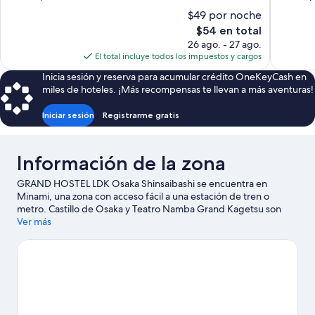
10,
10,
$49 por noche
Excepcional,
Magnífico
El
$54 en total
675
821
precio
26 ago. - 27 ago.
opiniones
opiniones
actual
El total incluye todos los impuestos y cargos
es
Inicia sesión y reserva para acumular crédito OneKeyCash en
de
miles de hoteles. ¡Más recompensas te llevan a más aventuras!
$54
Iniciar sesión
Registrarme gratis
Información de la zona
GRAND HOSTEL LDK Osaka Shinsaibashi se encuentra en
Minami, una zona con acceso fácil a una estación de tren o
metro. Castillo de Osaka y Teatro Namba Grand Kagetsu son
lugares culturales emblemáticos, y algunos de los puntos de
Ver más
interés más populares de la zona incluyen Acuario Osaka
Kaiyukan y Centro de descubrimiento Legoland. ¿Quieres asistir
a un evento o partido? Consulta el calendario de Estadio Kyocera
Dome de Osaka o Estadio Osaka-jō Hall.
Visita nuestra guía de
Osaka
Ver más hostales en Osaka