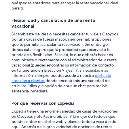
e
huéspedes anteriores para escoger la renta vacacional ideal
s
para ti.
i
t
Flexibilidad y cancelación de una renta
a
vacacional
n
t
Si cambiaste de idea o necesitas cancelar tu viaje a Osoyoos
d
por una causa de fuerza mayor, siempre habrá opciones
o
que te permitan cancelar tu reservación. Sin embargo,
n
debes estar seguro que la propiedad que reservaste te
’
brinda esta flexibilidad. Si es así, lo que deberás hacer es
t
comunicarte directamente con el administrador de la renta
i
vacacional (puedes encontrar su información de contacto
t
en tu itinerario en la sección Viajes). Y, si necesitas más
’
información, siempre puedes acudir a nuestro
portal de
s
atención a clientes
donde encontrarás una variedad de
w
artículos útiles y la opción de abrir un chat para recibir
e
asistencia inmediata.
l
l
Por qué reservar con Expedia
w
o
Expedia tiene una enorme variedad de casas de vacaciones
r
en Osoyoos y ofertas increíbles. Y lo mejor de todo es que
t
puedes entrar en el sitio web y planear todo tu viaje desde
h
aquí. Además de la gran variedad de opciones de rentas