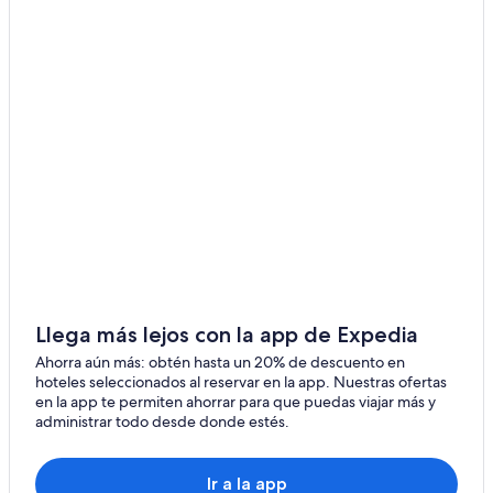
Hoteles cerca de A. Regional de Penticton
o
n
Casas de huéspedes en Keremeos
t
h
Hoteles en Keremeos
e
Casas vacacionales en Olalla
w
a
B&B en Oliver
t
e
Hoteles con spa en Oliver
r
Hoteles con bar en Oliver
.
D
Hoteles que aceptan mascotas en Oliver
e
f
Hoteles en Oliver
i
Moteles en Oliver
n
i
Llega más lejos con la app de Expedia
Cabañas en Mount Baldy
t
Ahorra aún más: obtén hasta un 20% de descuento en
e
Resorts en Lagos Gemelos
hoteles seleccionados al reservar en la app. Nuestras ofertas
l
en la app te permiten ahorrar para que puedas viajar más y
Villas en Lagos Gemelos
y
administrar todo desde donde estés.
g
Hoteles en Kaleden
o
i
Hoteles cerca de Hillside Estate Winery
Ir a la app
n