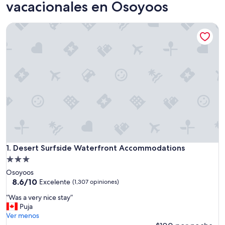
vacacionales en Osoyoos
Desert Surfside Waterfront Accommodations
Desert Surfside Waterfront Accommodations
1. Desert Surfside Waterfront Accommodations
Propiedad
de
Osoyoos
3.0
8.6
8.6/10
Excelente
(1,307 opiniones)
de
estrellas
“
“Was a very nice stay”
10,
W
Puja
Excelente,
a
Ver menos
(1,307
s