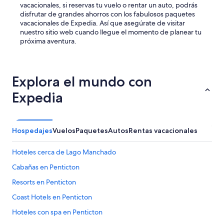
t
vacacionales, si reservas tu vuelo o rentar un auto, podrás
h
disfrutar de grandes ahorros con los fabulosos paquetes
e
vacacionales de Expedia. Así que asegúrate de visitar
s
nuestro sitio web cuando llegue el momento de planear tu
t
próxima aventura.
a
y
a
n
Explora el mundo con
d
h
Expedia
o
w
c
a
Hospedajes
Vuelos
Paquetes
Autos
Rentas vacacionales
n
y
Hoteles cerca de Lago Manchado
o
u
Cabañas en Penticton
b
Resorts en Penticton
e
a
Coast Hotels en Penticton
t
t
Hoteles con spa en Penticton
h