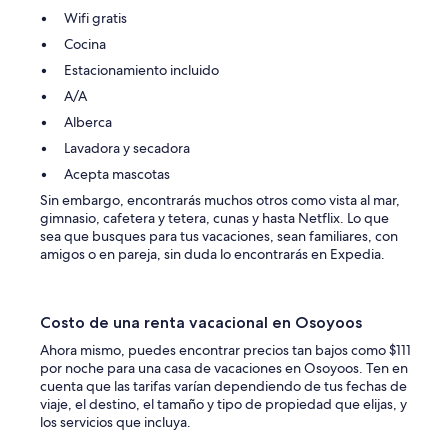
i
Wifi gratis
z
e
Cocina
a
Estacionamiento incluido
n
d
A/A
h
Alberca
a
d
Lavadora y secadora
e
Acepta mascotas
v
e
Sin embargo, encontrarás muchos otros como vista al mar,
r
gimnasio, cafetera y tetera, cunas y hasta Netflix. Lo que
y
sea que busques para tus vacaciones, sean familiares, con
t
amigos o en pareja, sin duda lo encontrarás en Expedia.
h
i
n
Costo de una renta vacacional en Osoyoos
g
y
Ahora mismo, puedes encontrar precios tan bajos como $111
o
por noche para una casa de vacaciones en Osoyoos. Ten en
u
cuenta que las tarifas varían dependiendo de tus fechas de
n
viaje, el destino, el tamaño y tipo de propiedad que elijas, y
e
los servicios que incluya.
e