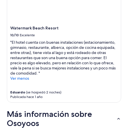
g
.
C
l
e
Watermark Beach Resort
a
n
10/10
Excelente
a
"El hotel cuenta con buenas instalaciones (estacionamiento,
n
gimnasio, restaurante, alberca, opción de cocina equipada,
d
entre otras), tiene vista al lago y está rodeado de otras
t
restaurantes que son una buena opción para comer. El
h
precio es algo elevado, pero en relación con lo que ofrece,
e
vale la pena si se busca mejores instalaciones y un poco más
b
de comodidad. "
e
Ver menos
a
c
h
Eduardo
(se hospedó 2 noches)
a
Publicada hace 1 año
r
e
Más información sobre
a
w
Osoyoos
a
s