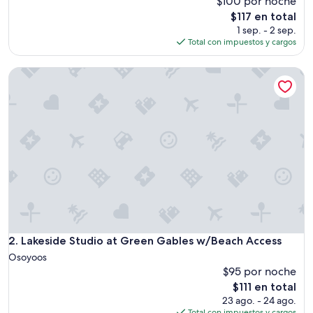
$100 por noche
opiniones)
a
El
$117 en total
v
precio
1 sep. - 2 sep.
e
actual
Total con impuestos y cargos
r
es
y
de
Lakeside Studio at Green Gables w/Beach Access
n
$117
i
c
e
s
t
a
y
”
Lakeside Studio at Green Gables w/Beach Access
2. Lakeside Studio at Green Gables w/Beach Access
Osoyoos
$95 por noche
El
$111 en total
precio
23 ago. - 24 ago.
actual
Total con impuestos y cargos