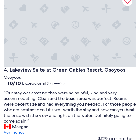
Lakeview Suite at Green Gables Resort, Osoyoos
4. Lakeview Suite at Green Gables Resort, Osoyoos
Osoyoos
10.0
10/10
Excepcional
(1 opinión)
de
“
“Our stay was amazing they were so helpful, kind and very
10,
O
accommodating. Clean and the beach area was perfect. Rooms
Excepcional,
u
were decent size and had everything you needed. For those people
(1
r
who are hesitant don’t it’s well worth the stay and how can you beat
opinión)
s
the price with the view and right on the water. Definitely going to
t
come again.”
a
Maegan
y
Ver menos
w
$129 por noche