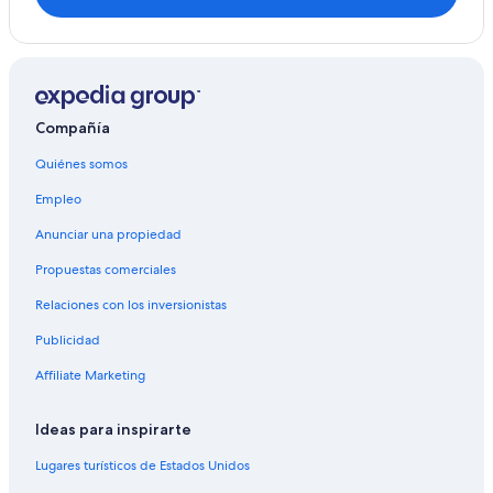
g
t
o
c
o
m
Compañía
e
a
Quiénes somos
g
a
Empleo
i
n
Anunciar una propiedad
.
Propuestas comerciales
”
Relaciones con los inversionistas
Publicidad
Affiliate Marketing
Ideas para inspirarte
Lugares turísticos de Estados Unidos