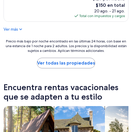
a
El
$150 en total
s
precio
20 ago. - 21 ago.
a
actual
Total con impuestos y cargos
m
es
a
de
Ver más
z
$150
i
n
Precio
Precio más bajo por noche encontrado en las últimas 24 horas, con base en
g
una estancia de 1 noche para 2 adultos. Los precios y la disponibilidad están
más
t
sujetos a cambios. Aplican términos adicionales.
bajo
h
por
e
noche
Ver todas las propiedades
y
encontrado
w
en
e
las
r
últimas
Encuentra rentas vacacionales
e
24
s
horas,
que se adapten a tu estilo
o
con
h
base
Buscar cabañas
Buscar casas de campo
Buscar casas
e
en
l
una
p
estancia
f
de
u
1