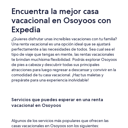
p
Encuentra la mejor casa
e
r
vacacional en Osoyoos con
f
e
Expedia
c
t
¿Quieres disfrutar unas increíbles vacaciones con tu familia?
.
Una renta vacacional es una opción ideal que se ajustará
R
perfectamente a las necesidades de todos. Sea cual sea el
o
tipo de viaje que tengas en mente, las rentas vacacionales
o
te brindan muchísima flexibilidad. Podrás explorar Osoyoos
m
de pies a cabeza y descubrir todas sus principales
s
atracciones para luego regresar a descansar y convivir en la
w
comodidad de tu casa vacacional. ¡Haz tus maletas y
e
prepárate para una experiencia inolvidable!
r
e
d
e
Servicios que puedes esperar en una renta
c
vacacional en Osoyoos
e
n
t
Algunos de los servicios más populares que ofrecen las
s
casas vacacionales en Osoyoos son los siguientes: