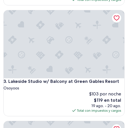
es
de
Lakeside Studio w/ Balcony at Green Gables Resort
$111
Lakeside Studio w/ Balcony at Green Gables Resort
3. Lakeside Studio w/ Balcony at Green Gables Resort
Osoyoos
$103 por noche
El
$119 en total
precio
19 ago. - 20 ago.
actual
Total con impuestos y cargos
es
de
Lakeview Suite at Green Gables Resort, Osoyoos
$119