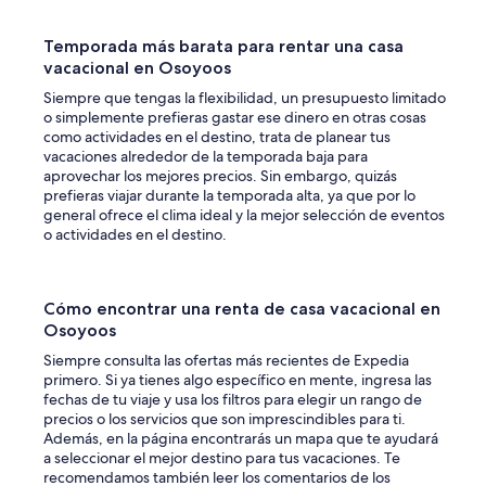
d
e
d
Temporada más barata para rentar una casa
.
vacacional en Osoyoos
F
Siempre que tengas la flexibilidad, un presupuesto limitado
o
o simplemente prefieras gastar ese dinero en otras cosas
r
como actividades en el destino, trata de planear tus
t
vacaciones alrededor de la temporada baja para
h
aprovechar los mejores precios. Sin embargo, quizás
o
prefieras viajar durante la temporada alta, ya que por lo
s
general ofrece el clima ideal y la mejor selección de eventos
e
o actividades en el destino.
p
e
o
p
Cómo encontrar una renta de casa vacacional en
l
Osoyoos
e
w
Siempre consulta las ofertas más recientes de Expedia
h
primero. Si ya tienes algo específico en mente, ingresa las
o
fechas de tu viaje y usa los filtros para elegir un rango de
a
precios o los servicios que son imprescindibles para ti.
r
Además, en la página encontrarás un mapa que te ayudará
e
a seleccionar el mejor destino para tus vacaciones. Te
h
recomendamos también leer los comentarios de los