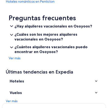
Hoteles románticos en Penticton
e
p
Hoteles baratos en Penticton
r
i
Hoteles en Penticton
Preguntas frecuentes
c
Moteles en Penticton
e
¿Hay alquileres vacacionales en Osoyoos?
w
Hoteles cerca de Apex Mountain
i
¿Cuáles son los mejores alquileres
t
Hoteles 5 estrellas en Rock Creek
vacacionales en Osoyoos?
h
Cabañas en Rock Creek
t
¿Cuántos alquileres vacacionales puedo
h
encontrar en Osoyoos?
Hoteles en Rock Creek
e
Ver más
v
Hoteles cerca de Serendipity Winery
i
Castillos en Playa de Naramata
e
Últimas tendencias en Expedia
w
Hoteles con spa en Playa de Naramata
a
n
Hoteles
Hoteles en Playa de Naramata
d
Cabañas en Greenwood
r
Vuelos
i
Hoteles en Greenwood
g
Ver más
h
Hoteles en Midway
t