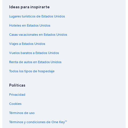
Hoteles históricos en Ponce
Ideas para inspirarte
Hoteles románticos en Ponce
Lugares turísticos de Estados Unidos
Hoteles boutique en Ponce
Hoteles en Estados Unidos
Hoteles con aguas termales en Ponce
Casas vacacionales en Estados Unidos
Hoteles con desayuno incluido en Ponce
Viajes a Estados Unidos
Hoteles con área de juegos en Ponce
Vuelos baratos a Estados Unidos
Hoteles con parque acuático en Ponce
Renta de autos en Estados Unidos
Hoteles con alberca en Ponce
Todos los tipos de hospedaje
Hoteles con restaurante en Ponce
Hoteles con sauna en Ponce
Políticas
Hoteles con vista al mar en Ponce
Privacidad
Hoteles con vista en Ponce
Cookies
Hoteles gay friendly en Ponce
Términos de uso
Hoteles para bodas en Ponce
Términos y condiciones de One Key™
Hoteles que aceptan mascotas en Ponce