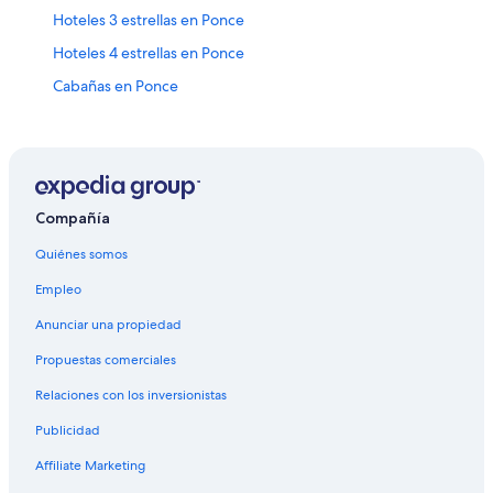
Hoteles 3 estrellas en Ponce
Hoteles 4 estrellas en Ponce
Cabañas en Ponce
Campings en Ponce
Casas de campo en Ponce
Casas de huéspedes en Ponce
Casas vacacionales en Ponce
Compañía
Casas en los árboles en Ponce
Quiénes somos
Chalets en Ponce
Empleo
Apartamentos en Ponce
Anunciar una propiedad
Hilton Hotels en Ponce
Propuestas comerciales
Hoteles con spa en Ponce
Relaciones con los inversionistas
Hoteles todo incluido en Ponce
Publicidad
Hoteles de lujo en Ponce
Affiliate Marketing
Hoteles en la playa en Ponce