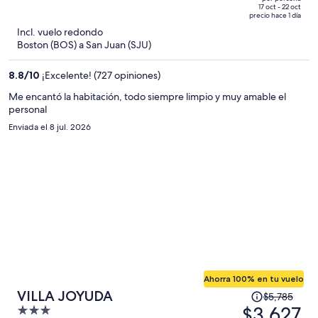
de
of
17 oct - 22 oct
precio hace 1 día
$1,470
5
Incl. vuelo redondo
y
Boston (BOS) a San Juan (SJU)
ahora
es
8.8
/
10
¡Excelente! (727 opiniones)
de
$903
Me encantó la habitación, todo siempre limpio y muy amable el
personal
por
persona
Enviada el 8 jul. 2026
Ahorra 100% en tu vuelo
El
VILLA JOYUDA
$5,785
precio
$3,627
3