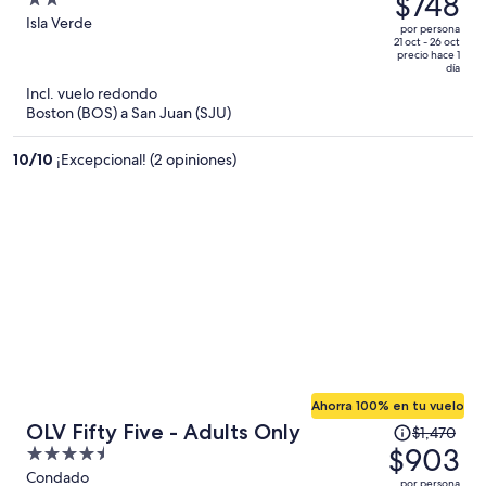
$748
2
Parking
era
out
Isla Verde
por persona
de
of
21 oct - 26 oct
precio hace 1
$1,713
5
día
y
Incl. vuelo redondo
ahora
Boston (BOS) a San Juan (SJU)
es
de
10
/
10
¡Excepcional! (2 opiniones)
$748
por
persona
Ahorra 100% en tu vuelo
El
OLV Fifty Five - Adults Only
$1,470
precio
$903
4.5
era
out
Condado
por persona