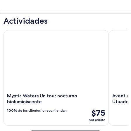
Actividades
Mystic Waters Un tour nocturno bioluminiscente
Aventura e
Mystic Waters Un tour nocturno
Aventura 
bioluminiscente
Utuado 
$75
100%
de los clientes lo recomiendan
por adulto