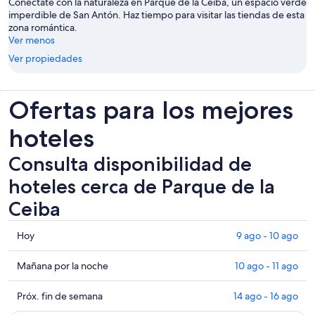
Conéctate con la naturaleza en Parque de la Ceiba, un espacio verde
imperdible de San Antón. Haz tiempo para visitar las tiendas de esta
zona romántica.
Ver menos
Ver propiedades
Ofertas para los mejores
hoteles
Consulta disponibilidad de
hoteles cerca de Parque de la
Ceiba
Consultar
Hoy
9 ago - 10 ago
los
precios
Consultar
Mañana por la noche
10 ago - 11 ago
cerca
precios
de
cerca
Consultar
Próx. fin de semana
14 ago - 16 ago
Parque
de
precios