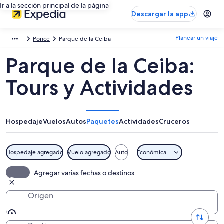
Ir a la sección principal de la página
Descargar la app
Planear un viaje
Ponce
Parque de la Ceiba
Parque de la Ceiba:
Tours y Actividades
Hospedaje
Vuelos
Autos
Paquetes
Actividades
Cruceros
Hospedaje agregado
Vuelo agregado
Auto
Económica
Agregar varias fechas o destinos
Origen