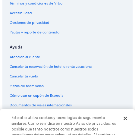
Términos y condiciones de Vrbo
Hoteles en Ponce
Accesibilidad
Moteles en Ponce
Opciones de privacidad
Villas en Ponce
Pautas y reporte de contenido
Hoteles cerca de Parque de Bombas
Hoteles en Cuarto
Ayuda
Hoteles en San Antón
Atención al cliente
Cancelar tu reservación de hotel o renta vacacional
Cancelar tu vuelo
Plazos de reembolso
Cómo usar un cupón de Expedia
Documentos de viajes internacionales
Este sitio utiliza cookies y tecnologías de seguimiento
© 2026 Expedia, Inc., una empresa de Expedia Group. Todos los
derechos reservados. Expedia y el logo de Expedia son marcas
similares. Como se indica en nuestro Aviso de privacidad, es
registradas o marcas comerciales de Expedia, Inc. CST# 2029030-50.
posible que tanto nosotros como nuestros socios
recopilemos datos personales y otros detalles. Al continuar