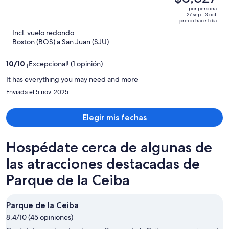
era
out
por persona
de
of
27 sep - 3 oct
precio hace 1 día
$5,785
5
Incl. vuelo redondo
y
Boston (BOS) a San Juan (SJU)
ahora
es
10
/
10
¡Excepcional! (1 opinión)
de
$3,627
It has everything you may need and more
por
Enviada el 5 nov. 2025
persona
Elegir mis fechas
Hospédate cerca de algunas de
las atracciones destacadas de
Parque de la Ceiba
Parque de la Ceiba
8.4/10 (45 opiniones)