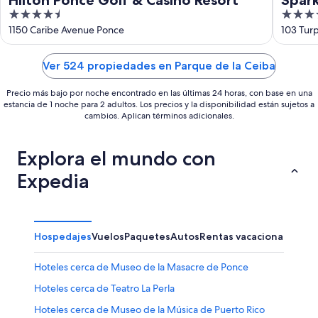
Hilton Ponce Golf & Casino Resort
Spark
4.5
3.5
out
out
1150 Caribe Avenue Ponce
103 Turp
of
of
5
5
Ver 524 propiedades en Parque de la Ceiba
Precio más bajo por noche encontrado en las últimas 24 horas, con base en una
estancia de 1 noche para 2 adultos. Los precios y la disponibilidad están sujetos a
cambios. Aplican términos adicionales.
Explora el mundo con
Expedia
Hospedajes
Vuelos
Paquetes
Autos
Rentas vacacionales
Otr
Hoteles cerca de Museo de la Masacre de Ponce
Hoteles cerca de Teatro La Perla
Hoteles cerca de Museo de la Música de Puerto Rico