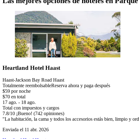
Las mejores opciones de hoteles en Parque
Heartland Hotel Haast
Haast-Jackson Bay Road Haast
Totalmente reembolsable
Reserva ahora y paga después
$59 por noche
$70 en total
17 ago. - 18 ago.
Total con impuestos y cargos
7.8
/
10
¡Bueno! (742 opiniones)
"La habitación, la cama y todos los accesorios estás bien, limpio y or
Enviada el 11 abr. 2026