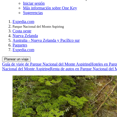
Iniciar sesión
Más información sobre One Key
Sugerencias
Expedia.com
Parque Nacional del Monte Aspiring
Costa oeste
Nueva Zelanda
Australia - Nueva Zelanda y Pacífico sur
Paquetes
Expedia.com
Planear un viaje
Guía de viaje de Parque Nacional del Monte Aspiring
Hoteles en Parq
Nacional del Monte Aspiring
Renta de autos en Parque Nacional del 