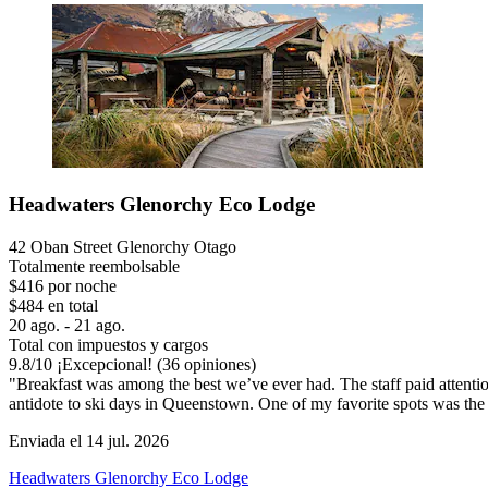
Headwaters Glenorchy Eco Lodge
42 Oban Street Glenorchy Otago
Totalmente reembolsable
$416 por noche
$484 en total
20 ago. - 21 ago.
Total con impuestos y cargos
9.8
/
10
¡Excepcional! (36 opiniones)
"Breakfast was among the best we’ve ever had. The staff paid attentio
antidote to ski days in Queenstown. One of my favorite spots was the 
Enviada el 14 jul. 2026
Headwaters Glenorchy Eco Lodge