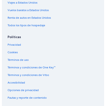
Viajes a Estados Unidos
Hoteles en Isla de Vieques
Villas en Isla de Vieques
Vuelos baratos a Estados Unidos
Hoteles en Bravos de Boston
Renta de autos en Estados Unidos
Hoteles con alberca en Florida
Todos los tipos de hospedaje
Hoteles en Florida
Políticas
Hoteles cerca de Terminal de transbordadores
Privacidad
Hoteles cerca de Bahía bioluminiscente
Cookies
Hoteles en Isabel II
Hoteles cerca de Puerto de Isabel Segunda
Términos de uso
Hoteles en Puerto Ferro
Términos y condiciones de One Key™
Hoteles en Villa Borinquen
Términos y condiciones de Vrbo
Accesibilidad
Opciones de privacidad
Pautas y reporte de contenido