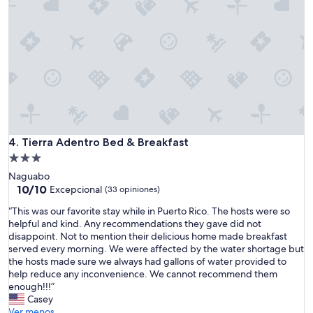
p
r
'
o
y
r
t
h
e
i
e
1
n
l
5
t
p
m
h
f
i
e
u
n
r
l
u
a
a
t
i
n
e
n
Tierra Adentro Bed & Breakfast
4. Tierra Adentro Bed & Breakfast
d
s
f
c
Propiedad
f
o
a
r
de
Naguabo
r
r
o
3.0
10.0
10/10
e
Excepcional
(33 opiniones)
i
m
de
s
estrellas
n
a
“
“This was our favorite stay while in Puerto Rico. The hosts were so
10,
t
g
n
T
helpful and kind. Any recommendations they gave did not
Excepcional,
t
,
y
h
disappoint. Not to mention their delicious home made breakfast
(33
h
g
t
i
served every morning. We were affected by the water shortage but
opiniones)
a
i
h
s
the hosts made sure we always had gallons of water provided to
t
v
i
w
help reduce any inconvenience. We cannot recommend them
w
i
n
a
enough!!!”
a
n
g
s
Casey
s
g
o
o
Ver menos