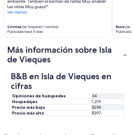
s
p
ambiente. Tambien el barman de rastas Muy amable!
e
t
m
f
Las vistas Muy guays!"
t
s
a
u
Ver menos
o
w
i
l
t
e
n
a
h
r
Cristina
(se hospedó 1 noches)
Nora
(se h
t
n
e
e
Publicada hace 4 días
Publicada 
a
d
f
a
i
k
e
v
n
i
r
e
Más información sobre Isla
e
n
r
r
d
d
y
de Vieques
y
a
.
t
n
t
A
o
i
a
n
v
B&B en Isla de Vieques en
c
r
y
i
e
e
r
e
cifras
t
a
e
q
o
s
c
u
u
Opiniones de huéspedes
34
o
o
e
c
Hospedajes
1,219
n
m
s
h
Precio más bajo
$294
a
m
a
.
Precio más alto
$397
b
e
n
T
l
n
d
h
e
d
C
e
t
a
u
p