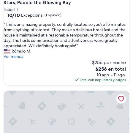
s
Stars, Paddle the Glowing Bay
w
Isabel II
o
10.0
10/10
Excepcional
(1 opinión)
n
de
d
“
“This is an amazing property, centrally located so you're 15 minutes
10,
e
T
from anything of interest. They make a delicious breakfast and the
Excepcional,
r
h
house is maintained at a reasonable tempurature throughout the
(1
p
i
day. The hosts communication and attentiveness were greatly
opinión)
l
s
appreciated. Will definitely book again!”
a
i
Rómulo M.
c
s
Ver menos
e
a
$256 por noche
!
n
El
$256 en total
E
a
precio
10 ago. - 11 ago.
v
m
actual
Total con impuestos y cargos
e
a
es
r
z
de
y
Casita Bella, Tropical Homestead
i
$256
t
n
h
g
i
p
n
r
g
o
w
p
a
e