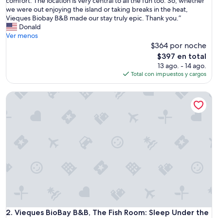
comfort. The location is very central to all the fun too. So, whether
n
we were out enjoying the island or taking breaks in the heat,
'
Vieques Biobay B&B made our stay truly epic. Thank you.”
t
Donald
s
Ver menos
a
$364 por noche
y
El
$397 en total
e
precio
13 ago. - 14 ago.
n
actual
Total con impuestos y cargos
o
es
u
de
Vieques BioBay B&B, The Fish Room: Sleep Under the Stars,
g
$397
h
g
o
o
d
a
b
o
u
t
t
h
i
Vieques BioBay B&B, The Fish Room: Sleep Under the Stars,
2. Vieques BioBay B&B, The Fish Room: Sleep Under the