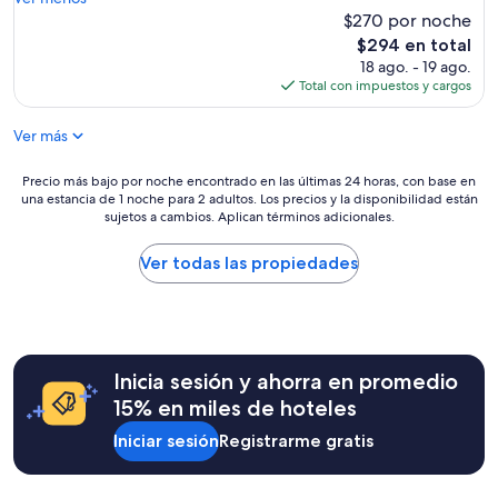
v
g
f
u
$270 por noche
e
r
i
r
r
El
$294 en total
e
n
f
y
precio
18 ago. - 19 ago.
a
t
a
c
actual
Total con impuestos y cargos
t
e
v
e
es
t
r
o
n
de
i
Ver más
e
r
t
$294
p
s
i
r
s
t
t
Precio
Precio más bajo por noche encontrado en las últimas 24 horas, con base en
a
f
.
e
una estancia de 1 noche para 2 adultos. Los precios y la disponibilidad están
más
l
o
T
s
sujetos a cambios. Aplican términos adicionales.
bajo
l
r
h
t
por
y
a
e
a
noche
Ver todas las propiedades
l
l
y
y
encontrado
o
l
m
w
en
c
o
a
h
las
a
u
k
i
últimas
t
r
e
l
24
e
a
a
e
Inicia sesión y ahorra en promedio
horas,
d
c
d
i
con
f
15% en miles de hoteles
t
e
n
base
o
i
l
P
Iniciar sesión
Registrarme gratis
en
r
v
i
u
una
e
i
c
e
estancia
v
t
i
r