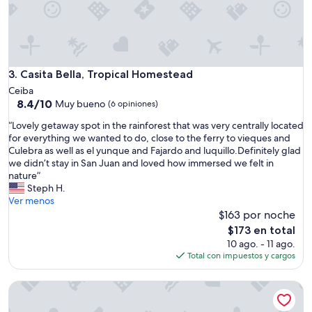
s
r
f
t
i
y
v
,
e
c
s
e
Casita Bella, Tropical Homestead
3. Casita Bella, Tropical Homestead
t
n
a
Ceiba
t
8.4
r
8.4/10
Muy bueno
(6 opiniones)
r
de
.
a
“
“Lovely getaway spot in the rainforest that was very centrally located
10,
T
l
L
for everything we wanted to do, close to the ferry to vieques and
Muy
h
l
o
Culebra as well as el yunque and Fajardo and luquillo.Definitely glad
bueno,
e
y
v
we didn’t stay in San Juan and loved how immersed we felt in
(6
h
l
e
nature”
opiniones)
o
o
l
Steph H.
s
c
y
Ver menos
t
a
g
$163 por noche
e
t
e
s
El
$173 en total
e
t
s
precio
10 ago. - 11 ago.
d
a
w
actual
Total con impuestos y cargos
s
w
a
es
o
a
s
de
y
Tierra Adentro Bed & Breakfast
y
v
$173
o
s
e
u