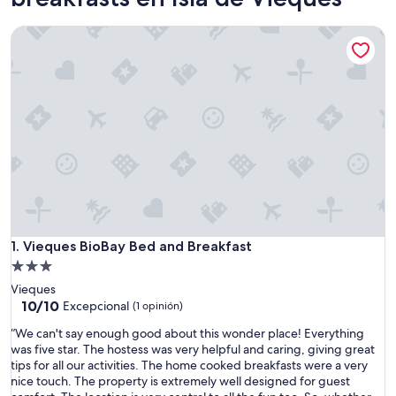
Vieques BioBay Bed and Breakfast
Vieques BioBay Bed and Breakfast
1. Vieques BioBay Bed and Breakfast
Propiedad
de
Vieques
3.0
10.0
10/10
Excepcional
(1 opinión)
de
estrellas
“
“We can't say enough good about this wonder place! Everything
10,
W
was five star. The hostess was very helpful and caring, giving great
Excepcional,
e
tips for all our activities. The home cooked breakfasts were a very
(1
c
nice touch. The property is extremely well designed for guest
opinión)
a