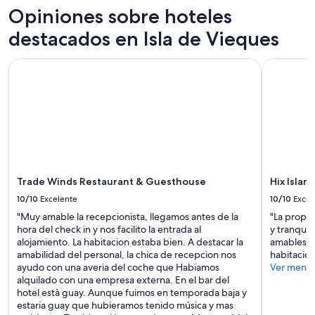
de
e
i
Opiniones sobre hoteles
o
t
1
r
e
u
o
noche
y
s
destacados en Isla de Vieques
s
R
para
t
.
b
i
2
h
T
r
c
Trade Winds Restaurant & Guesthouse
Hix Island
adultos.
i
h
e
o
Los
n
e
a
.
precios
g
h
k
T
y
w
o
f
h
la
e
m
a
e
disponibilidad
w
e
s
h
están
a
c
t
o
sujetos
n
o
a
s
a
t
o
n
t
cambios.
e
Trade Winds Restaurant & Guesthouse
Hix Islan
k
d
s
Aplican
d
e
10/10
Excelente
10/10
Excel
t
w
términos
t
d
h
e
"Muy amable la recepcionista, llegamos antes de la
"La propie
adicionales.
o
b
e
r
hora del check in y nos facilito la entrada al
y tranquil
d
r
h
e
alojamiento. La habitacion estaba bien. A destacar la
amables y 
o
e
o
s
amabilidad del personal, la chica de recepcion nos
habitación
,
a
u
o
ayudo con una averia del coche que Habiamos
Ver meno
c
k
s
h
alquilado con una empresa externa. En el bar del
l
f
e
e
hotel està guay. Aunque fuimos en temporada baja y
o
a
i
l
estaria guay que hubieramos tenido música y mas
s
s