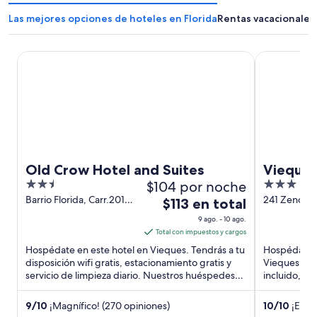
Las mejores opciones de hoteles en Florida
Rentas vacacionales 
Old Crow Hotel and Suites
Vieques Bio
Old Crow Hotel and Suites
Vieques
2.5
$104 por noche
3
Breakfa
out
out
Barrio Florida, Carr.201
241 Zenon R
El
$113 en total
km 1.3 Vieques Puerto
of
of
precio
9 ago. - 10 ago.
Rico
5
5
es
Total con impuestos y cargos
de
Hospédate en este hotel en Vieques. Tendrás a tu
Hospédate e
$113
disposición wifi gratis, estacionamiento gratis y
Vieques. Te
servicio de limpieza diario. Nuestros huéspedes
en
incluido, wif
destacan la ...
Estarás muy 
total
por
9
/
10
¡Magnífico! (270 opiniones)
10
/
10
¡Excep