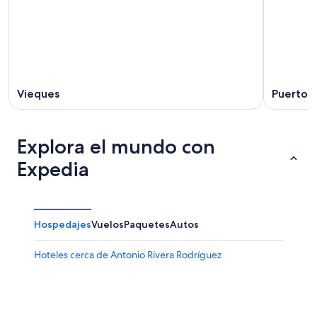
Vieques
Puerto R
Explora el mundo con
Expedia
Hospedajes
Vuelos
Paquetes
Autos
Hoteles cerca de Antonio Rivera Rodríguez