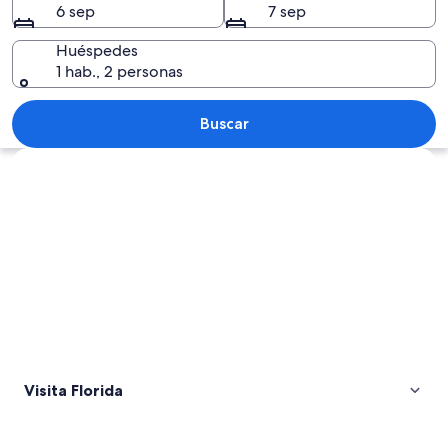
6 sep
7 sep
Huéspedes
1 hab., 2 personas
Una pista de aeropuerto con una aero
Buscar
Explorar mapa
Visita Florida