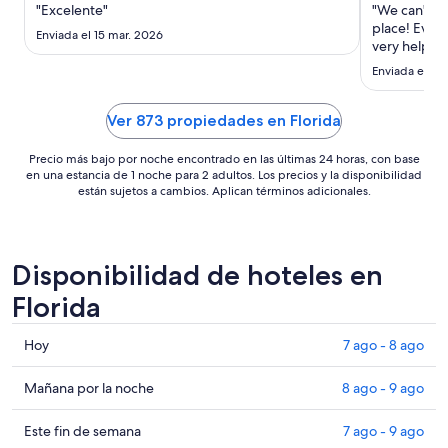
noche
"Excelente"
"We can't s
del
place! Every
Enviada el 15 mar. 2026
9
very helpful 
our activit
ago
Enviada el 29 
very nice to
al
designed for
10
central ..."
Ver 873 propiedades en Florida
ago
Precio más bajo por noche encontrado en las últimas 24 horas, con base
en una estancia de 1 noche para 2 adultos. Los precios y la disponibilidad
están sujetos a cambios. Aplican términos adicionales.
Disponibilidad de hoteles en
Florida
Consultar
Hoy
7 ago - 8 ago
precios
en
Consultar
Mañana por la noche
8 ago - 9 ago
Florida
precios
para
en
Consultar
Este fin de semana
7 ago - 9 ago