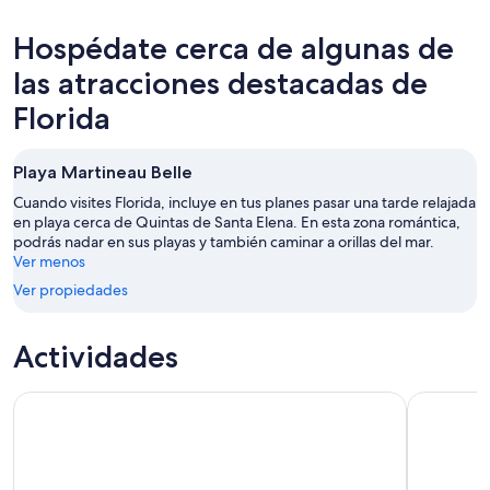
hoy,
Florida
precios
7
para
en
Hospédate cerca de algunas de
ago
mañana
Florida
-
por
para
las atracciones destacadas de
8
la
este
Florida
ago
noche,
fin
8
de
ago
semana,
Playa Martineau Belle
-
7
Cuando visites Florida, incluye en tus planes pasar una tarde relajada
9
ago
en playa cerca de Quintas de Santa Elena. En esta zona romántica,
ago
-
podrás nadar en sus playas y también caminar a orillas del mar.
9
Ver menos
ago
Ver propiedades
Actividades
Aventura inolvidable en kayak bioluminiscente de un día en
Tour de sn