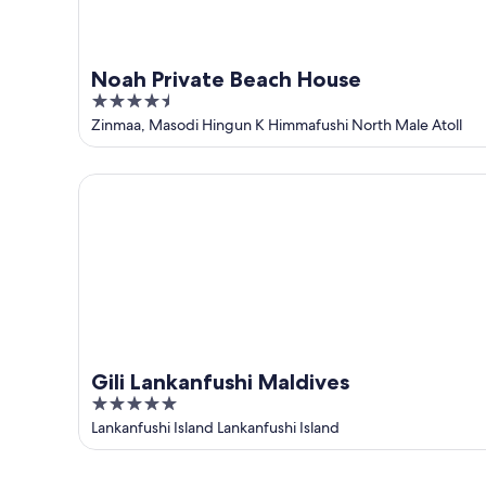
Noah Private Beach House
4.5
out
Zinmaa, Masodi Hingun K Himmafushi North Male Atoll
of
5
Gili Lankanfushi Maldives
Gili Lankanfushi Maldives
5
out
Lankanfushi Island Lankanfushi Island
of
5