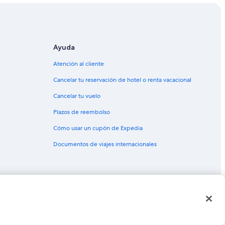
Ayuda
Atención al cliente
Cancelar tu reservación de hotel o renta vacacional
Cancelar tu vuelo
Plazos de reembolso
Cómo usar un cupón de Expedia
Documentos de viajes internacionales
as o marcas comerciales de Expedia, Inc. CST# 2029030-50.