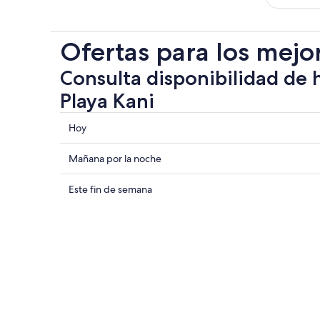
Ofertas para los mejo
Consulta disponibilidad de 
Playa Kani
Consultar
Hoy
los
precios
Consultar
Mañana por la noche
cerca
precios
de
cerca
Consultar
Este fin de semana
Playa
de
precios
Kani
Playa
cerca
para
Kani
de
hoy,
para
Playa
7
mañana
Kani
ago
por
para
-
la
este
8
noche,
fin