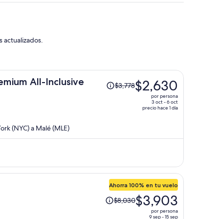
s actualizados.
El
mium All-Inclusive
$2,630
$3,778
precio
por persona
era
3 oct - 6 oct
precio hace 1 día
de
$3,778
ork (NYC) a Malé (MLE)
y
ahora
es
de
$2,630
por
Ahorra 100% en tu vuelo
persona
El
$3,903
$8,030
precio
por persona
era
9 sep - 15 sep