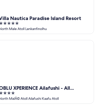
Villa Nautica Paradise Island Resort
5
out
North Male Atoll Lankanfinolhu
of
5
LU XPERIENCE Ailafushi - All Inclusive with Free Transfers
OBLU XPERIENCE Ailafushi - All
4
Inclusive with Free Transfers
out
North MalÃ© Atoll Ailafushi Kaafu Atoll
of
5