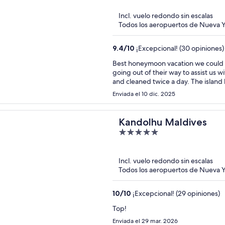
5
Incl. vuelo redondo sin escalas
Todos los aeropuertos de Nueva Y
9.4
/
10
¡Excepcional! (30 opiniones)
Best honeymoon vacation we could 
going out of their way to assist us
and cleaned twice a day. The island 
cruises, island exploration, floatin
Enviada el 10 dic. 2025
looking for a nice private/secluded 
planning on going back for our futur
Kandolhu Maldives
5
out
of
Incl. vuelo redondo sin escalas
5
Todos los aeropuertos de Nueva Y
10
/
10
¡Excepcional! (29 opiniones)
Top!
Enviada el 29 mar. 2026