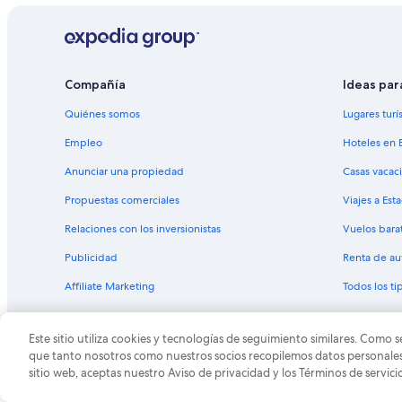
Compañía
Ideas par
Quiénes somos
Lugares turí
Empleo
Hoteles en 
Anunciar una propiedad
Casas vacac
Propuestas comerciales
Viajes a Est
Relaciones con los inversionistas
Vuelos bara
Publicidad
Renta de au
Affiliate Marketing
Todos los t
Este sitio utiliza cookies y tecnologías de seguimiento similares. Como s
© 2026 Expedia, Inc., una empresa de Expedia Group. T
que tanto nosotros como nuestros socios recopilemos datos personales y
sitio web, aceptas nuestro Aviso de privacidad y los Términos de servici