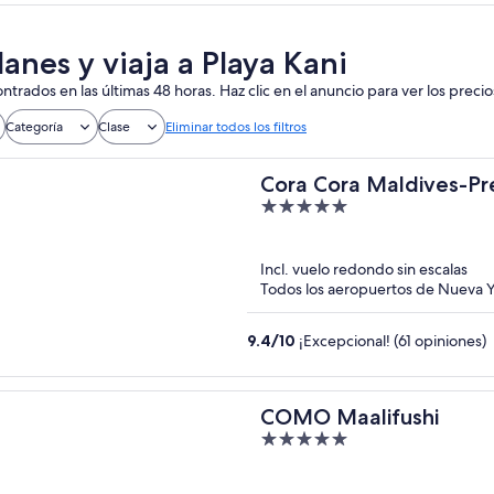
anes y viaja a Playa Kani
ntrados en las últimas 48 horas. Haz clic en el anuncio para ver los precio
Categoría
Clase
Eliminar todos los filtros
Cora Cora Maldives-Pre
5
out
of
Incl. vuelo redondo sin escalas
5
Todos los aeropuertos de Nueva Y
9.4
/
10
¡Excepcional! (61 opiniones)
COMO Maalifushi
5
out
of