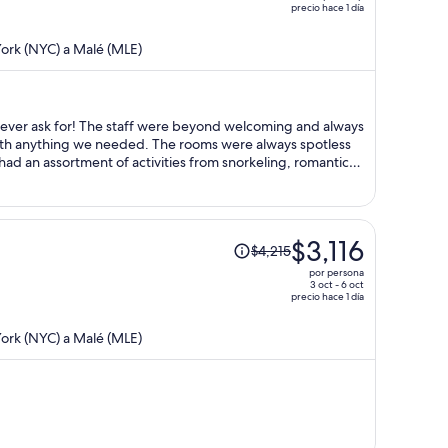
precio hace 1 día
de
$8,030
ork (NYC) a Malé (MLE)
y
ahora
es
de
ever ask for! The staff were beyond welcoming and always
$3,903
 with anything we needed. The rooms were always spotless
por
had an assortment of activities from snorkeling, romantic
g breakfasts, spas/massages, and even a 24/7 gym. If you’re
persona
island for your vacation then look no further! We’re already
e anniversaries.
El
$3,116
$4,215
precio
por persona
era
3 oct - 6 oct
precio hace 1 día
de
$4,215
ork (NYC) a Malé (MLE)
y
ahora
es
de
$3,116