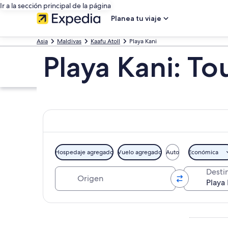
Ir a la sección principal de la página
Planea tu viaje
Asia
Maldivas
Kaafu Atoll
Playa Kani
Playa Kani: To
Hospedaje agregado
Vuelo agregado
Auto
Económica
Origen
Desti
Explorar mapa