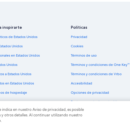
a inspirarte
Políticas
sticos de Estados Unidos
Privacidad
Estados Unidos
Cookies
ionales en Estados Unidos
Términos de uso
ados Unidos
Términos y condiciones de One Key™
tos a Estados Unidos
Términos y condiciones de Vrbo
tos en Estados Unidos
Accesibilidad
ipos de hospedaje
Opciones de privacidad
Pautas y reporte de contenido
e indica en nuestro Aviso de privacidad, es posible
odos los derechos reservados. Expedia y el logo de Expedia son marcas registrad
 otros detalles. Al continuar utilizando nuestro
o.