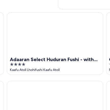
Adaaran Select Huduran Fushi - with 24hrs Premium All In
Ci
Adaaran Select Huduran Fushi - with
4
24hrs Premium All Inclusive
out
Kaafu Atoll Lhohifushi Kaafu Atoll
of
5
Cocomo Maldives
Vi