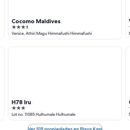
Cocomo Maldives
3.5
out
Venice, Athiri Magu Himmafushi Himmafushi
of
5
H78 Iru
OB
H78 Iru
3
out
Lot no. 11085 Hulhumale Hulhumale
of
5
Ver 515 propiedades en Playa Kani