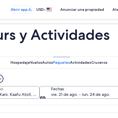
•
Abrir app
USD
Anunciar una propiedad
Ate
urs y Actividades
Hospedaje
Vuelos
Autos
Paquetes
Actividades
Cruceros
no
Fechas
vie. 21 de ago. - lun. 24 de ago.