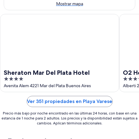
9
ago
Mostrar mapa
ago
-
9
Sheraton Mar Del Plata Hotel
O2 Hotel
ago
Sheraton Mar Del Plata Hotel
O2 Ho
4
4
out
out
Avenita Alem 4221 Mar del Plata Buenos Aires
Alberti 
of
of
5
5
Ver 351 propiedades en Playa Varese
Precio más bajo por noche encontrado en las últimas 24 horas, con base en una
estancia de 1 noche para 2 adultos. Los precios y la disponibilidad están sujetos a
cambios. Aplican términos adicionales.