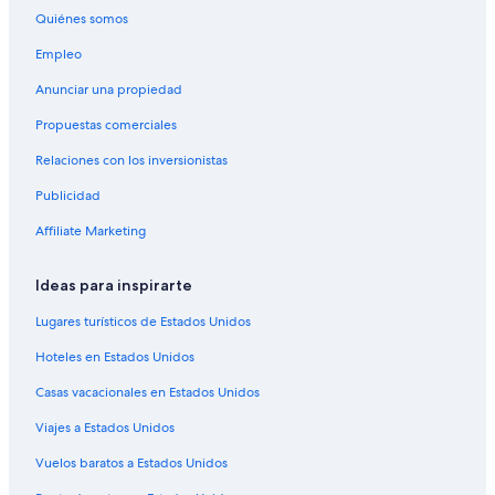
Hoteles cerca de Centro comercial Los Gallegos
Quiénes somos
Shopping
Empleo
Hoteles 3 estrellas en Mar del Plata
Anunciar una propiedad
Hoteles 4 estrellas en Mar del Plata
Propuestas comerciales
Apart-Hoteles en Mar del Plata
Relaciones con los inversionistas
B&B en Mar del Plata
Publicidad
Cabañas en Mar del Plata
Affiliate Marketing
Casas vacacionales en Mar del Plata
Apartamentos en Mar del Plata
Ideas para inspirarte
Hostales en Mar del Plata
Lugares turísticos de Estados Unidos
Hoteles con casino en Mar del Plata
Hoteles en Estados Unidos
Hoteles de golf en Mar del Plata
Casas vacacionales en Estados Unidos
Hoteles con spa en Mar del Plata
Viajes a Estados Unidos
Hoteles de lujo en Mar del Plata
Vuelos baratos a Estados Unidos
Hoteles de negocios en Mar del Plata