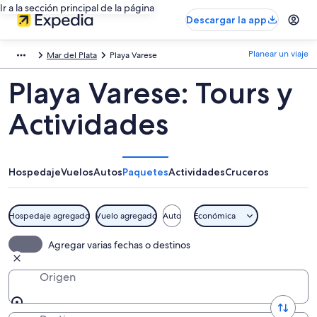
Ir a la sección principal de la página
Descargar la app
Planear un viaje
Mar del Plata
Playa Varese
Playa Varese: Tours y
Actividades
Hospedaje
Vuelos
Autos
Paquetes
Actividades
Cruceros
Hospedaje agregado
Vuelo agregado
Auto
Económica
Agregar varias fechas o destinos
Origen