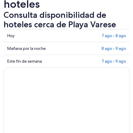
hoteles
Consulta disponibilidad de
hoteles cerca de Playa Varese
Consultar
Hoy
7 ago - 8 ago
los
precios
Consultar
Mañana por la noche
8 ago - 9 ago
cerca
precios
de
cerca
Consultar
Este fin de semana
7 ago - 9 ago
Playa
de
precios
Varese
Playa
cerca
para
Varese
de
hoy,
para
Playa
7
mañana
Varese
ago
por
para
-
la
este
8
noche,
fin
ago
8
de
ago
semana,
-
7