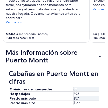
"Todo perfecto. A pesar de hacer el chelín súper
"Excelente
tarde, nos ayudaron en todo momento para
poco cordi
estacionar y el personal estuvo siempre atento a
Ver meno
nuestra llegada. Obviamente avisamos antes para
coordinar."
Ver menos
MAGALY
(se hospedó 1 noches)
Sergio
(se
Publicada hace 2 días
Publicada h
Más información sobre
Puerto Montt
Cabañas en Puerto Montt en
cifras
Opiniones de huéspedes
85
Hospedajes
395
Precio más bajo
$57
Precio más alto
$167