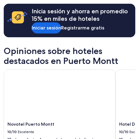
disponibilidad
están
Inicia sesión y ahorra en promedio
sujetos
15% en miles de hoteles
a
cambios.
Iniciar sesión
Registrarme gratis
Aplican
términos
adicionales.
Opiniones sobre hoteles
destacados en Puerto Montt
Novotel Puerto Montt
Hotel Die
Novotel Puerto Montt
Hotel Di
10/10
Excelente
10/10
Excel