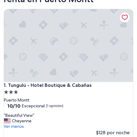
Tungulú - Hotel Boutique & Cabañas
Tungulú - Hotel Boutique & Cabañas
1. Tungulú - Hotel Boutique & Cabañas
Propiedad
de
Puerto Montt
3.0
10.0
10/10
Excepcional
(1 opinión)
de
estrellas
“
“Beautiful View”
10,
B
Cheyenne
Excepcional,
e
Ver menos
(1
a
$128 por noche
opinión)
u