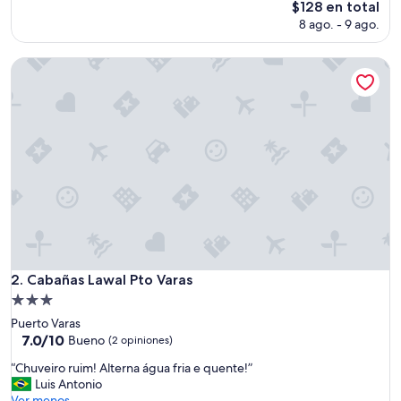
El
$128 en total
t
precio
8 ago. - 9 ago.
i
actual
f
es
u
Cabañas Lawal Pto Varas
de
l
$128
V
i
e
w
”
Cabañas Lawal Pto Varas
2. Cabañas Lawal Pto Varas
Propiedad
de
Puerto Varas
3.0
7.0
7.0/10
Bueno
(2 opiniones)
de
estrellas
“
“Chuveiro ruim! Alterna água fria e quente!”
10,
C
Luis Antonio
Bueno,
h
Ver menos