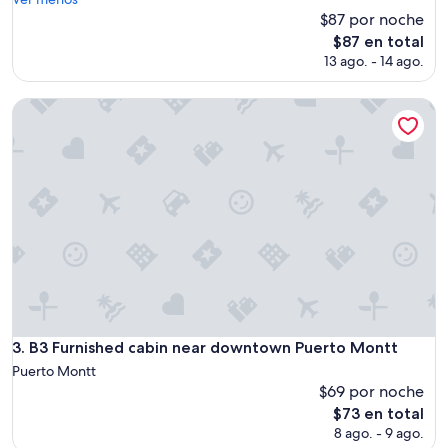
(2
u
$87 por noche
opiniones)
v
El
$87 en total
e
precio
13 ago. - 14 ago.
i
actual
r
es
o
B3 Furnished cabin near downtown Puerto Montt
de
r
$87
u
i
m
!
A
l
t
e
r
n
a
á
B3 Furnished cabin near downtown Puerto Montt
3. B3 Furnished cabin near downtown Puerto Montt
g
Puerto Montt
u
$69 por noche
a
El
f
$73 en total
precio
r
8 ago. - 9 ago.
actual