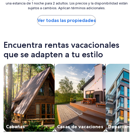
una estancia de 1 noche para 2 adultos. Los precios y la disponibilidad están
más
sujetos a cambios. Aplican términos adicionales.
bajo
por
noche
Ver todas las propiedades
encontrado
en
las
últimas
Encuentra rentas vacacionales
24
horas,
que se adapten a tu estilo
con
base
Buscar cabañas
Buscar casas de vacaciones
Buscar depa
en
una
estancia
de
1
noche
para
2
adultos.
Los
precios
Cabañas
Casas de vacaciones
Departame
y
la