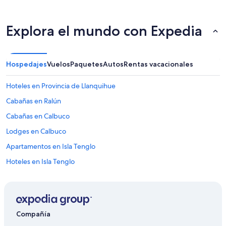
Explora el mundo con Expedia
Hospedajes
Vuelos
Paquetes
Autos
Rentas vacacionales
Hoteles en Provincia de Llanquihue
Cabañas en Ralún
Cabañas en Calbuco
Lodges en Calbuco
Apartamentos en Isla Tenglo
Hoteles en Isla Tenglo
Cabañas en Puerto Octay
Casas de huéspedes en Puerto Octay
Hoteles cerca de Plaza de Armas
Compañía
Hoteles cerca de Estadio Regional de Chinquihue