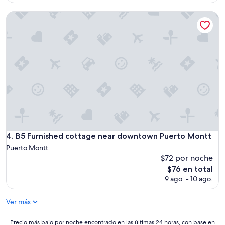
i
es
a
B5 Furnished cottage near downtown Puerto Montt
de
e
$73
q
u
e
n
t
e
!
”
B5 Furnished cottage near downtown Puerto Montt
4. B5 Furnished cottage near downtown Puerto Montt
Puerto Montt
$72 por noche
El
$76 en total
precio
9 ago. - 10 ago.
actual
es
Ver más
de
$76
Precio
Precio más bajo por noche encontrado en las últimas 24 horas, con base en