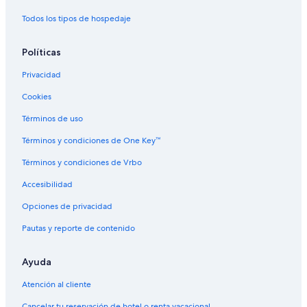
Cabañas en Chinquio
Todos los tipos de hospedaje
Hoteles en Chinquio
Políticas
Hoteles cerca de Playa Pelluco
Privacidad
Apart-Hoteles en Maullín
Cookies
Cabañas en Maullín
Casas de huéspedes en Maullín
Términos de uso
Cabañas en Las Gualas
Términos y condiciones de One Key™
Hoteles cerca de Tepual
Términos y condiciones de Vrbo
Cabañas en Chamiza
Accesibilidad
Apartamentos en Chamiza
Opciones de privacidad
Hoteles en Chamiza
Pautas y reporte de contenido
B&B en Cochamó
Ayuda
Cabañas en Cochamó
Hostales en Cochamó
Atención al cliente
Cancelar tu reservación de hotel o renta vacacional