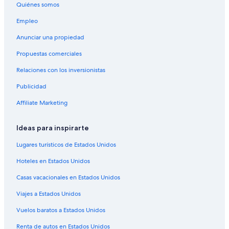
Quiénes somos
Hoteles cerca de Monumento natural Lahuen Nadi
Empleo
Cabañas en Puerto Klocker
Anunciar una propiedad
Lodges en Llanquihue
Propuestas comerciales
B&B en Frutillar
Relaciones con los inversionistas
Cabañas en Frutillar
Publicidad
Apartamentos en Frutillar
Hostales en Frutillar
Affiliate Marketing
Lodges en Frutillar
Ideas para inspirarte
Cabañas en Puerto Varas
Lugares turísticos de Estados Unidos
Apartamentos en Puerto Varas
Hoteles en Estados Unidos
Hostales en Puerto Varas
Casas vacacionales en Estados Unidos
Lodges en Puerto Varas
Viajes a Estados Unidos
Hoteles cerca de Mall Paseo Costanera
Cabañas en Ensenada
Vuelos baratos a Estados Unidos
Lodges en Ensenada
Renta de autos en Estados Unidos