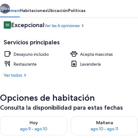
erior
Siguiente
6+
Resumen
Habitaciones
Ubicación
Políticas
Opiniones
Excepcional
10
Ver las 6 opiniones
10 de 10,
Servicios principales
Desayuno incluido
Acepta mascotas
Restaurante
Lavandería
Ver todos
Suite superior, balcón, vista al lago | T
Opciones de habitación
Consulta la disponibilidad para estas fechas
Consulta la disponibilidad para hoy ago 9 - ago 10
Consulta la disponibilidad par
Hoy
Mañana
ago 9 - ago 10
ago 10 - ago 11