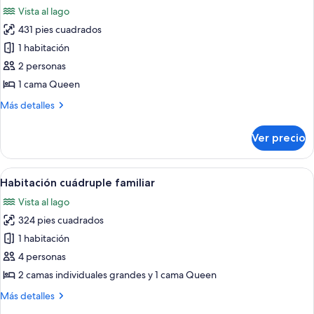
todas
al
Vista al lago
lago
las
431 pies cuadrados
fotos
de
1 habitación
Habitación
2 personas
doble
1 cama Queen
superior,
Más
Más detalles
vista
detalles
al
sobre
Ver precio
Habitación
lago
doble
superior,
Abrir
Una sala de estar con un sofá, una me
1
vista
Habitación cuádruple familiar
todas
al
Vista al lago
lago
las
324 pies cuadrados
fotos
de
1 habitación
Habitación
4 personas
cuádruple
2 camas individuales grandes y 1 cama Queen
familiar
Más
Más detalles
detalles