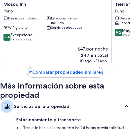
Mosoq
Tierra
Mosoq Inn
Tierra
Inn
Viva
Puno
Puno
Puno
Puno
Desayuno incluido
Estacionamiento
Desayu
Plaza
incluido
Servic
Puno
Wifi gratuito
Servicios ejecutivos
9.2
Mag
9.2
9.4
Excepcional
de
769 
9.4
de
48 opiniones
10,
10,
Magnífi
$47 por noche
Excepcional,
769
El
$47 en total
48
opinion
precio
opiniones
10 ago. - 11 ago.
actual
es
Comparar propiedades similares
de
$47
Más información sobre esta
propiedad
Servicios de la propiedad
Estacionamiento y transporte
Traslado hacia el aeropuerto las 24 horas previa solicitud