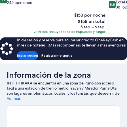
8.8
Excel
de
245 opiniones
8.8
de
381 op
10,
10,
Magnífico,
$158 por noche
Excelente
245
El
$158 en total
381
opiniones
precio
5 sep. - 6 sep.
opiniones
actual
El total incluye todos los impuestos y cargos
es
Inicia sesión y reserva para acumular crédito OneKeyCash en
de
miles de hoteles. ¡Más recompensas te llevan a más aventuras!
$158
Iniciar sesión
Registrarme gratis
Información de la zona
INTI TITIKAKA se encuentra en una zona de Puno con acceso
fácil a una estación de tren o metro. Yavarí y Mirador Puma Uta
son lugares emblemáticos locales, y los turistas que deseen ir de
compras pueden visitar Mercado Bellavista y Mercado central
Ver más
de Puno. ¿Quieres asistir a un evento o partido mientras estás en
la ciudad? Consulta el calendario de Estadio Enrique Torres
Belón o Estadio Yanamayo. Encontrarás muchas opciones para
disfrutar del agua con actividades como pesca.
Visita nuestra
guía de Puno