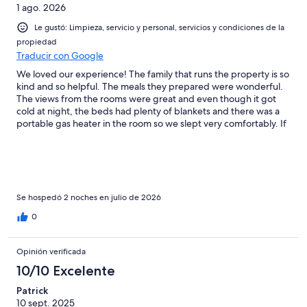
1 ago. 2026
Le gustó: Limpieza, servicio y personal, servicios y condiciones de la
propiedad
Traducir con Google
We loved our experience! The family that runs the property is so
kind and so helpful. The meals they prepared were wonderful.
The views from the rooms were great and even though it got
cold at night, the beds had plenty of blankets and there was a
portable gas heater in the room so we slept very comfortably. If
you want a true Lake Titikaka experience, I highly recommend
this resort/lodging experience.
Se hospedó 2 noches en julio de 2026
0
Opinión verificada
10/10 Excelente
Patrick
10 sept. 2025