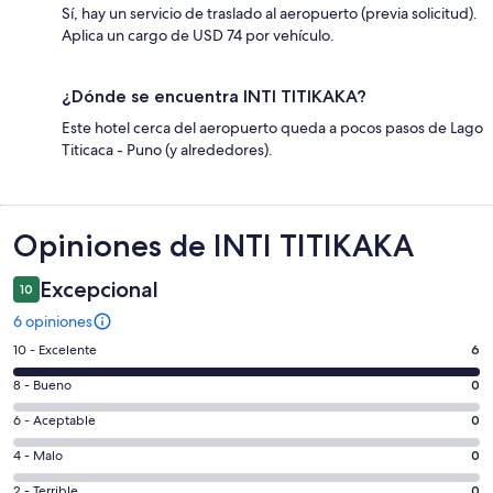
Sí, hay un servicio de traslado al aeropuerto (previa solicitud).
Aplica un cargo de USD 74 por vehículo.
¿Dónde se encuentra INTI TITIKAKA?
Este hotel cerca del aeropuerto queda a pocos pasos de Lago
Titicaca - Puno (y alrededores).
Opiniones
Opiniones de INTI TITIKAKA
Excepcional
10
6 opiniones
Puntuación
10 - Excelente
6
de
Puntuación
8 - Bueno
0
10,
de
es
Puntuación
6 - Aceptable
0
8,
decir,
de
es
Puntuación
4 - Malo
0
Excelente.
6,
decir,
de
Basada
es
Puntuación
2 - Terrible
0