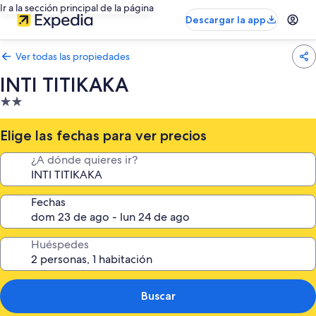
Ir a la sección principal de la página
Descargar la app
Ver todas las propiedades
INTI TITIKAKA
Propiedad
de
2.0
Elige las fechas para ver precios
estrellas
¿A dónde quieres ir?
Fechas
Huéspedes
Buscar