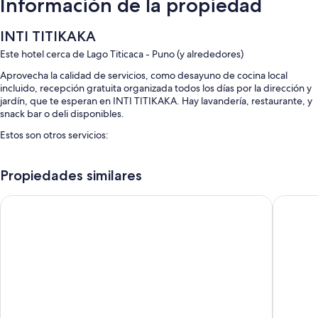
Información de la propiedad
INTI TITIKAKA
Este hotel cerca de Lago Titicaca - Puno (y alrededores)
Aprovecha la calidad de servicios, como desayuno de cocina local
incluido, recepción gratuita organizada todos los días por la dirección y
jardín, que te esperan en INTI TITIKAKA. Hay lavandería, restaurante, y
snack bar o deli disponibles.
Estos son otros servicios:
Traslado al aeropuerto (con cargo), café o té en el lobby y no se permite
fumar en la propiedad
Propiedades similares
Características de la habitación
Mosoq Inn
Tierra Vi
Todas las habitaciones de INTI TITIKAKA ofrecen amenidades, como
agua embotellada gratis.
Otros de los servicios que también encontrarás en las habitaciones
incluyen:
Patios privados y servicio de limpieza