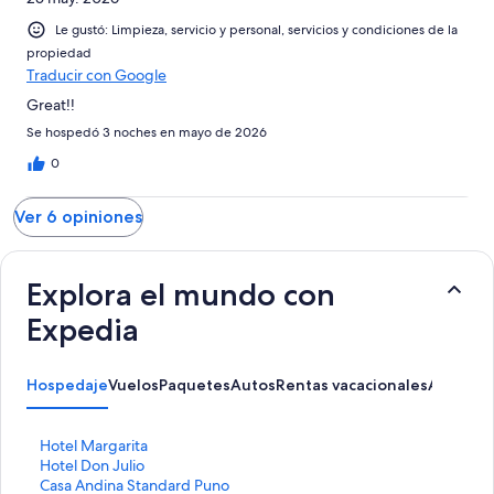
Le gustó: Limpieza, servicio y personal, servicios y condiciones de la
propiedad
Traducir con Google
Great!!
Se hospedó 3 noches en mayo de 2026
0
Ver 6 opiniones
Explora el mundo con
Expedia
Hospedaje
Vuelos
Paquetes
Autos
Rentas vacacionales
Activida
E
Hotel Margarita
n
E
Hotel Don Julio
l
n
E
Casa Andina Standard Puno