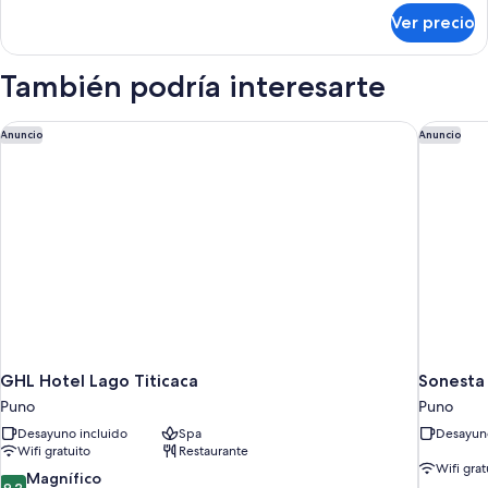
sobre
Ver precio
Habitación
cuádruple
familiar
También podría interesarte
GHL Hotel Lago Titicaca
Sonesta 
Anuncio
Anuncio
GHL Hotel Lago Titicaca
Sonesta 
Puno
Puno
Desayuno incluido
Spa
Desayuno
Wifi gratuito
Restaurante
Wifi grat
9.2
Magnífico
9.2