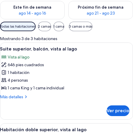
Consulta la disponibilidad para este fin de semana ago 14 - ag
Consulta la disponibilidad pa
Este fin de semana
Próximo fin de semana
ago 14 - ago 16
ago 21 - ago 23
Filtros
Todas las habitaciones
2 camas
1 cama
3 camas o más
disponibles
para
Mostrando 3 de 3 habitaciones
las
Abrir
Varias construcciones con techo de paj
2
Suite superior, balcón, vista al lago
habitaciones
todas
Vista al lago
las
646 pies cuadrados
fotos
de
1 habitación
Suite
4 personas
superior,
1 cama King y 1 cama individual
balcón,
Más
Más detalles
vista
detalles
al
sobre
Ver precio
Suite
lago
superior,
balcón,
Abrir
Habitación doble superior, vista al la
2
vista
Habitación doble superior, vista al lago