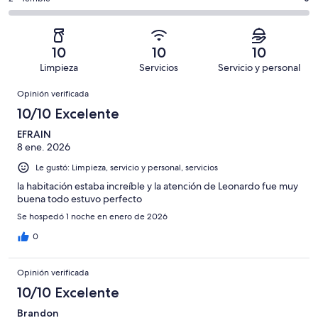
Bueno.
4,
en
decir,
de
Basada
es
6
Aceptable.
2,
en
decir,
de
Basada
es
0
Malo.
10
10
10
6
en
decir,
de
Basada
Limpieza
Servicios
Servicio y personal
opiniones
0
Terrible.
6
en
Opiniones
de
Basada
opiniones
Opinión verificada
0
6
en
de
10/10 Excelente
opiniones
0
6
de
EFRAIN
opiniones
8 ene. 2026
6
opiniones
Le gustó: Limpieza, servicio y personal, servicios
la habitación estaba increíble y la atención de Leonardo fue muy
buena todo estuvo perfecto
Se hospedó 1 noche en enero de 2026
0
Opinión verificada
10/10 Excelente
Brandon