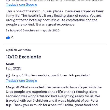
Traducir con Google
This is one of the most unusual places I have ever stayed or been
in my life. The hotel is built on a floating stack of reeds. You are
brought to the hotel by boat. It is quite comfortable and the
people are so kind. It was a great experience
Se hospedó 3 noches en mayo de 2025
0
Opinión verificada
10/10 Excelente
Sean
1 jul. 2025
Le gustó: Limpieza, servicios, condiciones de la propiedad
Traducir con Google
Magical! What a wonderful experience to have stayed with the
Uros people and experience their life on their floating island.
Leonardo was wonderful and had everything ready for us. We
traveled with our 3 children and it was a highight of our Peru
trip. Thank you so much for a beautiful rokm, great food and
excellent company. Kathleen, Sean and the triplets