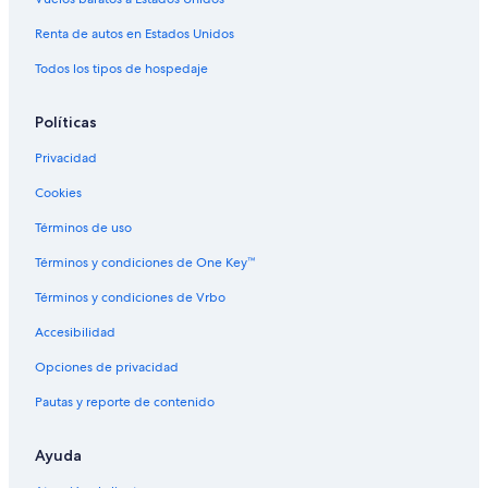
L
a
u
o
n
o
t
P
S
a
z
m
s
t
i
u
A
Renta de autos en Estados Unidos
k
a
P
P
e
c
n
Y
Todos los tipos de hospedaje
e
u
e
l
a
o
A
T
n
r
P
c
i
o
ú
u
a
Políticas
t
n
P
i
o
e
Privacidad
c
r
a
u
Cookies
c
Términos de uso
a
-
Términos y condiciones de One Key™
P
u
Términos y condiciones de Vrbo
n
o
Accesibilidad
Opciones de privacidad
Pautas y reporte de contenido
Ayuda