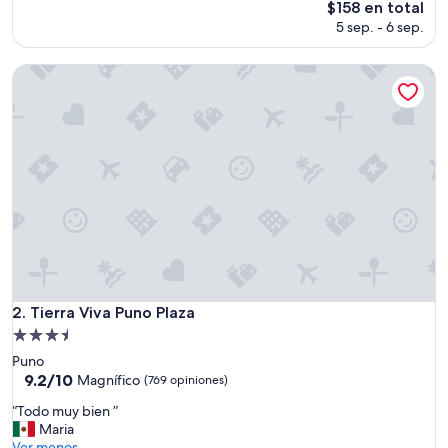
El
$158 en total
s
precio
5 sep. - 6 sep.
u
actual
p
es
e
Tierra Viva Puno Plaza
de
r
$158
”
Tierra Viva Puno Plaza
2. Tierra Viva Puno Plaza
Propiedad
de
Puno
3.5
9.2
9.2/10
Magnífico
(769 opiniones)
de
estrellas
“
“Todo muy bien ”
10,
T
Maria
Magnífico,
o
Ver menos