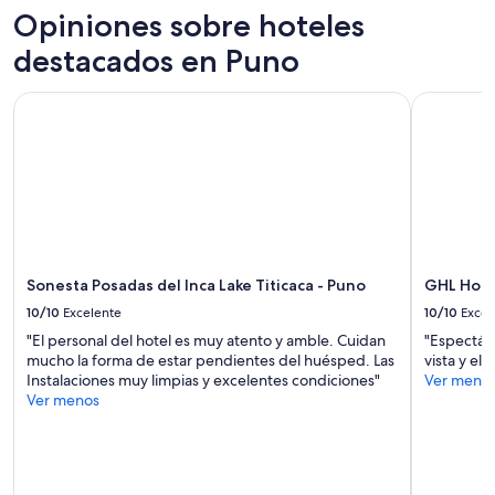
de
Opiniones sobre hoteles
1
noche
destacados en Puno
para
2
Sonesta Posadas del Inca Lake Titicaca - Puno
GHL Hotel 
adultos.
Los
precios
y
la
disponibilidad
están
sujetos
a
cambios.
Sonesta Posadas del Inca Lake Titicaca - Puno
GHL Hotel
Aplican
10/10
Excelente
10/10
Excel
términos
"El personal del hotel es muy atento y amble. Cuidan
"Espectácu
adicionales.
mucho la forma de estar pendientes del huésped. Las
vista y el s
Instalaciones muy limpias y excelentes condiciones"
Ver meno
Ver menos