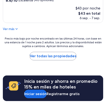
8.6/10
Excelente
(415 opiniones)
de
estrellas
$43 por noche
10,
Excelente,
El
$43 en total
(415
precio
6 sep. - 7 sep.
opiniones)
actual
es
Ver más
de
$43
Precio
Precio más bajo por noche encontrado en las últimas 24 horas, con base en
una estancia de 1 noche para 2 adultos. Los precios y la disponibilidad están
más
sujetos a cambios. Aplican términos adicionales.
bajo
por
noche
Ver todas las propiedades
encontrado
en
las
últimas
24
Inicia sesión y ahorra en promedio
horas,
con
15% en miles de hoteles
base
Iniciar sesión
Registrarme gratis
en
una
estancia