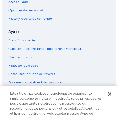
Hoteles en Capachica
Accesibilidad
Hoteles en Chucuito
Opciones de privacidad
Hoteles en Luquina Chico
Pautas y reporte de contenido
Hoteles 3 estrellas en Islas flotantes de los Uros
Ayuda
Hoteles 4 estrellas en Islas flotantes de los Uros
B&B en Islas flotantes de los Uros
Atención al cliente
Cabañas en Islas flotantes de los Uros
Cancelar tu reservación de hotel o renta vacacional
Casas de campo en Islas flotantes de los Uros
Cancelar tu vuelo
Casas de huéspedes en Islas flotantes de los Uros
Plazos de reembolso
Casas flotantes en Islas flotantes de los Uros
Cómo usar un cupón de Expedia
Casas rurales en Islas flotantes de los Uros
Documentos de viajes internacionales
Resorts en Islas flotantes de los Uros
Este sitio utiliza cookies y tecnologías de seguimiento
© 2026 Expedia, Inc., una empresa de Expedia Group. Todos los
Hostales en Islas flotantes de los Uros
derechos reservados. Expedia y el logo de Expedia son marcas
similares. Como se indica en nuestro Aviso de privacidad, es
registradas o marcas comerciales de Expedia, Inc. CST# 2029030-50.
Hoteles para ir de compras en Islas flotantes de los Uros
posible que tanto nosotros como nuestros socios
recopilemos datos personales y otros detalles. Al continuar
Hoteles de lujo en Islas flotantes de los Uros
utilizando nuestro sitio web, aceptas nuestro Aviso de