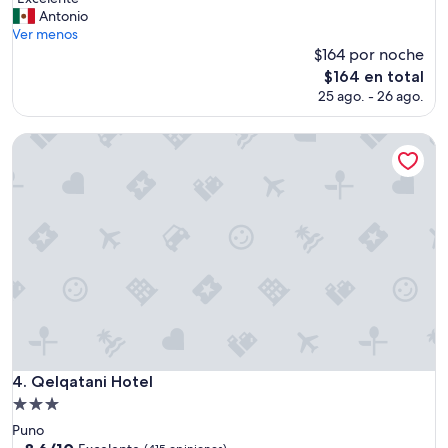
10,
E
Antonio
Excelente,
x
Ver menos
(381
c
$164 por noche
opiniones)
e
El
$164 en total
l
precio
25 ago. - 26 ago.
e
actual
n
es
t
Qelqatani Hotel
de
e
$164
”
Qelqatani Hotel
4. Qelqatani Hotel
Propiedad
de
Puno
3.0
8.6