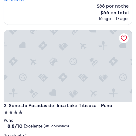
(769
d
$66 por noche
opiniones)
o
El
$66 en total
m
precio
16 ago. - 17 ago.
u
actual
y
es
b
Sonesta Posadas del Inca Lake Titicaca - Puno
de
i
$66
e
n
”
Sonesta Posadas del Inca Lake Titicaca - Puno
3. Sonesta Posadas del Inca Lake Titicaca - Puno
Propiedad
de
Puno
4.0
8.8
8.8/10
Excelente
(381 opiniones)
de
estrellas
“
“Excelente ”