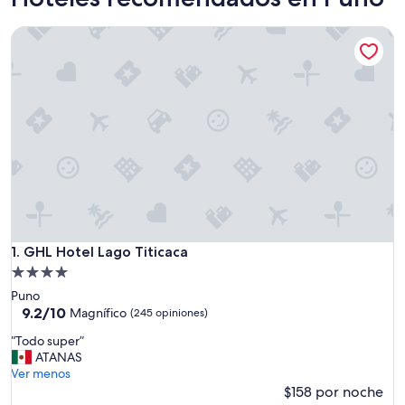
GHL Hotel Lago Titicaca
GHL Hotel Lago Titicaca
1. GHL Hotel Lago Titicaca
Propiedad
de
Puno
4.0
9.2
9.2/10
Magnífico
(245 opiniones)
de
estrellas
“
“Todo super”
10,
T
ATANAS
Magnífico,
o
Ver menos
(245
d
$158 por noche
opiniones)
o