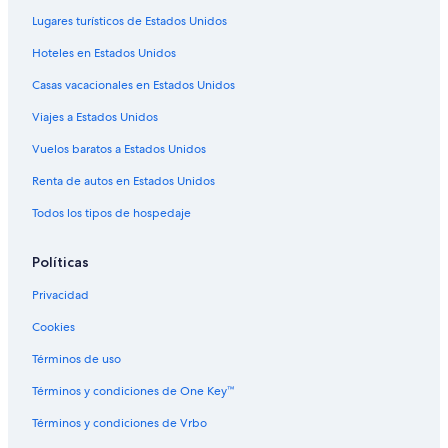
Casas de huéspedes en Ácora
Lugares turísticos de Estados Unidos
Hoteles en Ácora
Hoteles en Estados Unidos
Hoteles cerca de Arco Deustua
Casas vacacionales en Estados Unidos
Hoteles cerca de Universidad Nacional del Altiplano
Viajes a Estados Unidos
Hoteles cerca de Plaza de Armas de Chucuito
Hoteles cerca de Mirador Puma Uta
Vuelos baratos a Estados Unidos
Hoteles cerca de Casa del Corregidor
Renta de autos en Estados Unidos
Hoteles en Paucarcolla
Todos los tipos de hospedaje
B&B en Isla Amantaní
Políticas
Casas de huéspedes en Isla Amantaní
Privacidad
Lodges en Isla Amantaní
Cookies
Hoteles cerca de Plaza de Armas de Puno
Casas flotantes en Juliaca
Términos de uso
Hoteles cerca de Parque Pino
Términos y condiciones de One Key™
Hoteles en Caracoto
Términos y condiciones de Vrbo