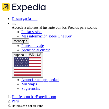
Descargar la app
Accede a ahorros al instante con los Precios para socios
Iniciar sesión
Más información sobre One Key
Mensajes
Planea tu viaje
Atención al cliente
español · USD · US
Anunciar una propiedad
Mis viajes
Sugerencias
Hoteles con bar
Expedia.com
Perú
Hoteles con bar en Puno