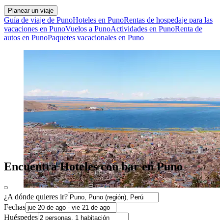
Planear un viaje
Guía de viaje de Puno
Hoteles en Puno
Rentas de hospedaje para las
vacaciones en Puno
Vuelos a Puno
Actividades en Puno
Renta de
autos en Puno
Paquetes vacacionales en Puno
Encuentra Hoteles con bar en Puno
¿A dónde quieres ir?
Fechas
Huéspedes