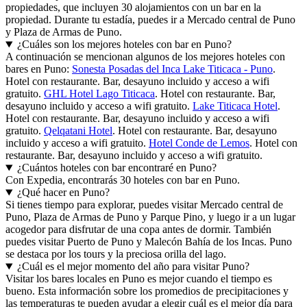
propiedades, que incluyen 30 alojamientos con un bar en la
propiedad. Durante tu estadía, puedes ir a Mercado central de Puno
y Plaza de Armas de Puno.
¿Cuáles son los mejores hoteles con bar en Puno?
A continuación se mencionan algunos de los mejores hoteles con
bares en Puno:
Sonesta Posadas del Inca Lake Titicaca - Puno
.
Hotel con restaurante. Bar, desayuno incluido y acceso a wifi
gratuito.
GHL Hotel Lago Titicaca
. Hotel con restaurante. Bar,
desayuno incluido y acceso a wifi gratuito.
Lake Titicaca Hotel
.
Hotel con restaurante. Bar, desayuno incluido y acceso a wifi
gratuito.
Qelqatani Hotel
. Hotel con restaurante. Bar, desayuno
incluido y acceso a wifi gratuito.
Hotel Conde de Lemos
. Hotel con
restaurante. Bar, desayuno incluido y acceso a wifi gratuito.
¿Cuántos hoteles con bar encontraré en Puno?
Con Expedia, encontrarás 30 hoteles con bar en Puno.
¿Qué hacer en Puno?
Si tienes tiempo para explorar, puedes visitar Mercado central de
Puno, Plaza de Armas de Puno y Parque Pino, y luego ir a un lugar
acogedor para disfrutar de una copa antes de dormir. También
puedes visitar Puerto de Puno y Malecón Bahía de los Incas. Puno
se destaca por los tours y la preciosa orilla del lago.
¿Cuál es el mejor momento del año para visitar Puno?
Visitar los bares locales en Puno es mejor cuando el tiempo es
bueno. Esta información sobre los promedios de precipitaciones y
las temperaturas te pueden ayudar a elegir cuál es el mejor día para