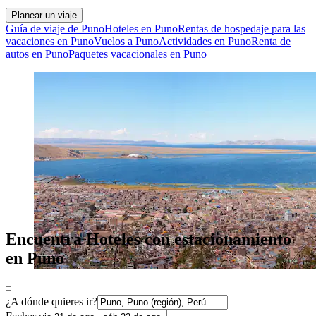
Planear un viaje
Guía de viaje de Puno
Hoteles en Puno
Rentas de hospedaje para las
vacaciones en Puno
Vuelos a Puno
Actividades en Puno
Renta de
autos en Puno
Paquetes vacacionales en Puno
Encuentra Hoteles con estacionamiento
en Puno
¿A dónde quieres ir?