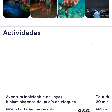
Actividades
Tours y
Cultura e
Tours
acuáticas
excursiones de
historia
acuáticos y
Actividades
un día
cruceros
Aventura inolvidable en kayak bioluminiscente de un día en
Tour de sn
Aventura inolvidable en kayak
Tour de 
bioluminiscente de un día en Vieques
30 minut
$65
80%
de los clientes lo recomiendan
88%
de los