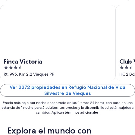
10
noche,
próximo
ago
10
fin
Finca Victoria
Club Vie
ago
de
-
semana,
11
14
ago
ago
-
16
ago
Finca Victoria
Club 
3.5
2.5
LGBT 
out
out
Rt. 995, Km 2.2 Vieques PR
HC 2 Bo
of
of
5
5
Ver 2272 propiedades en Refugio Nacional de Vida
Silvestre de Vieques
Precio más bajo por noche encontrado en las últimas 24 horas, con base en una
estancia de 1 noche para 2 adultos. Los precios y la disponibilidad están sujetos a
cambios. Aplican términos adicionales.
Explora el mundo con