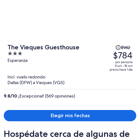
El
The Vieques Guesthouse
$942
precio
$784
3
era
out
Esperanza
por persona
de
of
11 oct - 18 oct
precio hace 1 día
$942
5
Incl. vuelo redondo
y
Dallas (DFW) a Vieques (VQS)
ahora
es
9.8
/
10
¡Excepcional! (569 opiniones)
de
$784
por
Elegir mis fechas
persona
Hospédate cerca de algunas de