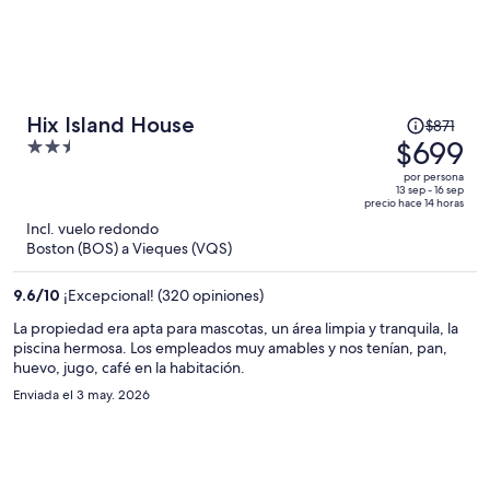
El
Hix Island House
$871
precio
$699
2.5
era
out
por persona
de
of
13 sep - 16 sep
precio hace 14 horas
$871
5
Incl. vuelo redondo
y
Boston (BOS) a Vieques (VQS)
ahora
es
9.6
/
10
¡Excepcional! (320 opiniones)
de
$699
La propiedad era apta para mascotas, un área limpia y tranquila, la
piscina hermosa. Los empleados muy amables y nos tenían, pan,
por
huevo, jugo, café en la habitación.
persona
Enviada el 3 may. 2026