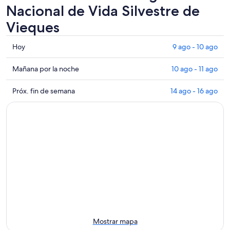
Nacional de Vida Silvestre de
Vieques
Consultar
Hoy
9 ago - 10 ago
los
precios
Consultar
Mañana por la noche
10 ago - 11 ago
cerca
precios
de
cerca
Consultar
Próx. fin de semana
14 ago - 16 ago
Refugio
de
precios
Nacional
Refugio
cerca
de
Nacional
de
Vida
de
Refugio
Silvestre
Vida
Nacional
de
Silvestre
de
Vieques
de
Vida
para
Vieques
Silvestre
hoy,
para
de
9
mañana
Vieques
ago
por
para
-
la
el
Mostrar mapa