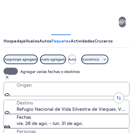
de
Refugio
1
Nacional
de
Vida
Hospedaje
Vuelos
Autos
Paquetes
Actividades
Cruceros
Silvestre
de
Hospedaje agregado
Vuelo agregado
Auto
Económica
Vieques
Paisaje costero con playa, olas y un at
Agregar varias fechas o destinos
Origen
Destino
Refugio Nacional de Vida Silvestre de Vieques, Vieque
Fechas
vie. 28 de ago. - lun. 31 de ago.
Personas