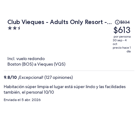
El
Club Vieques - Adults Only Resort -
$834
precio
$613
2.5
LGBT Friendly
era
out
por persona
de
of
30 sep - 4
oct
$834
5
precio hace 1
día
y
Incl. vuelo redondo
ahora
Boston (BOS) a Vieques (VQS)
es
de
9.8
/
10
¡Excepcional! (127 opiniones)
$613
por
Habitación súper limpia el lugar está súper lindo y las facilidades
persona
también, el personal 10/10
Enviada el 5 abr. 2026