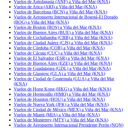
Vuelos de Antofagasta (ANF) a Viña del Mar (KNA)
Vuelos de Arica (ARI) a Viña del Mar (KNA)
Vuelos de Barcelona (BCN) a Viña del Mar (KNA)
Vuelos de Aeropuerto Internacional de Bogotá-El Dorado
(BOG) a Viña del Mar (KNA)
Vuelos de Boston (BOS) a Viña del Mar (KNA)
Vuelos de Buenos Aires (BUE) a Viña del Mar (KNA)
Vuelos de Cochabamba (CBB) a Viña del Mar (KNA)
Vuelos de Ciudad Juárez (CJS) a Viña del Mar (KNA)
Vuelos de Córdoba (COR) a Viña del Mar (KNA)
Vuelos de Cúcuta (CUC) a Viña del Mar (KNA)
Vuelos de El Salvador (ESR) a Viña del Mar (KNA)
Vuelos de Buenos Aires (EZE) a Viña del Mar (KNA)
Vuelos de Guadalajara (GDL) a Viña del Mar (KNA)
Vuelos de Glasgow (GLA) a Viña del Mar (KNA)
Vuelos de Ciudad de Guatemala (GUA) a Viña del Mar
(KNA)
Vuelos de Hong Kong (HKG) a Viña del Mar (KNA)
Vuelos de Hermosillo (HMO) a Viña del Mar (KNA)
Vuelos de Houston (HOU) a Viña del Mar (KNA)
Vuelos de Nueva York (JFK) a Viña del Mar (KNA)
Vuelos de Ciudad de México (MEX) a Viña del Mar (KNA)
Vuelos de Miami (MIA) a Viña del Mar (KNA)
Vuelos de Monterrey (MTY) a Viña del Mar (KNA)
Vuelos de Aeropuerto Internacional Presidente Perón (NQN)