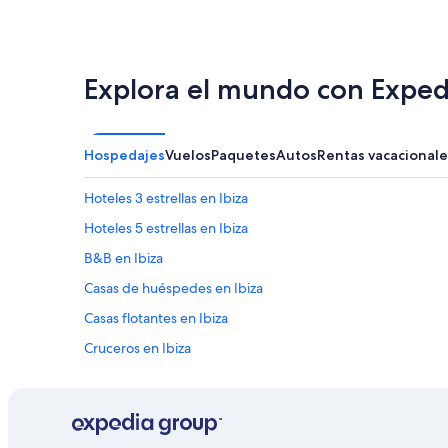
Explora el mundo con Exped
Hospedajes
Vuelos
Paquetes
Autos
Rentas vacacionale
Hoteles 3 estrellas en Ibiza
Hoteles 5 estrellas en Ibiza
B&B en Ibiza
Casas de huéspedes en Ibiza
Casas flotantes en Ibiza
Cruceros en Ibiza
Hostales en Ibiza
Hoteles Cápsula en Ibiza
Hoteles con concierge en Ibiza