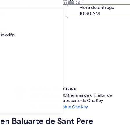
autos en Baluarte de Sant Pere
Devolución (igual a la e
a de devolución
Hora de entrega
go
ayor.
irección
Accede a beneficios
Ahorra desde un 10% en más de un millón de
rentas de auto si eres parte de One Key.
Ver información sobre One Key
 en Baluarte de Sant Pere