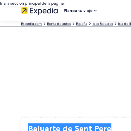
Ir a la sección principal de la página
Planea tu viaje
Expedia.com
Renta de autos
España
Islas Baleares
Isla de I
Renta de autos en Balu
Entrega
Entrega
Baluarte de Sant Pere