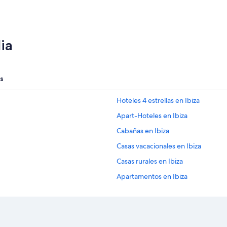
ia
s
Hoteles 4 estrellas en Ibiza
Apart-Hoteles en Ibiza
Cabañas en Ibiza
Casas vacacionales en Ibiza
Casas rurales en Ibiza
Apartamentos en Ibiza
Hoteles de Bahia Principe en Ibiza
Hoteles de Catalonia en Ibiza
Hoteles de Four Seasons en Ibiza