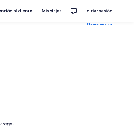
nción al cliente
Mis viajes
Iniciar sesión
Planear un viaje
ntrega)