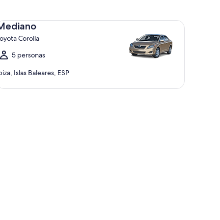
diano Toyota Corolla
Mediano
oyota Corolla
5 personas
biza, Islas Baleares, ESP