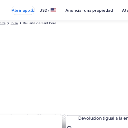
•
Abrir app
USD
Anunciar una propiedad
Ate
biza
Ibiza
Baluarte de Sant Pere
arte de Sant Pere
Devolución (igual a la e