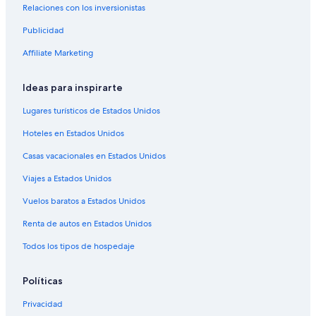
Relaciones con los inversionistas
Resorts en Mato Grosso del Sur
Publicidad
Hoteles haciendas en Mato Grosso del Sur
Hostales en Mato Grosso del Sur
Affiliate Marketing
Hoteles en Vila Saraiva
Ideas para inspirarte
Apartamentos en Campo Grande
Lugares turísticos de Estados Unidos
Hostales en Campo Grande
Hoteles en Estados Unidos
Hoteles con spa en Campo Grande
Casas vacacionales en Estados Unidos
Hoteles de lujo en Campo Grande
Viajes a Estados Unidos
Hoteles en la playa en Campo Grande
Hoteles cerca del lago en Campo Grande
Vuelos baratos a Estados Unidos
Hoteles con estacionamiento en Campo Grande
Renta de autos en Estados Unidos
Hoteles que aceptan mascotas en Campo Grande
Todos los tipos de hospedaje
Hoteles en Campo Grande
Políticas
Hoteles en Carandá Bosque
Privacidad
Hoteles en Nova Lima