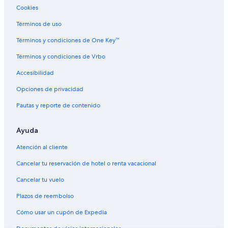
Cookies
Hoteles en José Abrão
Hoteles en Nova São Bento
Términos de uso
Hoteles en Taquarussú
Términos y condiciones de One Key™
Hoteles cerca de A. Internacional de Campo Grande
Términos y condiciones de Vrbo
Hoteles en Vila Oriente
Accesibilidad
Hoteles en Mata do Jacinto
Opciones de privacidad
Hoteles en Monte Líbano
Pautas y reporte de contenido
Hoteles en Chácara Cachoeira
Ayuda
Hoteles en Guanandi
Atención al cliente
Cancelar tu reservación de hotel o renta vacacional
Cancelar tu vuelo
Plazos de reembolso
Cómo usar un cupón de Expedia