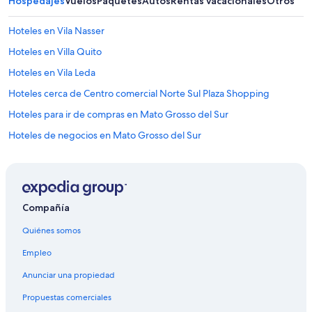
Hospedajes
Vuelos
Paquetes
Autos
Rentas vacacionales
Otros
Hoteles en Vila Nasser
Hoteles en Villa Quito
Hoteles en Vila Leda
Hoteles cerca de Centro comercial Norte Sul Plaza Shopping
Hoteles para ir de compras en Mato Grosso del Sur
Hoteles de negocios en Mato Grosso del Sur
Hoteles en la playa en Mato Grosso del Sur
Hoteles baratos en Mato Grosso del Sur
Hoteles con bar en Mato Grosso del Sur
Compañía
Hoteles con gimnasio en Mato Grosso del Sur
Quiénes somos
Hoteles con restaurante en Mato Grosso del Sur
Empleo
Hoteles con sauna en Mato Grosso del Sur
Anunciar una propiedad
Hoteles con traslado del/al aeropuerto en Mato Grosso del Sur
Propuestas comerciales
Hoteles en Mato Grosso del Sur