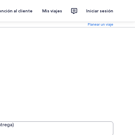
nción al cliente
Mis viajes
Iniciar sesión
Planear un viaje
ntrega)