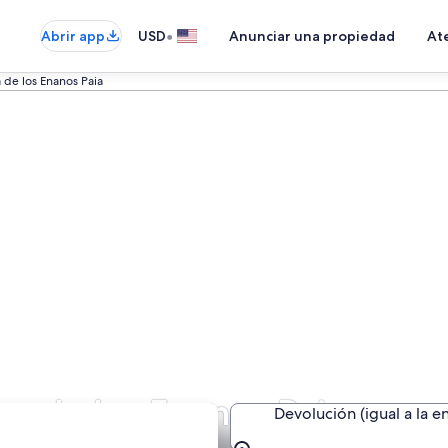
•
Abrir app
USD
Anunciar una propiedad
Ate
 de los Enanos Paia
va de los Enanos Paia
Devolución (igual a la e