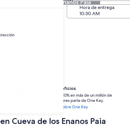
autos en Cueva de los Enanos Paia
Devolución (igual a la e
a de devolución
Hora de entrega
go
ayor.
irección
Accede a beneficios
Ahorra desde un 10% en más de un millón de
rentas de auto si eres parte de One Key.
Ver información sobre One Key
s en Cueva de los Enanos Paia