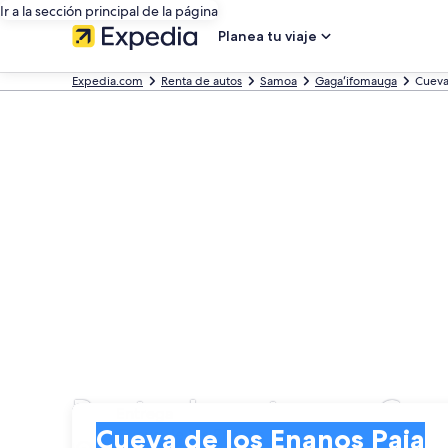
Ir a la sección principal de la página
Planea tu viaje
Expedia.com
Renta de autos
Samoa
Gagaʻifomauga
Cueva
Renta de autos en Cue
Entrega
Entrega
Cueva de los Enanos Paia