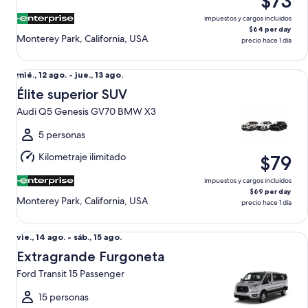
$73
13
ago.
impuestos y cargos incluidos
$64 per day
Monterey Park, California, USA
precio hace 1 día
Élite superior SUV Audi Q5 Genesis GV70 BMW X3
Del
mié., 12 ago. - jue., 13 ago.
mié.,
Élite superior SUV
12
Audi Q5 Genesis GV70 BMW X3
ago.
al
5 personas
jue.,
Kilometraje ilimitado
$79
13
ago.
impuestos y cargos incluidos
$69 per day
Monterey Park, California, USA
precio hace 1 día
Extragrande Furgoneta Ford Transit 15 Passenger
Del
vie., 14 ago. - sáb., 15 ago.
vie.,
Extragrande Furgoneta
14
Ford Transit 15 Passenger
ago.
al
15 personas