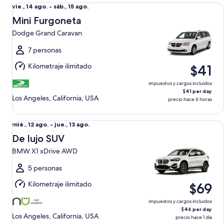
Mini Furgoneta Dodge Grand Caravan
Del
vie., 14 ago. - sáb., 15 ago.
vie.,
Mini Furgoneta
14
Dodge Grand Caravan
ago.
al
7 personas
sáb.,
Kilometraje ilimitado
$41
15
ago.
impuestos y cargos incluidos
$41 per day
Los Angeles, California, USA
precio hace 6 horas
De lujo SUV BMW X1 xDrive AWD
Del
mié., 12 ago. - jue., 13 ago.
mié.,
De lujo SUV
12
BMW X1 xDrive AWD
ago.
al
5 personas
jue.,
Kilometraje ilimitado
$69
13
ago.
impuestos y cargos incluidos
$46 per day
Los Angeles, California, USA
precio hace 1 día