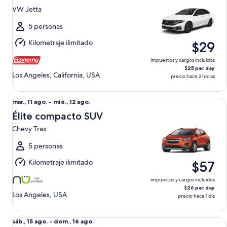
15
VW Jetta
ago.
al
5 personas
dom.,
Kilometraje ilimitado
$29
16
ago.
impuestos y cargos incluidos
$25 per day
Los Angeles, California, USA
precio hace 2 horas
Élite compacto SUV Chevy Trax
Del
mar., 11 ago. - mié., 12 ago.
mar.,
Élite compacto SUV
11
Chevy Trax
ago.
al
5 personas
mié.,
Kilometraje ilimitado
$57
12
ago.
impuestos y cargos incluidos
$26 per day
Los Angeles, USA
precio hace 1 día
Tamaño grande Toyota Camry
Del
sáb., 15 ago. - dom., 16 ago.