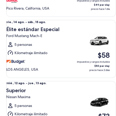
impuestos y cargos incluidos
$49 per day
Pico Rivera, California, USA
precio hace 1 día
Élite estándar Especial Ford Mustang Mach-E
Del
vie., 14 ago. - sáb., 15 ago.
vie.,
Élite estándar Especial
14
Ford Mustang Mach-E
ago.
al
5 personas
sáb.,
Kilometraje ilimitado
$58
15
ago.
impuestos y cargos incluidos
$50 per day
LOS ANGELES, USA
precio hace 2 días
Superior Nissan Maxima
Del
mié., 12 ago. - jue., 13 ago.
mié.,
Superior
12
Nissan Maxima
ago.
al
5 personas
jue.,
Kilometraje ilimitado