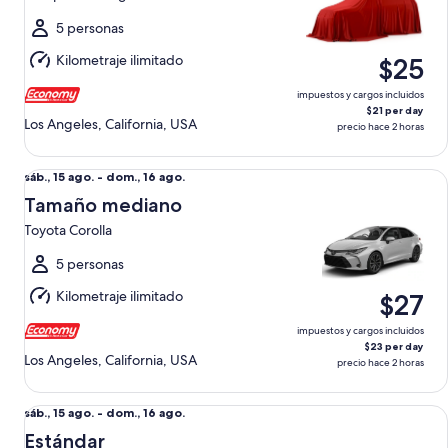
ago.
al
5 personas
dom.,
Kilometraje ilimitado
$25
16
ago.
impuestos y cargos incluidos
$21 per day
Los Angeles, California, USA
precio hace 2 horas
Tamaño mediano Toyota Corolla
Del
sáb., 15 ago. - dom., 16 ago.
sáb.,
Tamaño mediano
15
Toyota Corolla
ago.
al
5 personas
dom.,
Kilometraje ilimitado
$27
16
ago.
impuestos y cargos incluidos
$23 per day
Los Angeles, California, USA
precio hace 2 horas
Estándar VW Jetta
Del
sáb., 15 ago. - dom., 16 ago.
sáb.,
Estándar