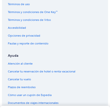
Hoteles de Benchmark en Commerce
Términos de uso
Hoteles de Great Wolf Lodge en Commerce
Términos y condiciones de One Key™
Hoteles todo incluido en Commerce
Términos y condiciones de Vrbo
Hoteles baratos en Commerce
Accesibilidad
Hoteles con bar en Commerce
Opciones de privacidad
Hoteles con estacionamiento en Commerce
Pautas y reporte de contenido
Hoteles gay friendly en Commerce
Ayuda
Hoteles para bodas en Commerce
Hoteles de La Quinta Inn & Suites en Commerce
Atención al cliente
Sonesta Hotel en Commerce
Cancelar tu reservación de hotel o renta vacacional
Walt Disney World Resort en Commerce
Cancelar tu vuelo
Hoteles en Commerce
Plazos de reembolso
Hoteles cerca de El Mercadito de Los Angeles
Cómo usar un cupón de Expedia
Hoteles cerca de Universal Studios Hollywood
Documentos de viajes internacionales