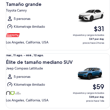
sáb.,
Tamaño grande
15
Toyota Camry
ago.
al
5 personas
dom.,
Kilometraje ilimitado
$31
16
ago.
impuestos y cargos incluidos
$27 per day
Los Angeles, California, USA
precio hace 2 horas
Élite de tamaño mediano SUV Jeep Compass Lattitude
Del
mar., 11 ago. - mié., 12 ago.
mar.,
Élite de tamaño mediano SUV
11
Jeep Compass Lattitude
ago.
al
5 personas
mié.,
Kilometraje ilimitado
$59
12
ago.
impuestos y cargos incluidos
$28 per day
Los Angeles, California, USA
precio hace 1 día