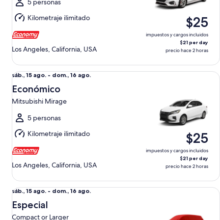
al
5 personas
dom.,
Kilometraje ilimitado
$25
16
ago.
impuestos y cargos incluidos
$21 per day
Los Angeles, California, USA
precio hace 2 horas
Económico Mitsubishi Mirage
Del
sáb., 15 ago. - dom., 16 ago.
sáb.,
Económico
15
Mitsubishi Mirage
ago.
al
5 personas
dom.,
Kilometraje ilimitado
$25
16
ago.
impuestos y cargos incluidos
$21 per day
Los Angeles, California, USA
precio hace 2 horas
Especial Compact or Larger
Del
sáb., 15 ago. - dom., 16 ago.
sáb.,
Especial
15
Compact or Larger