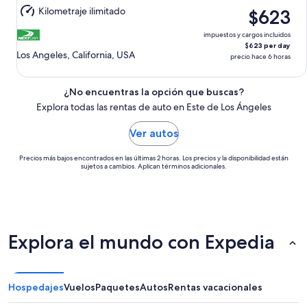
sáb.,
Kilometraje ilimitado
$623
15
ago.
impuestos y cargos incluidos
$623 per day
Los Angeles, California, USA
precio hace 6 horas
¿No encuentras la opción que buscas?
Explora todas las rentas de auto en Este de Los Ángeles
Ver autos
Precios más bajos encontrados en las últimas 2 horas. Los precios y la disponibilidad están
sujetos a cambios. Aplican términos adicionales.
Explora el mundo con Expedia
Hospedajes
Vuelos
Paquetes
Autos
Rentas vacacionales