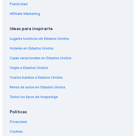
Publicidad
Casas de campo en Maywood
Casas de ciudad en Maywood
Affiliate Marketing
Apartamentos en Maywood
Ideas para inspirarte
Viceroy Hotel Group en Maywood
Lugares turísticos de Estados Unidos
Hoteles en Maywood
Hoteles en Estados Unidos
Moteles en Maywood
Casas vacacionales en Estados Unidos
Cabañas en Los Ángeles
Viajes a Estados Unidos
Hoteles baratos en Los Ángeles
Hoteles en Los Ángeles
Vuelos baratos a Estados Unidos
Moteles en Los Ángeles
Renta de autos en Estados Unidos
Hoteles cerca de Centro comercial Citadel Outlets
Todos los tipos de hospedaje
Hoteles cerca de Candelas Guitar Shop
Políticas
Hoteles cerca de Commerce Casino
Privacidad
Hoteles cerca de Estación de tren Montebello - Commerce
Cookies
Apart-Hoteles en Commerce