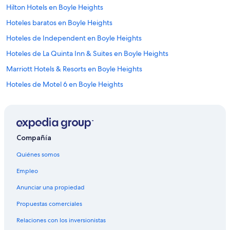
Hilton Hotels en Boyle Heights
Hoteles baratos en Boyle Heights
Hoteles de Independent en Boyle Heights
Hoteles de La Quinta Inn & Suites en Boyle Heights
Marriott Hotels & Resorts en Boyle Heights
Hoteles de Motel 6 en Boyle Heights
Hoteles en Boyle Heights
Hoteles cerca de Estación de tren Commerce
Apartamentos en Estación de tren Los Angeles Cal State
Compañía
Hoteles cerca de Estación de tren Los Angeles Cal State
Quiénes somos
Hoteles cerca de Roosevelt High School
Empleo
Hoteles en Centro de Los Angeles
Anunciar una propiedad
Hoteles baratos en Montebello
Propuestas comerciales
Hoteles en Montebello
Relaciones con los inversionistas
Moteles en Montebello