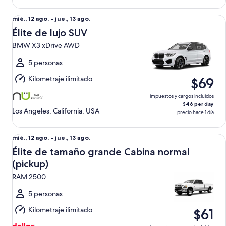
Élite de lujo SUV BMW X3 xDrive AWD
Del
mié., 12 ago. - jue., 13 ago.
mié.,
Élite de lujo SUV
12
BMW X3 xDrive AWD
ago.
al
5 personas
jue.,
Kilometraje ilimitado
$69
13
ago.
impuestos y cargos incluidos
$46 per day
Los Angeles, California, USA
precio hace 1 día
Élite de tamaño grande Cabina normal (pickup) RAM 2500
Del
mié., 12 ago. - jue., 13 ago.
mié.,
Élite de tamaño grande Cabina normal
12
(pickup)
ago.
RAM 2500
al
jue.,
5 personas
13
Kilometraje ilimitado
$61
ago.