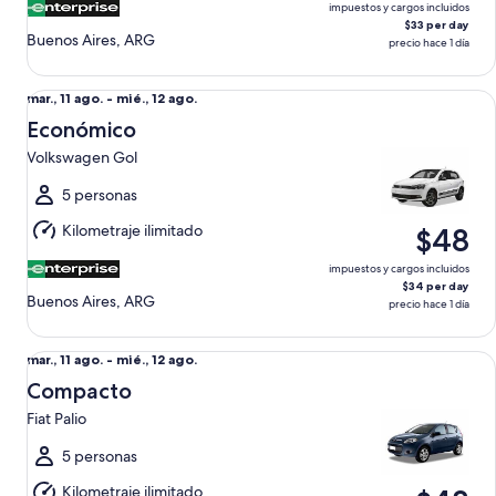
ago.
impuestos y cargos incluidos
$33 per day
Buenos Aires, ARG
precio hace 1 día
Económico Volkswagen Gol
Del
mar., 11 ago. - mié., 12 ago.
mar.,
Económico
11
Volkswagen Gol
ago.
al
5 personas
mié.,
Kilometraje ilimitado
$48
12
ago.
impuestos y cargos incluidos
$34 per day
Buenos Aires, ARG
precio hace 1 día
Compacto Fiat Palio
Del
mar., 11 ago. - mié., 12 ago.
mar.,
Compacto
11
Fiat Palio
ago.
al
5 personas
mié.,
Kilometraje ilimitado