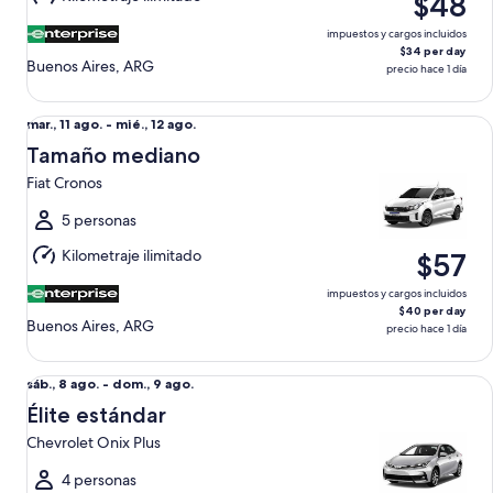
$48
12
ago.
impuestos y cargos incluidos
$34 per day
Buenos Aires, ARG
precio hace 1 día
Tamaño mediano Fiat Cronos
Del
mar., 11 ago. - mié., 12 ago.
mar.,
Tamaño mediano
11
Fiat Cronos
ago.
al
5 personas
mié.,
Kilometraje ilimitado
$57
12
ago.
impuestos y cargos incluidos
$40 per day
Buenos Aires, ARG
precio hace 1 día
Élite estándar Chevrolet Onix Plus
Del
sáb., 8 ago. - dom., 9 ago.
sáb.,
Élite estándar
8
Chevrolet Onix Plus
ago.
al
4 personas