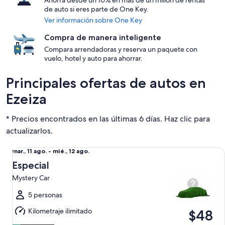
Ahorra desde un 10% en más de un millón de rentas
de auto si eres parte de One Key.
Ver información sobre One Key
Compra de manera inteligente
Compara arrendadoras y reserva un paquete con
vuelo, hotel y auto para ahorrar.
Principales ofertas de autos en
Ezeiza
* Precios encontrados en las últimas 6 días. Haz clic para
actualizarlos.
Especial Mystery Car
Del
mar., 11 ago. - mié., 12 ago.
mar.,
Especial
11
Mystery Car
ago.
al
5 personas
mié.,
Kilometraje ilimitado
$48
12