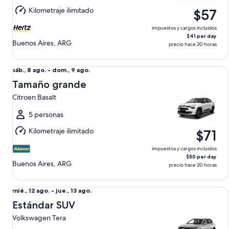
dom.,
Kilometraje ilimitado
$57
9
ago.
impuestos y cargos incluidos
$41 per day
Buenos Aires, ARG
precio hace 20 horas
Tamaño grande Citroen Basalt
Del
sáb., 8 ago. - dom., 9 ago.
sáb.,
Tamaño grande
8
Citroen Basalt
ago.
al
5 personas
dom.,
Kilometraje ilimitado
$71
9
ago.
impuestos y cargos incluidos
$50 per day
Buenos Aires, ARG
precio hace 20 horas
Estándar SUV Volkswagen Tera
Del
mié., 12 ago. - jue., 13 ago.
mié.,
Estándar SUV
12
Volkswagen Tera
ago.