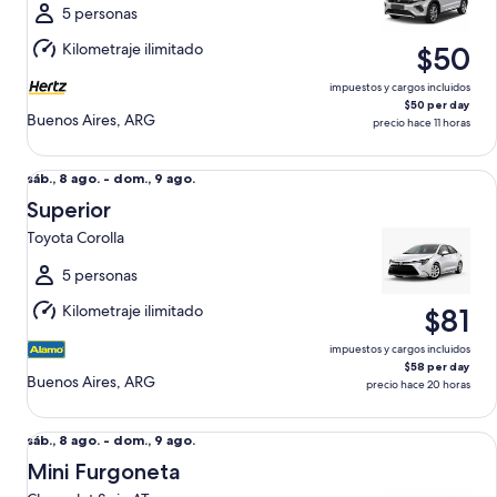
al
5 personas
jue.,
Kilometraje ilimitado
$50
13
ago.
impuestos y cargos incluidos
$50 per day
Buenos Aires, ARG
precio hace 11 horas
Superior Toyota Corolla
Del
sáb., 8 ago. - dom., 9 ago.
sáb.,
Superior
8
Toyota Corolla
ago.
al
5 personas
dom.,
Kilometraje ilimitado
$81
9
ago.
impuestos y cargos incluidos
$58 per day
Buenos Aires, ARG
precio hace 20 horas
Mini Furgoneta Chevrolet Spin AT
Del
sáb., 8 ago. - dom., 9 ago.
sáb.,
Mini Furgoneta
8