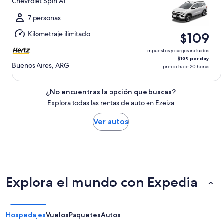
Chevrolet Spin AT
ago.
al
7 personas
dom.,
Kilometraje ilimitado
$109
9
ago.
impuestos y cargos incluidos
$109 per day
Buenos Aires, ARG
precio hace 20 horas
¿No encuentras la opción que buscas?
Explora todas las rentas de auto en Ezeiza
Ver autos
Explora el mundo con Expedia
Hospedajes
Vuelos
Paquetes
Autos