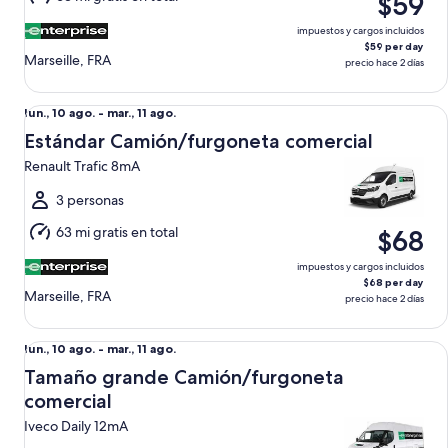
$59
ago.
impuestos y cargos incluidos
$59 per day
Marseille, FRA
precio hace 2 días
Estándar Camión/furgoneta comercial Renault Trafic 8mA
Del
lun., 10 ago. - mar., 11 ago.
lun.,
Estándar Camión/furgoneta comercial
10
Renault Trafic 8mA
ago.
al
3 personas
mar.,
63 mi gratis en total
$68
11
ago.
impuestos y cargos incluidos
$68 per day
Marseille, FRA
precio hace 2 días
Tamaño grande Camión/furgoneta comercial Iveco Daily 1
Del
lun., 10 ago. - mar., 11 ago.
lun.,
Tamaño grande Camión/furgoneta
10
comercial
ago.
Iveco Daily 12mA
al