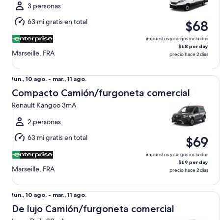
mar.,
3 personas
11
63 mi gratis en total
$68
ago.
impuestos y cargos incluidos
$68 per day
Marseille, FRA
precio hace 2 días
Compacto Camión/furgoneta comercial Renault Kangoo 3
Del
lun., 10 ago. - mar., 11 ago.
lun.,
Compacto Camión/furgoneta comercial
10
Renault Kangoo 3mA
ago.
al
2 personas
mar.,
63 mi gratis en total
$69
11
ago.
impuestos y cargos incluidos
$69 per day
Marseille, FRA
precio hace 2 días
De lujo Camión/furgoneta comercial Iveco Daily 20mA
Del
lun., 10 ago. - mar., 11 ago.
lun.,
De lujo Camión/furgoneta comercial
10