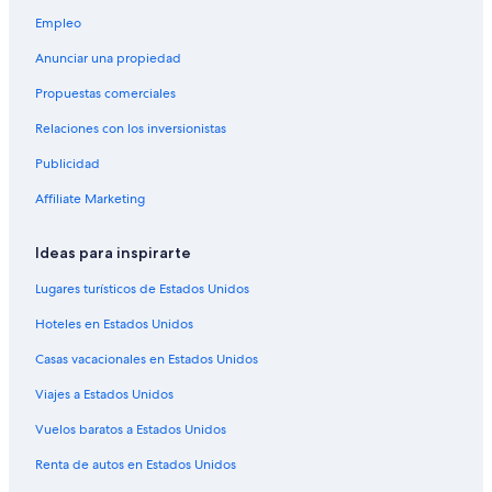
Casas de huéspedes en Aubagne
Empleo
Resorts en Aubagne
Anunciar una propiedad
Apartamentos en Aubagne
Propuestas comerciales
Hostales en Aubagne
Relaciones con los inversionistas
Hoteles en la playa en Aubagne
Publicidad
Hoteles en Aubagne
Affiliate Marketing
Villas en Aubagne
Hoteles de golf en Bandol
Ideas para inspirarte
Hoteles boutique en Bandol
Lugares turísticos de Estados Unidos
Hoteles con estacionamiento en Bandol
Hoteles en Estados Unidos
Hoteles en Bandol
Casas vacacionales en Estados Unidos
B&B en Roquefort-la-Bédoule
Viajes a Estados Unidos
B&B Hotels en Roquefort-la-Bédoule
Vuelos baratos a Estados Unidos
Hoteles en Roquefort-la-Bédoule
Hoteles de golf en Saint-Cyr-sur-Mer
Renta de autos en Estados Unidos