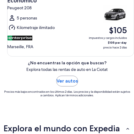
Económico
10
Peugeot 208
ago.
al
5 personas
mar.,
Kilometraje ilimitado
$105
11
ago.
impuestos y cargos incluidos
$105 per day
Marseille, FRA
precio hace 2 días
¿No encuentras la opción que buscas?
Explora todas las rentas de auto en La Ciotat
Ver autos
Precios más bajos encontrados en los últimos 2 días. Los precios y la disponibilidad están sujetos
a cambios. Aplican términos adicionales.
Explora el mundo con Expedia