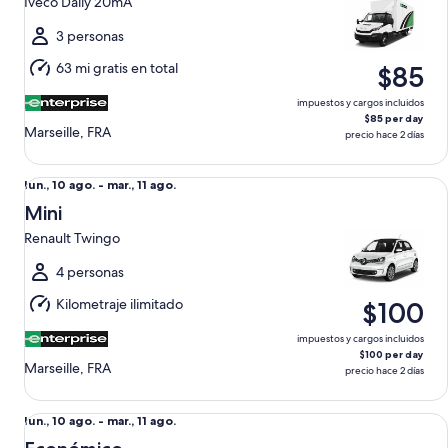
Iveco Daily 20mA
ago.
al
3 personas
mar.,
63 mi gratis en total
$85
11
ago.
impuestos y cargos incluidos
$85 per day
Marseille, FRA
precio hace 2 días
Mini Renault Twingo
Del
lun., 10 ago. - mar., 11 ago.
lun.,
Mini
10
Renault Twingo
ago.
al
4 personas
mar.,
Kilometraje ilimitado
$100
11
ago.
impuestos y cargos incluidos
$100 per day
Marseille, FRA
precio hace 2 días
Económico Peugeot 208
Del
lun., 10 ago. - mar., 11 ago.
lun.,