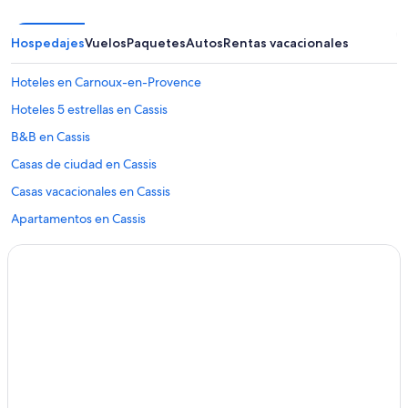
Hospedajes
Vuelos
Paquetes
Autos
Rentas vacacionales
Hoteles en Carnoux-en-Provence
Hoteles 5 estrellas en Cassis
B&B en Cassis
Casas de ciudad en Cassis
Casas vacacionales en Cassis
Apartamentos en Cassis
Hostales en Cassis
B&B Hotels en Cassis
Hoteles de golf en Cassis
Hoteles con spa en Cassis
Hoteles todo incluido en Cassis
Hoteles en la playa en Cassis