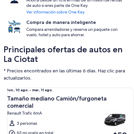
Ahorra desde un 10% en más de un millón de rentas
de auto si eres parte de One Key.
Ver información sobre One Key
Compra de manera inteligente
Compara arrendadoras y reserva un paquete con
vuelo, hotel y auto para ahorrar.
Principales ofertas de autos en
La Ciotat
* Precios encontrados en las últimas 6 días. Haz clic para
actualizarlos.
Tamaño mediano Camión/furgoneta comercial Renault Traf
Del
lun., 10 ago. - mar., 11 ago.
lun.,
Tamaño mediano Camión/furgoneta
10
comercial
ago.
Renault Trafic 6mA
al
mar.,
3 personas
11
63 mi gratis en total