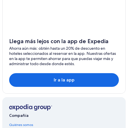
Hoteles familiares en Cassis
Hoteles románticos en Cassis
Hoteles baratos en Cassis
Hoteles con restaurante en Cassis
Hoteles con hidromasaje en Cassis
Llega más lejos con la app de Expedia
Hoteles gay friendly en Cassis
Ahorra aún más: obtén hasta un 20% de descuento en
Hoteles que aceptan mascotas en Cassis
hoteles seleccionados al reservar en la app. Nuestras ofertas
en la app te permiten ahorrar para que puedas viajar más y
Hoteles en Cassis
administrar todo desde donde estés.
Pensiones en Cassis
Villas en Cassis
Ir a la app
Hoteles en La Madrague
Hoteles en Cuges-les-Pins
Hoteles con spa en La Cadière-d'Azur
Hoteles en La Cadière-d'Azur
Compañía
Villas en La Cadière-d'Azur
Quiénes somos