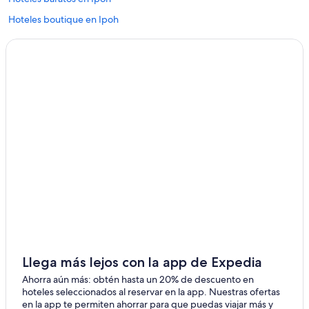
Hoteles boutique en Ipoh
Hoteles con parque acuático en Ipoh
Hoteles con alberca en Ipoh
Hoteles con restaurante en Ipoh
Hoteles gay friendly en Ipoh
Hoteles en Ipoh
Villas en Ipoh
Hoteles con alberca en Perak
Hoteles en Taman Canning
Hoteles en Taman Jubilee
Hoteles en Kampung Mandah
Hoteles en Gopeng
Llega más lejos con la app de Expedia
Hoteles en Falim
Ahorra aún más: obtén hasta un 20% de descuento en
Hoteles de Independent en Hulu Kinta
hoteles seleccionados al reservar en la app. Nuestras ofertas
en la app te permiten ahorrar para que puedas viajar más y