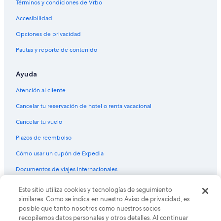
Términos y condiciones de Vrbo
Accesibilidad
Opciones de privacidad
Pautas y reporte de contenido
Ayuda
Atención al cliente
Cancelar tu reservación de hotel o renta vacacional
Cancelar tu vuelo
Plazos de reembolso
Cómo usar un cupón de Expedia
Documentos de viajes internacionales
Este sitio utiliza cookies y tecnologías de seguimiento
© 2026 Expedia, Inc., una empresa de Expedia Group. Todos los
derechos reservados. Expedia y el logo de Expedia son marcas
similares. Como se indica en nuestro Aviso de privacidad, es
registradas o marcas comerciales de Expedia, Inc. CST# 2029030-50.
posible que tanto nosotros como nuestros socios
recopilemos datos personales y otros detalles. Al continuar