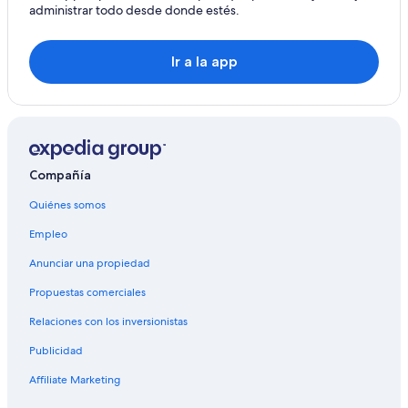
Hoteles en Kampung Bekor
administrar todo desde donde estés.
Hoteles en Kampung Bukit Damar
Hoteles en Taman Desa Kenchana
Ir a la app
Hoteles cerca de Área comercial Concubine Lane
Villas en Pasir Pinji
Hoteles en Rumah Pangsa Taman Utama
Hoteles 5 estrellas en Kampung Java
Compañía
Hoteles en Pusing
Quiénes somos
Hoteles en Kampung Jalan Badak
Empleo
Hoteles en Taman Rapat Damai
Anunciar una propiedad
Propuestas comerciales
Relaciones con los inversionistas
Publicidad
Affiliate Marketing