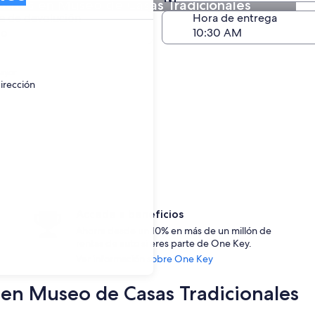
autos en Museo de Casas Tradicionales
Devolución (igual a la e
a de devolución
Hora de entrega
go
ayor.
irección
Accede a beneficios
Ahorra desde un 10% en más de un millón de
rentas de auto si eres parte de One Key.
Ver información sobre One Key
s en Museo de Casas Tradicionales