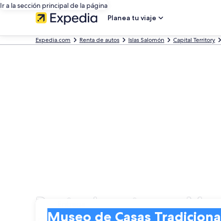
Ir a la sección principal de la página
Planea tu viaje
Expedia.com
Renta de autos
Islas Salomón
Capital Territory
Renta de autos en Mus
Entrega
Entrega
Museo de Casas Tradicionales