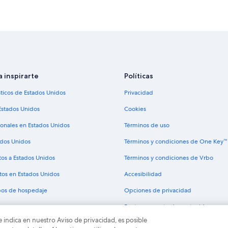
a inspirarte
Políticas
sticos de Estados Unidos
Privacidad
Estados Unidos
Cookies
ionales en Estados Unidos
Términos de uso
ados Unidos
Términos y condiciones de One Key™
tos a Estados Unidos
Términos y condiciones de Vrbo
tos en Estados Unidos
Accesibilidad
ipos de hospedaje
Opciones de privacidad
Pautas y reporte de contenido
e indica en nuestro Aviso de privacidad, es posible
odos los derechos reservados. Expedia y el logo de Expedia son marcas registrad