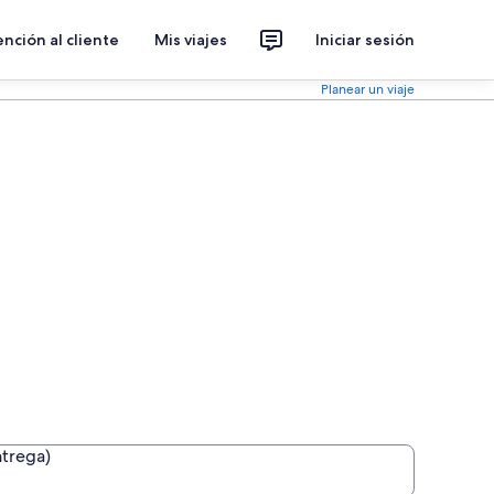
nción al cliente
Mis viajes
Iniciar sesión
Planear un viaje
ntrega)