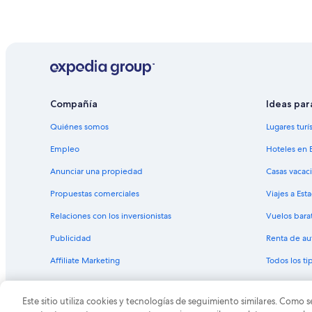
Compañía
Ideas par
Quiénes somos
Lugares turí
Empleo
Hoteles en 
Anunciar una propiedad
Casas vacac
Propuestas comerciales
Viajes a Est
Relaciones con los inversionistas
Vuelos bara
Publicidad
Renta de au
Affiliate Marketing
Todos los t
Este sitio utiliza cookies y tecnologías de seguimiento similares. Como s
© 2026 Expedia, Inc., una empresa de Expedia Group. T