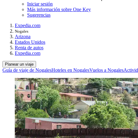
Iniciar sesión
Más información sobre One Key
Sugerencias
Expedia.com
Nogales
Arizona
Estados Unidos
Renta de autos
Expedia.com
Planear un viaje
Guía de viaje de Nogales
Hoteles en Nogales
Vuelos a Nogales
Activi