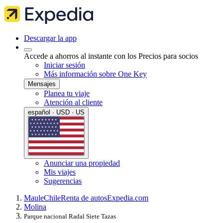
Descargar la app
Accede a ahorros al instante con los Precios para socios
Iniciar sesión
Más información sobre One Key
Mensajes
Planea tu viaje
Atención al cliente
español · USD · US
Anunciar una propiedad
Mis viajes
Sugerencias
Maule
Chile
Renta de autos
Expedia.com
Molina
Parque nacional Radal Siete Tazas