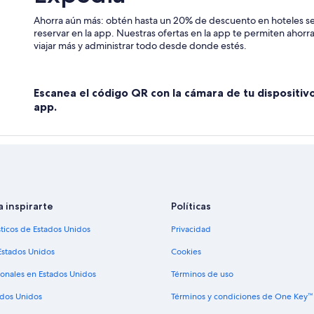
Hoteles con spa en Flores
Ahorra aún más: obtén hasta un 20% de descuento en hoteles se
Hoteles de lujo en Flores
reservar en la app. Nuestras ofertas en la app te permiten ahor
Hoteles en la playa en Flores
viajar más y administrar todo desde donde estés.
Hoteles románticos en Flores
Hoteles boutique en Flores
Escanea el código QR con la cámara de tu dispositiv
Hoteles con aire acondicionado en 
app.
Hoteles con estacionamiento en Fl
Hoteles con restaurante en Flores
Hoteles con hidromasaje en Flores
Hoteles con vista en Flores
a inspirarte
Políticas
Hoteles para bodas en Flores
sticos de Estados Unidos
Privacidad
Hoteles en Flores
os
Estados Unidos
Cookies
ionales en Estados Unidos
Términos de uso
ados Unidos
Términos y condiciones de One Key™