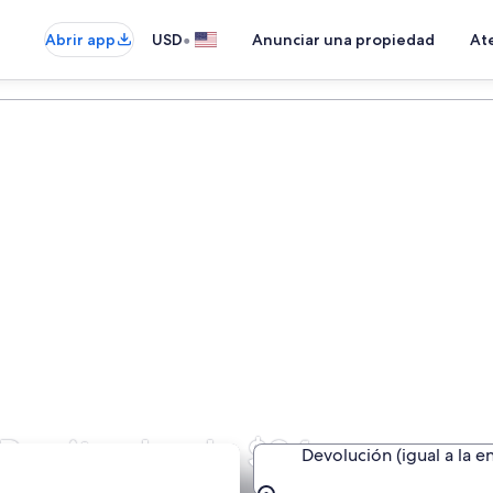
•
Abrir app
USD
Anunciar una propiedad
Ate
 Benito desde $24
Devolución (igual a la e