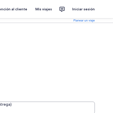
nción al cliente
Mis viajes
Iniciar sesión
Planear un viaje
ntrega)