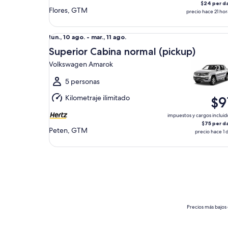
$24 per d
Flores, GTM
precio hace 21 hor
Superior Cabina normal (pickup) Volkswagen Ama
Del
lun., 10 ago. - mar., 11 ago.
lun.,
Superior Cabina normal (pickup)
10
Volkswagen Amarok
ago.
al
5 personas
mar.,
Kilometraje ilimitado
$9
11
ago.
impuestos y cargos incluid
$75 per d
Peten, GTM
precio hace 1 d
Precios más bajos 