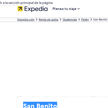
Ir a la sección principal de la página
Planea tu viaje
Expedia.com
Renta de autos
Guatemala
Petén
San Benito
Renta de autos en San
Entrega
Entrega
San Benito