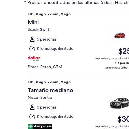
* Precios encontrados en las últimas 6 días. Haz cli
Mini Suzuki Swift
Del
sáb., 8 ago. - dom., 9 ago.
sáb.,
Mini
8
Suzuki Swift
ago.
al
5 personas
dom.,
Kilometraje ilimitado
$2
9
ago.
impuestos y cargos incluid
$16 per d
Flores, Peten, GTM
precio hace 21 hor
Tamaño mediano Nissan Sentra
Del
sáb., 8 ago. - dom., 9 ago.
sáb.,
Tamaño mediano
8
Nissan Sentra
ago.
al
5 personas
dom.,
Kilometraje ilimitado
$3
9
ago.
impuestos y cargos incluid