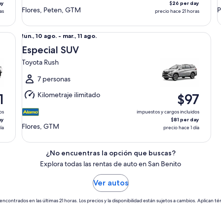
ay
$26 per day
Flores, Peten, GTM
P
as
precio hace 21 horas
rok
Especial SUV Toyota Rush
Del
lun., 10 ago. - mar., 11 ago.
lun.,
Especial SUV
10
Toyota Rush
ago.
al
7 personas
mar.,
Kilometraje ilimitado
1
$97
11
ago.
os
impuestos y cargos incluidos
ay
$81 per day
Flores, GTM
ía
precio hace 1 día
¿No encuentras la opción que buscas?
Explora todas las rentas de auto en San Benito
Ver autos
encontrados en las últimas 21 horas. Los precios y la disponibilidad están sujetos a cambios. Aplican té