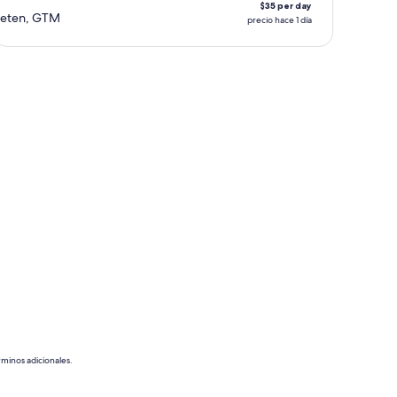
$35 per day
eten, GTM
precio hace 1 día
rminos adicionales.