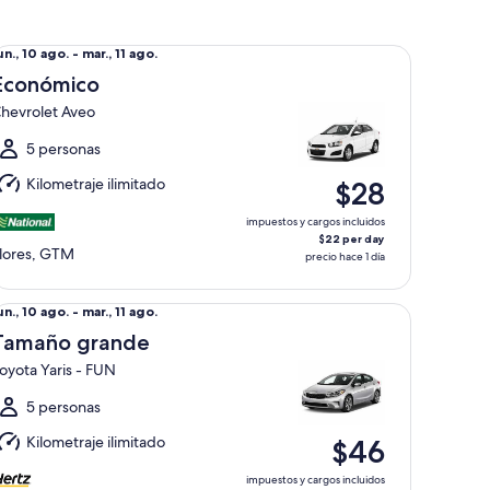
onómico Chevrolet Aveo
el
un., 10 ago. - mar., 11 ago.
un.,
Económico
0
hevrolet Aveo
go.
l
5 personas
ar.,
Kilometraje ilimitado
$28
1
go.
impuestos y cargos incluidos
$22 per day
lores, GTM
precio hace 1 día
maño grande Toyota Yaris - FUN
el
un., 10 ago. - mar., 11 ago.
un.,
Tamaño grande
0
oyota Yaris - FUN
go.
l
5 personas
ar.,
Kilometraje ilimitado
$46
1
go.
impuestos y cargos incluidos