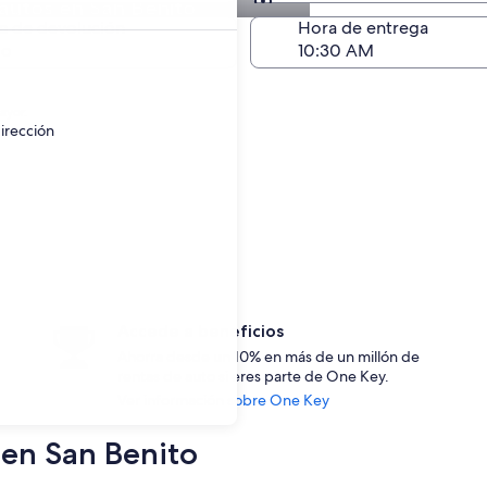
autos en San Benito
Devolución (igual a la e
a de devolución
Hora de entrega
go
ayor.
irección
Accede a beneficios
Ahorra desde un 10% en más de un millón de
rentas de auto si eres parte de One Key.
Ver información sobre One Key
 en San Benito