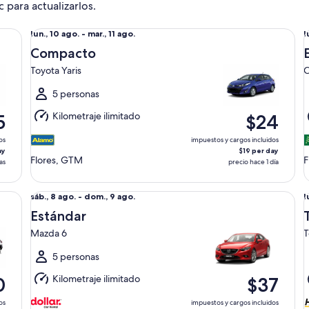
c para actualizarlos.
Compacto Toyota Yaris
Ec
Del
D
lun., 10 ago. - mar., 11 ago.
l
lun.,
l
Compacto
10
1
Toyota Yaris
C
ago.
a
al
a
5 personas
mar.,
m
Kilometraje ilimitado
5
$24
11
1
ago.
a
os
impuestos y cargos incluidos
ay
$19 per day
Flores, GTM
F
as
precio hace 1 día
Estándar Mazda 6
Ta
Del
D
sáb., 8 ago. - dom., 9 ago.
l
sáb.,
l
Estándar
8
1
Mazda 6
T
ago.
a
al
a
5 personas
dom.,
m
Kilometraje ilimitado
0
$37
9
1
ago.
a
os
impuestos y cargos incluidos