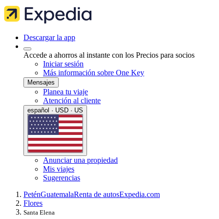
Descargar la app
Accede a ahorros al instante con los Precios para socios
Iniciar sesión
Más información sobre One Key
Mensajes
Planea tu viaje
Atención al cliente
español · USD · US
Anunciar una propiedad
Mis viajes
Sugerencias
Petén
Guatemala
Renta de autos
Expedia.com
Flores
Santa Elena