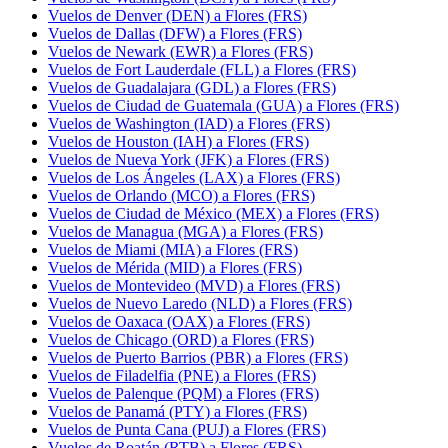
Vuelos de Denver (DEN) a Flores (FRS)
Vuelos de Dallas (DFW) a Flores (FRS)
Vuelos de Newark (EWR) a Flores (FRS)
Vuelos de Fort Lauderdale (FLL) a Flores (FRS)
Vuelos de Guadalajara (GDL) a Flores (FRS)
Vuelos de Ciudad de Guatemala (GUA) a Flores (FRS)
Vuelos de Washington (IAD) a Flores (FRS)
Vuelos de Houston (IAH) a Flores (FRS)
Vuelos de Nueva York (JFK) a Flores (FRS)
Vuelos de Los Ángeles (LAX) a Flores (FRS)
Vuelos de Orlando (MCO) a Flores (FRS)
Vuelos de Ciudad de México (MEX) a Flores (FRS)
Vuelos de Managua (MGA) a Flores (FRS)
Vuelos de Miami (MIA) a Flores (FRS)
Vuelos de Mérida (MID) a Flores (FRS)
Vuelos de Montevideo (MVD) a Flores (FRS)
Vuelos de Nuevo Laredo (NLD) a Flores (FRS)
Vuelos de Oaxaca (OAX) a Flores (FRS)
Vuelos de Chicago (ORD) a Flores (FRS)
Vuelos de Puerto Barrios (PBR) a Flores (FRS)
Vuelos de Filadelfia (PNE) a Flores (FRS)
Vuelos de Palenque (PQM) a Flores (FRS)
Vuelos de Panamá (PTY) a Flores (FRS)
Vuelos de Punta Cana (PUJ) a Flores (FRS)
Vuelos de Roatán (RTB) a Flores (FRS)