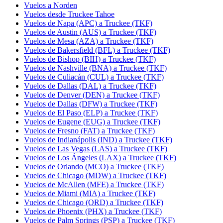
Vuelos a Norden
Vuelos desde Truckee Tahoe
Vuelos de Napa (APC) a Truckee (TKF)
Vuelos de Austin (AUS) a Truckee (TKF)
Vuelos de Mesa (AZA) a Truckee (TKF)
Vuelos de Bakersfield (BFL) a Truckee (TKF)
Vuelos de Bishop (BIH) a Truckee (TKF)
Vuelos de Nashville (BNA) a Truckee (TKF)
Vuelos de Culiacán (CUL) a Truckee (TKF)
Vuelos de Dallas (DAL) a Truckee (TKF)
Vuelos de Denver (DEN) a Truckee (TKF)
Vuelos de Dallas (DFW) a Truckee (TKF)
Vuelos de El Paso (ELP) a Truckee (TKF)
Vuelos de Eugene (EUG) a Truckee (TKF)
Vuelos de Fresno (FAT) a Truckee (TKF)
Vuelos de Indianápolis (IND) a Truckee (TKF)
Vuelos de Las Vegas (LAS) a Truckee (TKF)
Vuelos de Los Ángeles (LAX) a Truckee (TKF)
Vuelos de Orlando (MCO) a Truckee (TKF)
Vuelos de Chicago (MDW) a Truckee (TKF)
Vuelos de McAllen (MFE) a Truckee (TKF)
Vuelos de Miami (MIA) a Truckee (TKF)
Vuelos de Chicago (ORD) a Truckee (TKF)
Vuelos de Phoenix (PHX) a Truckee (TKF)
Vuelos de Palm Springs (PSP) a Truckee (TKF)