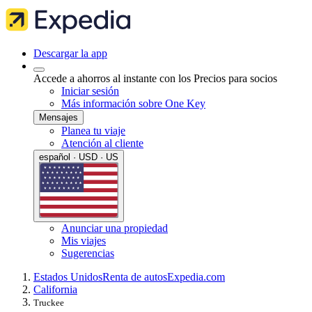
Descargar la app
Accede a ahorros al instante con los Precios para socios
Iniciar sesión
Más información sobre One Key
Mensajes
Planea tu viaje
Atención al cliente
español · USD · US
Anunciar una propiedad
Mis viajes
Sugerencias
Estados Unidos
Renta de autos
Expedia.com
California
Truckee