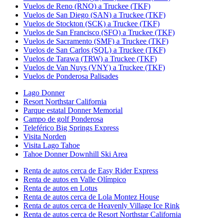
Vuelos de Reno (RNO) a Truckee (TKF)
Vuelos de San Diego (SAN) a Truckee (TKF)
Vuelos de Stockton (SCK) a Truckee (TKF)
Vuelos de San Francisco (SFO) a Truckee (TKF)
Vuelos de Sacramento (SMF) a Truckee (TKF)
Vuelos de San Carlos (SQL) a Truckee (TKF)
Vuelos de Tarawa (TRW) a Truckee (TKF)
Vuelos de Van Nuys (VNY) a Truckee (TKF)
Vuelos de Ponderosa Palisades
Lago Donner
Resort Northstar California
Parque estatal Donner Memorial
Campo de golf Ponderosa
Teleférico Big Springs Express
Visita Norden
Visita Lago Tahoe
Tahoe Donner Downhill Ski Area
Renta de autos cerca de Easy Rider Express
Renta de autos en Valle Olímpico
Renta de autos en Lotus
Renta de autos cerca de Lola Montez House
Renta de autos cerca de Heavenly Village Ice Rink
Renta de autos cerca de Resort Northstar California