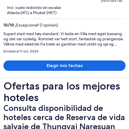
precio hace 1 día
$5,311
5
Incl. vuelo redondo sin escalas
y
Atlanta (ATL) a Phuket (HKT)
ahora
es
10
/
10
¡Excepcional! (1 opinión)
de
$2,243
Supert sted med høy standard. Vi leide en Villa med eget basseng
og det var nydelig. Rommet var helt stort, fantastisk og prangende.
por
Våkne med elektrisk fra trekk av gardiner med utsikt og sjø og
persona
basseng. Magisk.
Enviada el 11 oct. 2024
Elegir mis fechas
Ofertas para los mejores
hoteles
Consulta disponibilidad de
hoteles cerca de Reserva de vida
salvaje de Thungyai Naresuan