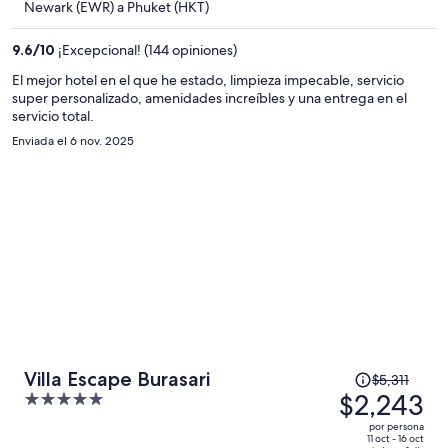
ahora
Newark (EWR) a Phuket (HKT)
es
de
9.6
/
10
¡Excepcional! (144 opiniones)
$2,284
El mejor hotel en el que he estado, limpieza impecable, servicio
por
super personalizado, amenidades increíbles y una entrega en el
persona
servicio total.
Enviada el 6 nov. 2025
El
Villa Escape Burasari
$5,311
precio
$2,243
5
era
out
por persona
de
of
11 oct - 16 oct