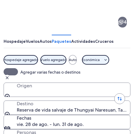
de
Reserva
4
de
vida
salvaje
Hospedaje
Vuelos
Autos
Paquetes
Actividades
Cruceros
de
Thungyai
Hospedaje agregado
Vuelo agregado
Auto
Económica
Naresuan
Un paisaje exuberante y verde con una
Agregar varias fechas o destinos
Origen
Destino
Reserva de vida salvaje de Thungyai Naresuan, Tailand
Fechas
vie. 28 de ago. - lun. 31 de ago.
Personas