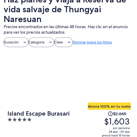
vida salvaje de Thungyai
Naresuan
Precios encontrados en las últimas 48 horas. Haz clic en el anuncio
para ver los precios actualizados.
Duración
Categoría
Clase
Eliminar todos los filtros
Ahorra 100% en tu vuelo
El
Island Escape Burasari
$2,665
precio
$1,603
5
era
out
por persona
de
of
24 sep - 30 sep
precio hace 15 horas