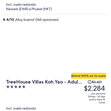
$2,665
5
Incl. vuelo redondo
y
Newark (EWR) a Phuket (HKT)
ahora
es
8.4
/
10
¡Muy bueno! (166 opiniones)
de
$1,603
por
persona
Ahorra 100% en tu vuelo
El
TreeHouse Villas Koh Yao - Adults
$3,431
precio
$2,284
5
Only
era
out
por persona
de
of
24 sep - 30 sep
precio hace 15
$3,431
5
horas
y
Incl. vuelo redondo