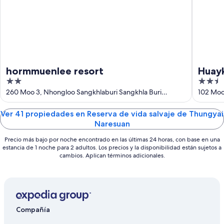
-
semana,
10
14
ago
ago
-
16
ago
hormmuenlee resort
Huay
2
2.5
Resor
out
out
260 Moo 3, Nhongloo Sangkhlaburi Sangkhla Buri
102 Moo.
Kanchanaburi
of
of
5
5
Ver 41 propiedades en Reserva de vida salvaje de Thungyai
Naresuan
Precio más bajo por noche encontrado en las últimas 24 horas, con base en una
estancia de 1 noche para 2 adultos. Los precios y la disponibilidad están sujetos a
cambios. Aplican términos adicionales.
Compañía