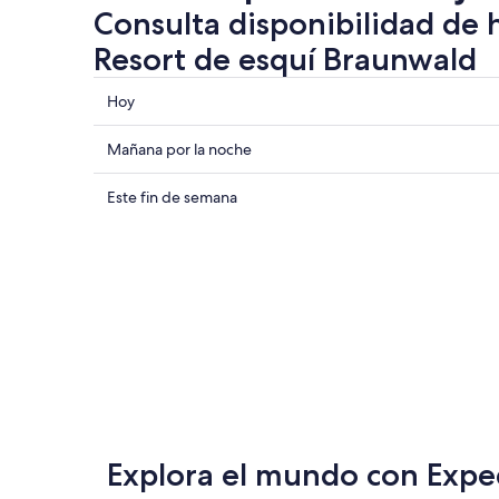
Consulta disponibilidad de 
Resort de esquí Braunwald
Consultar
Hoy
los
precios
Consultar
Mañana por la noche
cerca
precios
de
cerca
Consultar
Este fin de semana
Resort
de
precios
de
Resort
cerca
esquí
de
de
Braunwald
esquí
Resort
para
Braunwald
de
hoy,
para
esquí
7
mañana
Braunwald
ago
por
para
-
la
este
8
noche,
fin
ago
8
de
Explora el mundo con Expe
ago
semana,