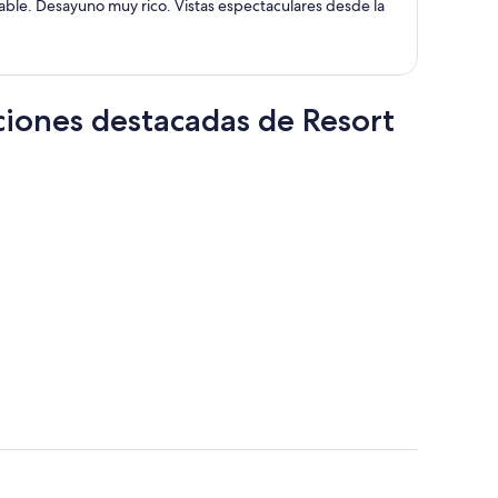
$2,398
able. Desayuno muy rico. Vistas espectaculares desde la
por
persona
ciones destacadas de Resort