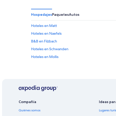
-
7
9
ago
ago
-
Hospedajes
Paquetes
Autos
9
ago
Hoteles en Matt
Hoteles en Naefels
B&B en Filzbach
Hoteles en Schwanden
Hoteles en Mollis
Compañía
Ideas par
Quiénes somos
Lugares turí