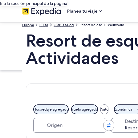
Ir a la sección principal de la página
Planea tu viaje
Europa
Suiza
Glarus Sued
Resort de esquí Braunwald
Resort de esq
Actividades
Hospedaje agregado
Vuelo agregado
Auto
Económica
Origen
Desti