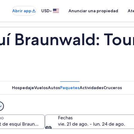
•
Abrir app
USD
Anunciar una propiedad
Ate
uí Braunwald: Tou
Hospedaje
Vuelos
Autos
Paquetes
Actividades
Cruceros
no
Fechas
vie. 21 de ago. - lun. 24 de ago.