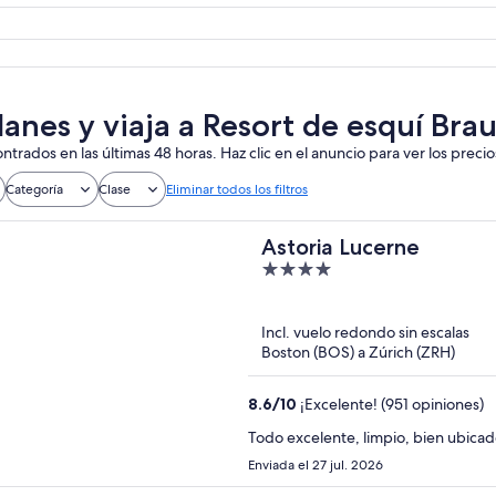
lanes y viaja a Resort de esquí Br
ntrados en las últimas 48 horas. Haz clic en el anuncio para ver los precio
Categoría
Clase
Eliminar todos los filtros
Astoria Lucerne
4
out
of
Incl. vuelo redondo sin escalas
5
Boston (BOS) a Zúrich (ZRH)
8.6
/
10
¡Excelente! (951 opiniones)
Todo excelente, limpio, bien ubica
Enviada el 27 jul. 2026