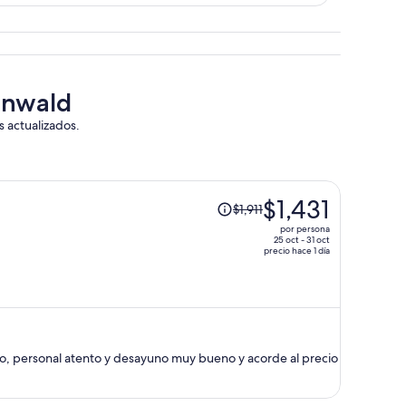
aunwald
s actualizados.
El
$1,431
$1,911
precio
por persona
era
25 oct - 31 oct
precio hace 1 día
de
$1,911
y
ahora
es
de
do, personal atento y desayuno muy bueno y acorde al precio
$1,431
por