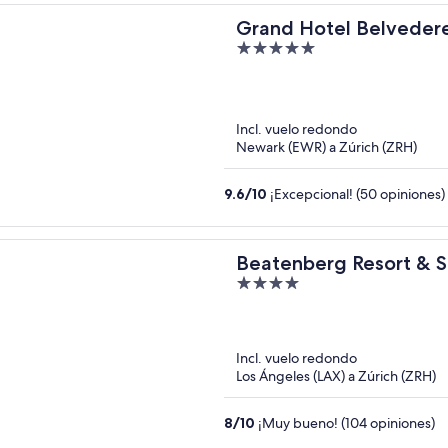
Grand Hotel Belvedere
5
out
of
5
Incl. vuelo redondo
Newark (EWR) a Zúrich (ZRH)
9.6
/
10
¡Excepcional! (50 opiniones)
Beatenberg Resort & S
4
Interlaken
out
of
5
Incl. vuelo redondo
Los Ángeles (LAX) a Zúrich (ZRH)
8
/
10
¡Muy bueno! (104 opiniones)