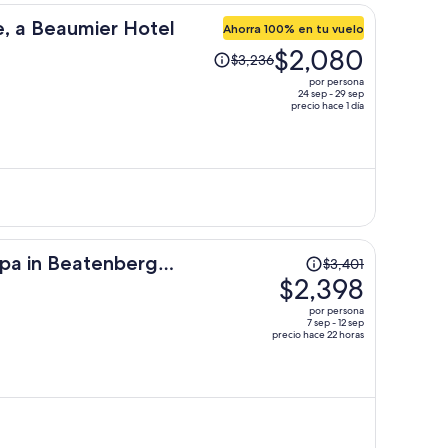
persona
, a Beaumier Hotel
Ahorra 100% en tu vuelo
El
$2,080
$3,236
precio
por persona
era
24 sep - 29 sep
precio hace 1 día
de
$3,236
y
ahora
es
de
$2,080
por
El
pa in Beatenberg
$3,401
persona
precio
$2,398
era
por persona
de
7 sep - 12 sep
precio hace 22 horas
$3,401
y
ahora
es
de