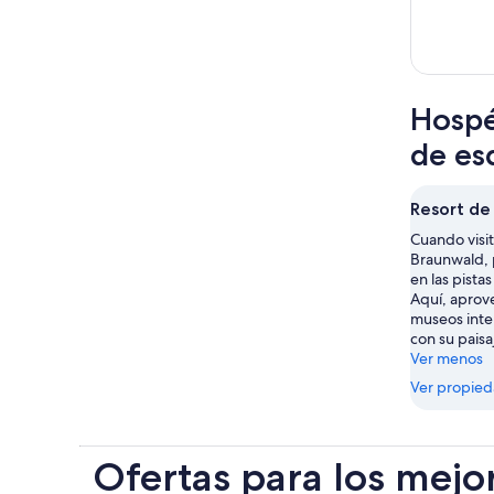
Hospé
de es
Resort de
Cuando visit
Braunwald, 
en las pista
Aquí, aprov
museos inter
con su pais
Ver menos
Ver propie
Ofertas para los mejo