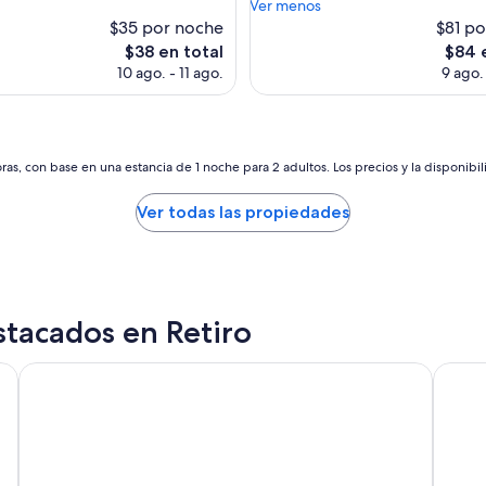
l
Ver menos
s)
opiniones)
t
$35 por noche
$81 p
a
El
El
$38 en total
$84 
m
precio
preci
10 ago. - 11 ago.
9 ago.
a
actual
actual
n
es
es
t
de
de
e
$38
$84
n
as, con base en una estancia de 1 noche para 2 adultos. Los precios y la disponibil
i
m
Ver todas las propiedades
i
e
n
t
o
.
stacados en Retiro
U
n
Hotel Pulitzer
Alvear
a
d
e
l
a
s