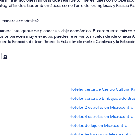
ara ir a atracciones famosas que sean de tu interés, tales como Obelisco
y
ografías de sitios emblemáticos como Torre de los Ingleses y Palacio Pa
m
a
l
de manera económica?
o
s
a manera inteligente de planear un viaje económico. El aeropuerto más 
m
cios te parecen muy elevados, puedes reservar tus vuelos desde o hacia A
o
on: la Estación de tren Retiro, la Estación de metro Catalinas y la Estaci
d
o
ia
s
”
Hoteles cerca de Centro Cultural K
Hoteles cerca de Embajada de Bras
Hoteles 2 estrellas en Microcentro
Hoteles 4 estrellas en Microcentro
Hoteles de lujo en Microcentro
Hoteles históricos en Microcentro