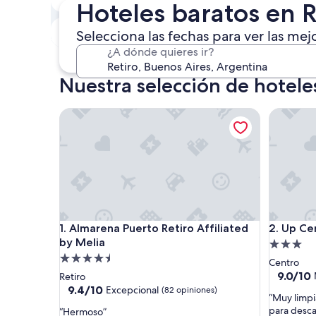
Hoteles baratos en R
8 ago. - 9 ago.
Próximo fin de semana
Selecciona las fechas para ver las mej
14 ago. - 16 ago.
¿A dónde quieres ir?
Nuestra selección de hotele
Almarena Puerto Retiro Affiliated by Melia
Up Centr
Almarena Puerto Retiro Affiliated by Melia
Up Centr
1. Almarena Puerto Retiro Affiliated
2. Up Ce
by Melia
Propieda
Propiedad
de
Centro
de
3.0
9.0
9.0/10
Retiro
de
4.5
9.4
estrellas
9.4/10
Excepcional
(82 opiniones)
“
“Muy limpi
10,
de
estrellas
M
para desca
“
“Hermoso”
Magnífic
10,