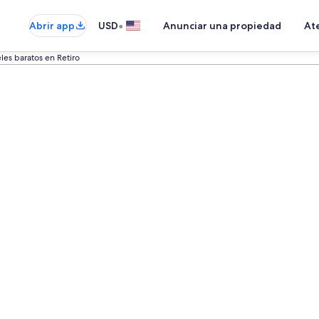
•
Abrir app
USD
Anunciar una propiedad
Ate
les baratos en Retiro