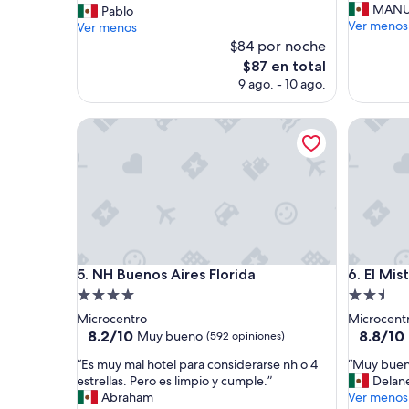
u
MANU
H
Pablo
(99
Excepcional,
y
Ver menos
e
Ver menos
opinione
(82
l
r
$84 por noche
opiniones)
i
m
El
$87 en total
m
o
precio
9 ago. - 10 ago.
p
s
actual
i
o
es
a
”
NH Buenos Aires Florida
El Misti 
de
l
$87
a
h
a
b
i
t
a
c
NH Buenos Aires Florida
El Misti 
5. NH Buenos Aires Florida
6. El Mis
i
Propiedad
Propieda
ó
de
de
Microcentro
Microcent
n
4.0
2.5
8.2
8.8
8.2/10
8.8/10
Muy bueno
(592 opiniones)
e
de
de
estrellas
estrellas
x
“
“
“Es muy mal hotel para considerarse nh o 4
“Muy buen
10,
10,
c
E
M
estrellas. Pero es limpio y cumple.”
Delan
Muy
Excelent
e
s
u
Abraham
Ver menos
bueno,
(173
l