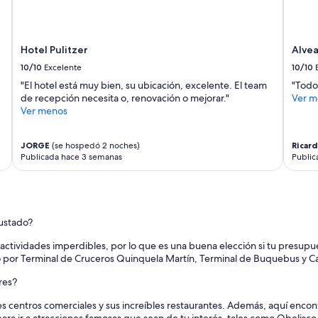
e
m
p
l
Hotel Pulitzer
Alvea
e
a
10/10
Excelente
10/10
d
"El hotel está muy bien, su ubicación, excelente. El team
"Todo
a
de recepción necesita o, renovación o mejorar."
Ver m
s
Ver menos
d
e
l
JORGE
(se hospedó 2 noches)
Ricar
d
Publicada hace 3 semanas
Public
e
s
a
y
u
justado?
n
actividades imperdibles, por lo que es una buena elección si tu presupue
o
eo por Terminal de Cruceros Quinquela Martín, Terminal de Buquebus y Cal
c
o
res?
n
m
s centros comerciales y sus increíbles restaurantes. Además, aquí encontra
u