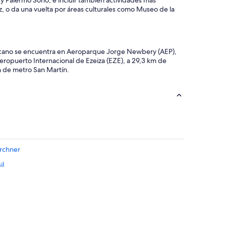
 y Palermo Soho, e incluir también actividades más
y
z, o da una vuelta por áreas culturales como Museo de la
a
r
”
cercano se encuentra en Aeroparque Jorge Newbery (AEP),
eropuerto Internacional de Ezeiza (EZE), a 29,3 km de
ón de metro San Martín.
irchner
il