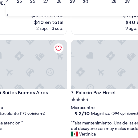
24
25
26
27
28
29
28
29
30
EL
(244
s)
opiniones)
$37 por noche
$37 po
31
El
El
$40 en total
$40 e
precio
precio
2 sep. - 3 sep.
9 ago.
actual
actual
es
es
Suites Buenos Aires
Palacio Paz Hotel
de
de
$40
$40
Suites Buenos Aires
Palacio Paz Hotel
ti Suites Buenos Aires
7. Palacio Paz Hotel
d
Propiedad
de
ro
Microcentro
3.5
9.2
9.2/10
Excelente
Magnífico
(173 opiniones)
(594 opiniones)
de
estrellas
“
a atención ”
“Falta mantenimiento. Una de las 
10,
F
ei
del desayuno con muy malos modo
e,
Magnífico,
a
Verónica
(594