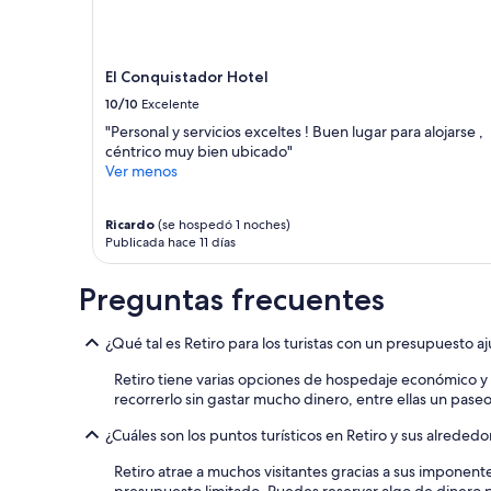
s
1
e
noche
n
para
h
2
El Conquistador Hotel
o
adultos.
4
10/10
Excelente
Los
e
precios
"Personal y servicios exceltes ! Buen lugar para alojarse ,
s
y
céntrico muy bien ubicado"
t
la
Ver menos
r
disponibilidad
e
están
l
Ricardo
(se hospedó 1 noches)
sujetos
l
Publicada hace 11 días
a
a
cambios.
s
Aplican
Preguntas frecuentes
.
términos
P
adicionales.
e
¿Qué tal es Retiro para los turistas con un presupuesto a
r
Retiro tiene varias opciones de hospedaje económico y 
o
recorrerlo sin gastar mucho dinero, entre ellas un pas
e
s
¿Cuáles son los puntos turísticos en Retiro y sus alrededo
l
i
Retiro atrae a muchos visitantes gracias a sus imponente
m