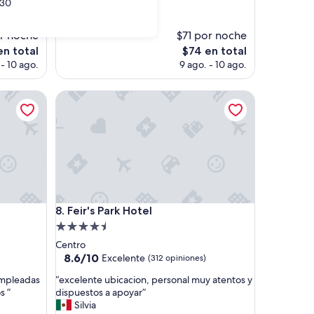
30
l
Ver menos
bueno,
a
(478
i
r noche
opiniones)
$71 por noche
r
El
n total
$74 en total
e
precio
 - 10 ago.
9 ago. - 10 ago.
e
actual
n
es
f
Feir's Park Hotel
de
r
$74
i
a
b
a
p
o
c
o
Feir's Park Hotel
8. Feir's Park Hotel
.
Propiedad
.
de
Centro
.
4.5
8.6
8.6/10
Excelente
(312 opiniones)
p
de
estrellas
e
“
empleadas
“excelente ubicacion, personal muy atentos y
10,
r
e
s ”
dispuestos a apoyar”
Excelente,
o
x
Silvia
(312
f