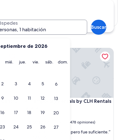
Mostrar mapa
éspedes
Buscar
ersonas, 1 habitación
septiembre de 2026
entro
Temporary Rentals by CLH Rentals
martes
miércoles
jueves
viernes
sábado
domingo
mié.
jue.
vie.
sáb.
dom.
2
3
4
5
6
9
10
11
12
13
entro
Temporary Rentals by CLH Rentals
s Centro
4. Temporary Rentals by CLH Rentals
Propiedad
16
17
18
19
20
de
Centro
3.0
8.0
8.0/10
Muy bueno
(478 opiniones)
23
24
25
26
27
de
estrellas
“
“El aire enfriaba poco... pero fue suficiente.”
10,
E
MARIA F
Muy