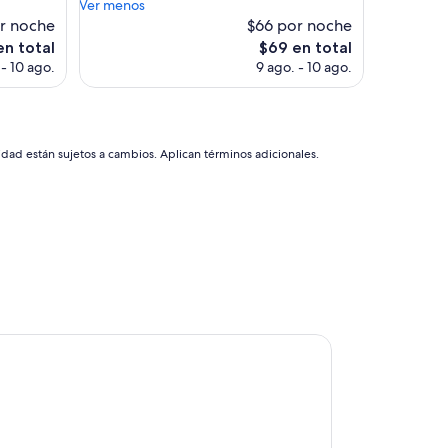
c
Ver menos
opiniones)
u
e
or noche
$66 por noche
e
l
El
en total
$69 en total
s
e
o
precio
u
 - 10 ago.
9 ago. - 10 ago.
n
actual
f
t
es
i
e
de
c
u
$69
i
b
idad están sujetos a cambios. Aplican términos adicionales.
e
i
n
c
t
a
e
c
.
i
”
o
n
,
p
e
 Art Hotel
r
s
o
n
a
l