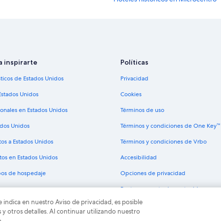
Hoteles boutique en Microcentro
Hoteles con cocina en Microcentro
Hoteles con estacionamiento en M
Hoteles con alberca en Microcentr
a inspirarte
Políticas
Hoteles con sauna en Microcentro
sticos de Estados Unidos
Privacidad
Hoteles para bodas en Microcentr
Estados Unidos
Cookies
Hoteles en Microcentro
ionales en Estados Unidos
Términos de uso
Hoteles para ir de compras en Reco
ados Unidos
Términos y condiciones de One Key™
Hoteles históricos en Recoleta
tos a Estados Unidos
Términos y condiciones de Vrbo
Hoteles boutique en Recoleta
tos en Estados Unidos
Accesibilidad
Hoteles con estacionamiento en Re
ipos de hospedaje
Opciones de privacidad
Hoteles con restaurante en Recole
Pautas y reporte de contenido
Hoteles gay friendly en Recoleta
e indica en nuestro Aviso de privacidad, es posible
Hoteles que aceptan mascotas en 
odos los derechos reservados. Expedia y el logo de Expedia son marcas registrad
 otros detalles. Al continuar utilizando nuestro
o.