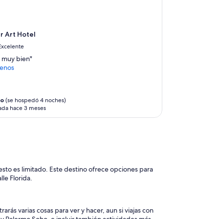
m
u
y
a
r Art Hotel
t
e
Excelente
n
 muy bien"
t
enos
o
s
y
d
do
(se hospedó 4 noches)
i
ada hace 3 meses
s
p
u
e
s
t
sto es limitado. Este destino ofrece opciones para
o
le Florida.
s
a
a
p
rás varias cosas para ver y hacer, aun si viajas con
o