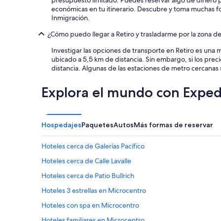
presupuesto limitado. Puedes reservar algo de dinero p
p
económicas en tu itinerario. Descubre y toma muchas fot
i
Inmigración.
o
y
¿Cómo puedo llegar a Retiro y trasladarme por la zona 
c
u
Investigar las opciones de transporte en Retiro es un
m
ubicado a 5,5 km de distancia. Sin embargo, si los pre
p
distancia. Algunas de las estaciones de metro cercanas s
l
e
Explora el mundo con Exped
.
”
Hospedajes
Paquetes
Autos
Más formas de reservar
Hoteles cerca de Galerías Pacífico
Hoteles cerca de Calle Lavalle
Hoteles cerca de Patio Bullrich
Hoteles 3 estrellas en Microcentro
Hoteles con spa en Microcentro
Hoteles familiares en Microcentro