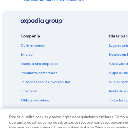
Hoteles baratos en Microcentro
Hoteles con bar en Microcentro
Hoteles con desayuno incluido en Microcentro
Hoteles con gimnasio en Microcentro
Compañía
Ideas par
Hoteles con restaurante en Microcentro
Quiénes somos
Lugares turí
Hoteles con vista en Microcentro
Empleo
Hoteles en 
Nh Hotels en Microcentro
Anunciar una propiedad
Casas vacac
Hoteles cerca de Calle Florida
Propuestas comerciales
Viajes a Est
Hoteles familiares en Recoleta
Relaciones con los inversionistas
Vuelos bara
Hoteles baratos en Recoleta
Publicidad
Renta de au
Hoteles con desayuno incluido en Recoleta
Affiliate Marketing
Todos los t
Hoteles con gimnasio en Recoleta
Hoteles con vista al mar en Recoleta
Este sitio utiliza cookies y tecnologías de seguimiento similares. Como s
Hoteles para fumadores en Recoleta
© 2026 Expedia, Inc., una empresa de Expedia Group. T
que tanto nosotros como nuestros socios recopilemos datos personales y
sitio web, aceptas nuestro Aviso de privacidad y los Términos de servici