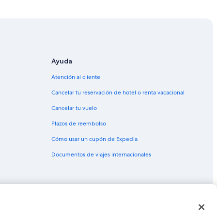
icrocentro
o
Ayuda
Atención al cliente
o
Cancelar tu reservación de hotel o renta vacacional
Cancelar tu vuelo
leta
Plazos de reembolso
Cómo usar un cupón de Expedia
Documentos de viajes internacionales
coleta
ta
Recoleta
as o marcas comerciales de Expedia, Inc. CST# 2029030-50.