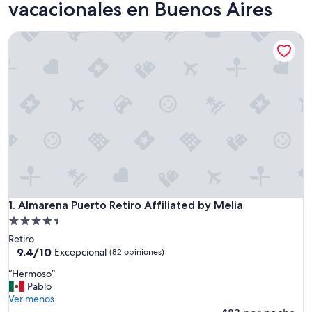
vacacionales en Buenos Aires
Almarena Puerto Retiro Affiliated by Melia
Almarena Puerto Retiro Affiliated by Melia
1. Almarena Puerto Retiro Affiliated by Melia
Propiedad
de
Retiro
4.5
9.4
9.4/10
Excepcional
(82 opiniones)
de
estrellas
“
“Hermoso”
10,
H
Pablo
Excepcional,
e
Ver menos
(82
r