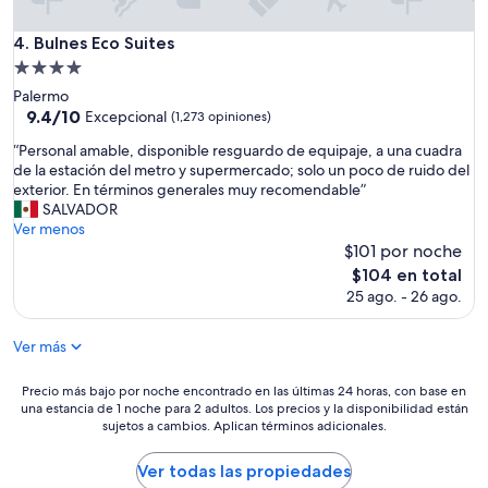
i
y
a
a
r
Bulnes Eco Suites
4. Bulnes Eco Suites
m
a
Propiedad
a
n
de
b
Palermo
d
4.0
l
9.4
9.4/10
Excepcional
e
(1,273 opiniones)
e
de
estrellas
h
“
“Personal amable, disponible resguardo de equipaje, a una cuadra
e
10,
a
P
de la estación del metro y supermercado; solo un poco de ruido del
l
Excepcional,
b
e
exterior. En términos generales muy recomendable”
p
(1,273
i
r
SALVADOR
e
opiniones)
t
s
Ver menos
r
a
o
$101 por noche
s
c
n
o
El
i
$104 en total
a
n
precio
ó
25 ago. - 26 ago.
l
a
actual
n
a
l
es
,
m
Ver más
d
de
l
a
e
$104
a
b
l
Precio
s
Precio más bajo por noche encontrado en las últimas 24 horas, con base en
l
h
una estancia de 1 noche para 2 adultos. Los precios y la disponibilidad están
más
i
e
sujetos a cambios. Aplican términos adicionales.
o
bajo
g
,
t
por
u
d
e
noche
i
Ver todas las propiedades
i
l