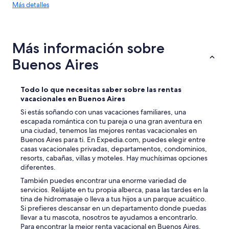
r
Más
ó
Más detalles
.
detalles
n
E
sobre
K
n
las
i
t
tendencias
n
Más información sobre
é
de
g
r
precios
s
Buenos Aires
m
i
i
z
n
e
Todo lo que necesitas saber sobre las rentas
o
a
vacacionales en Buenos Aires
s
p
g
Si estás soñando con unas vacaciones familiares, una
e
e
escapada romántica con tu pareja o una gran aventura en
n
n
una ciudad, tenemos las mejores rentas vacacionales en
a
e
Buenos Aires para ti. En Expedia.com, puedes elegir entre
s
r
casas vacacionales privadas, departamentos, condominios,
c
a
resorts, cabañas, villas y moteles. Hay muchísimas opciones
a
l
diferentes.
b
e
e
También puedes encontrar una enorme variedad de
s
e
servicios. Relájate en tu propia alberca, pasa las tardes en la
m
n
tina de hidromasaje o lleva a tus hijos a un parque acuático.
u
l
Si prefieres descansar en un departamento donde puedas
y
a
llevar a tu mascota, nosotros te ayudamos a encontrarlo.
r
h
Para encontrar la mejor renta vacacional en Buenos Aires,