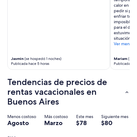
m
d
calor en el 
a
e
pedir si pod
l
l
enfriar todo
a
m
imposible );
c
e
para el día 
a
t
estuvimos n
l
r
situación ,
i
o
Ver menos
d
y
a
s
d
Jasmin
(se hospedó 1 noches)
Mariam
(se h
u
m
Publicada hace 5 horas
Publicada hac
p
u
e
y
r
u
Tendencias de precios de
m
s
e
rentas vacacionales en
a
r
d
c
Buenos Aires
a
a
s
d
.
o
Menos costoso
Más costoso
Este mes
Siguiente mes
c
;
Agosto
Marzo
$78
$80
o
s
r
o
t