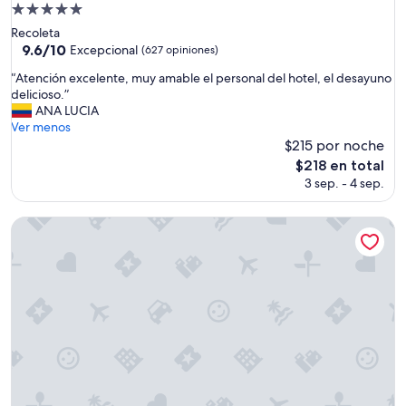
Propiedad
A
de
,
Recoleta
5.0
t
9.6
9.6/10
Excepcional
(627 opiniones)
u
de
estrellas
“
“Atención excelente, muy amable el personal del hotel, el desayuno
v
10,
A
delicioso.”
i
Excepcional,
t
ANA LUCIA
m
(627
e
Ver menos
o
opiniones)
n
$215 por noche
s
c
q
El
$218 en total
i
u
precio
3 sep. - 4 sep.
ó
e
actual
n
p
es
e
Bulnes Eco Suites
e
de
x
d
$218
c
i
e
r
l
n
e
o
n
s
t
c
e
a
,
m
m
b
u