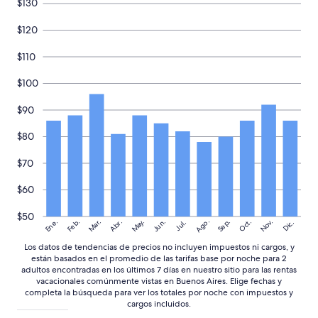
l
$130
i
o
n
u
$120
a
n
s
p
c
$110
o
i
c
e
$100
o
r
d
r
$90
e
a
r
n
$80
u
m
i
a
$70
d
l
o
,
$60
d
l
e
a
$50
l
h
Ago.
May.
Nov.
Ene.
Feb.
Mar.
Jun.
Sep.
Oct.
Abr.
Dic.
Jul.
e
a
x
Los datos de tendencias de precios no incluyen impuestos ni cargos, y
b
t
están basados en el promedio de las tarifas base por noche para 2
i
e
adultos encontradas en los últimos 7 días en nuestro sitio para las rentas
t
r
vacacionales comúnmente vistas en Buenos Aires. Elige fechas y
a
completa la búsqueda para ver los totales por noche con impuestos y
i
c
cargos incluidos.
o
i