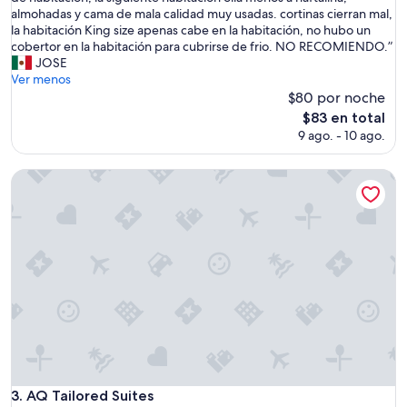
Muy
a
almohadas y cama de mala calidad muy usadas. cortinas cierran mal,
bueno,
b
la habitación King size apenas cabe en la habitación, no hubo un
(531
i
cobertor en la habitación para cubrirse de frio. NO RECOMIENDO.”
opiniones)
t
JOSE
a
Ver menos
c
$80 por noche
i
El
$83 en total
ó
precio
9 ago. - 10 ago.
n
actual
o
es
l
AQ Tailored Suites
de
i
$83
e
n
d
o
a
N
A
F
T
A
L
I
AQ Tailored Suites
3. AQ Tailored Suites
N