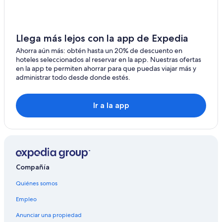
Hoteles con desayuno incluido en Puerto Madero
Hoteles con estacionamiento en Puerto Madero
Hoteles con gimnasio en Puerto Madero
Llega más lejos con la app de Expedia
Hoteles con alberca en Puerto Madero
Ahorra aún más: obtén hasta un 20% de descuento en
hoteles seleccionados al reservar en la app. Nuestras ofertas
Hoteles con restaurante en Puerto Madero
en la app te permiten ahorrar para que puedas viajar más y
Hoteles con sauna en Puerto Madero
administrar todo desde donde estés.
Hoteles con traslado del/al aeropuerto en Puerto Madero
Ir a la app
Hoteles para bodas en Puerto Madero
Hoteles que aceptan mascotas en Puerto Madero
Hoteles de Melia en Puerto Madero
Nh Hotels en Puerto Madero
Hoteles en Puerto Madero
Compañía
Hoteles en Sarandí
Quiénes somos
Hoteles en Partido de Avellaneda
Empleo
Hoteles 4 estrellas en Vicente López
Anunciar una propiedad