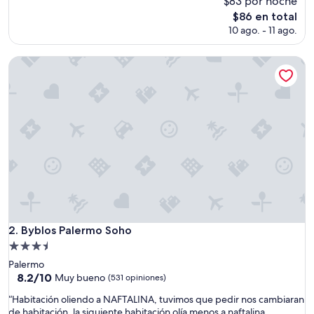
$83 por noche
opiniones)
m
El
$86 en total
o
precio
10 ago. - 11 ago.
s
actual
o
es
”
Byblos Palermo Soho
de
$86
Byblos Palermo Soho
2. Byblos Palermo Soho
Propiedad
de
Palermo
3.5
8.2
8.2/10
Muy bueno
(531 opiniones)
de
estrellas
“
“Habitación oliendo a NAFTALINA, tuvimos que pedir nos cambiaran
10,
H
de habitación, la siguiente habitación olía menos a naftalina,