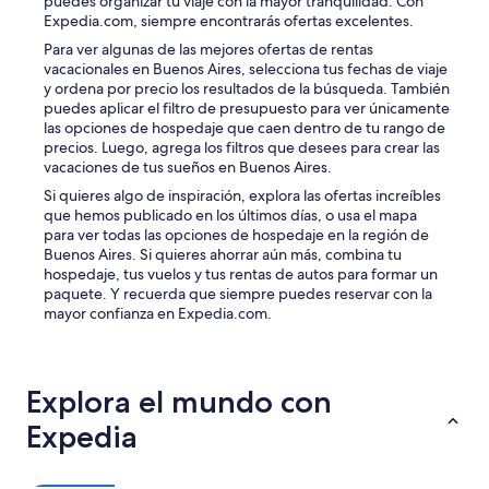
puedes organizar tu viaje con la mayor tranquilidad. Con
r
Expedia.com, siempre encontrarás ofertas excelentes.
e
Para ver algunas de las mejores ofertas de rentas
n
vacacionales en Buenos Aires, selecciona tus fechas de viaje
l
y ordena por precio los resultados de la búsqueda. También
a
puedes aplicar el filtro de presupuesto para ver únicamente
h
las opciones de hospedaje que caen dentro de tu rango de
a
precios. Luego, agrega los filtros que desees para crear las
b
vacaciones de tus sueños en Buenos Aires.
i
t
Si quieres algo de inspiración, explora las ofertas increíbles
a
que hemos publicado en los últimos días, o usa el mapa
c
para ver todas las opciones de hospedaje en la región de
i
Buenos Aires. Si quieres ahorrar aún más, combina tu
ó
hospedaje, tus vuelos y tus rentas de autos para formar un
n
paquete. Y recuerda que siempre puedes reservar con la
p
mayor confianza en Expedia.com.
a
r
a
c
Explora el mundo con
u
b
Expedia
r
i
r