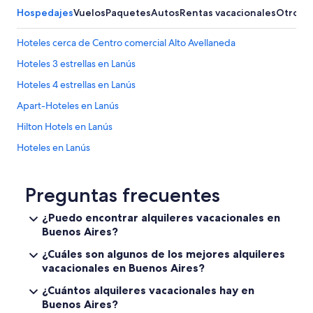
s
Hospedajes
Vuelos
Paquetes
Autos
Rentas vacacionales
Otros
e
d
Hoteles cerca de Centro comercial Alto Avellaneda
e
f
Hoteles 3 estrellas en Lanús
r
Hoteles 4 estrellas en Lanús
i
o
Apart-Hoteles en Lanús
.
N
Hilton Hotels en Lanús
O
Hoteles en Lanús
R
E
Villas en Lanús
C
O
Hoteles en Dock Sud
Preguntas frecuentes
M
Hoteles cerca de Estadio Presidente Juan Domingo Perón
I
¿Puedo encontrar alquileres vacacionales en
E
Buenos Aires?
Hoteles 2 estrellas en Avellaneda
N
D
Hoteles 3 estrellas en Avellaneda
¿Cuáles son algunos de los mejores alquileres
O
vacacionales en Buenos Aires?
Hoteles 4 estrellas en Avellaneda
.
”
¿Cuántos alquileres vacacionales hay en
Hoteles en Avellaneda
Buenos Aires?