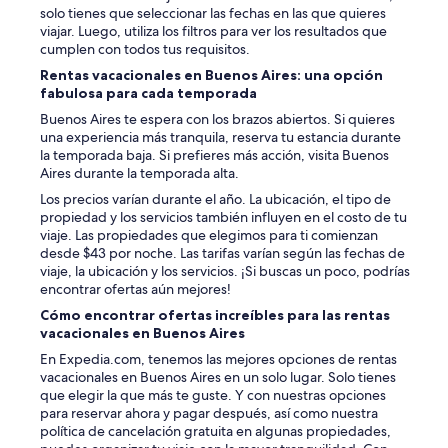
e
a
solo tienes que seleccionar las fechas en las que quieres
c
b
viajar. Luego, utiliza los filtros para ver los resultados que
o
i
cumplen con todos tus requisitos.
m
t
Rentas vacacionales en Buenos Aires: una opción
e
a
fabulosa para cada temporada
n
c
d
Buenos Aires te espera con los brazos abiertos. Si quieres
i
a
una experiencia más tranquila, reserva tu estancia durante
ó
b
la temporada baja. Si prefieres más acción, visita Buenos
n
l
Aires durante la temporada alta.
,
e
n
Los precios varían durante el año. La ubicación, el tipo de
”
o
propiedad y los servicios también influyen en el costo de tu
h
viaje. Las propiedades que elegimos para ti comienzan
u
desde $43 por noche. Las tarifas varían según las fechas de
b
viaje, la ubicación y los servicios. ¡Si buscas un poco, podrías
o
encontrar ofertas aún mejores!
u
Cómo encontrar ofertas increíbles para las rentas
n
vacacionales en Buenos Aires
c
o
En Expedia.com, tenemos las mejores opciones de rentas
b
vacacionales en Buenos Aires en un solo lugar. Solo tienes
e
que elegir la que más te guste. Y con nuestras opciones
r
para reservar ahora y pagar después, así como nuestra
t
política de cancelación gratuita en algunas propiedades,
o