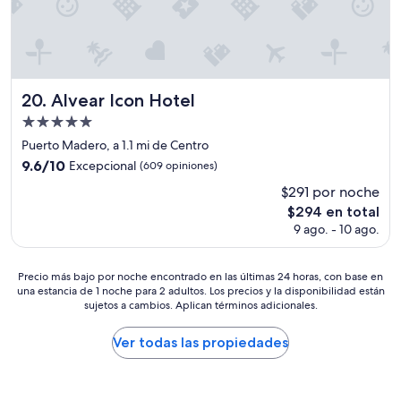
e
e
a
r
d
z
m
e
o
e
s
n
j
p
a
o
r
8
Alvear Icon Hotel
20. Alvear Icon Hotel
r
e
/
.
Propiedad
n
1
L
d
de
0
Puerto Madero, a 1.1 mi de Centro
a
e
,
5.0
9.6
9.6/10
Excepcional
(609 opiniones)
u
o
p
estrellas
de
b
l
$291 por noche
e
10,
i
o
r
El
$294 en total
Excepcional,
c
r
o
precio
(609
9 ago. - 10 ago.
a
a
e
actual
opiniones)
c
d
n
es
i
r
c
de
Precio
Precio más bajo por noche encontrado en las últimas 24 horas, con base en
ó
e
u
$294
una estancia de 1 noche para 2 adultos. Los precios y la disponibilidad están
más
n
n
á
sujetos a cambios. Aplican términos adicionales.
bajo
e
a
n
por
s
j
t
noche
Ver todas las propiedades
m
e
o
encontrado
u
e
a
en
y
n
u
las
b
e
b