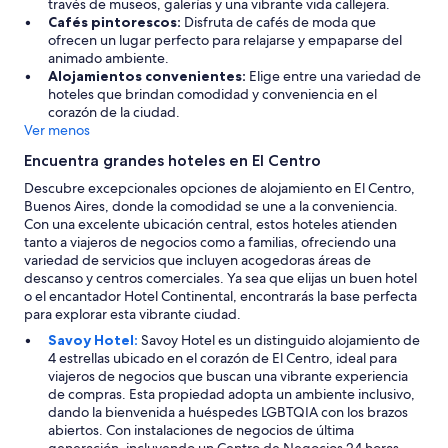
través de museos, galerías y una vibrante vida callejera.
d
t
Cafés pintorescos:
Disfruta de cafés de moda que
a
e
ofrecen un lugar perfecto para relajarse y empaparse del
d
s
animado ambiente.
.
,
Alojamientos convenientes:
Elige entre una variedad de
”
y
hoteles que brindan comodidad y conveniencia en el
v
corazón de la ciudad.
a
Ver menos
r
i
Encuentra grandes hoteles en El Centro
a
Descubre excepcionales opciones de alojamiento en El Centro,
s
Buenos Aires, donde la comodidad se une a la conveniencia.
a
Con una excelente ubicación central, estos hoteles atienden
t
tanto a viajeros de negocios como a familias, ofreciendo una
r
variedad de servicios que incluyen acogedoras áreas de
a
descanso y centros comerciales. Ya sea que elijas un buen hotel
c
o el encantador Hotel Continental, encontrarás la base perfecta
c
para explorar esta vibrante ciudad.
i
o
Savoy Hotel:
Savoy Hotel es un distinguido alojamiento de
n
4 estrellas ubicado en el corazón de El Centro, ideal para
e
viajeros de negocios que buscan una vibrante experiencia
s
de compras. Esta propiedad adopta un ambiente inclusivo,
.
dando la bienvenida a huéspedes LGBTQIA con los brazos
R
abiertos. Con instalaciones de negocios de última
e