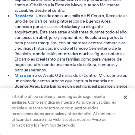
como el Obelisco y la Plaza de Mayo, que son fácilmente
accesibles desde el centro.
Recoleta:
Ubicada a solo una milla de El Centro, Recoleta es
uno de los barrios más pintorescos de Buenos Aires,
conocido por sus calles arboladas y su elegante
arquitectura. Esta área atrae a visitantes durante todo el año,
con picos en abril, julio y septiembre. Recoleta es perfecta
para paseos tranquilos, con numerosos centros comerciales
y edificios históricos, incluido el famoso Cementerio de la
Recoleta, donde están enterradas muchas figuras notables.
El barrio es ideal tanto para familias como para viajeros de
negocios, ofreciendo una mezcla de cultura, compras y
parques serenos.
Microcentro:
A solo 0.2 millas de El Centro, Microcentro es
un animado centro urbano que captura la esencia de
Buenos Aires. Este barrio es un destino ideal para los viajeros
que buscan una experiencia con temática urbana, con sus
Este sitio utiliza cookies y tecnologías de seguimiento
bulliciosas zonas comerciales y sus monumentos históricos.
similares. Como se indica en nuestro Aviso de privacidad, es
Las llegadas de turistas alcanzan su punto máximo en marzo
y durante la temporada navideña de diciembre a enero.
posible que tanto nosotros como nuestros socios
Explore la impresionante arquitectura y la vibrante
recopilemos datos personales y otros detalles. Al continuar
atmósfera, con lugares de visita obligada como la Casa
utilizando nuestro sitio web, aceptas nuestro Aviso de
Rosada y el histórico Teatro Colón, lo que convierte a
privacidad y los Términos de servicio.
Microcentro en una parte esencial de su aventura en Buenos