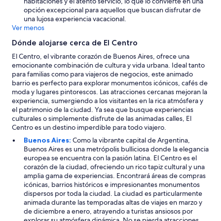
habitaciones y el atento servicio, lo que lo convierte en una
opción excepcional para aquellos que buscan disfrutar de
una lujosa experiencia vacacional.
Ver menos
Dónde alojarse cerca de El Centro
El Centro, el vibrante corazón de Buenos Aires, ofrece una
emocionante combinación de cultura y vida urbana. Ideal tanto
para familias como para viajeros de negocios, este animado
barrio es perfecto para explorar monumentos icónicos, cafés de
moda y lugares pintorescos. Las atracciones cercanas mejoran la
experiencia, sumergiendo a los visitantes en la rica atmósfera y
el patrimonio de la ciudad. Ya sea que busque experiencias
culturales o simplemente disfrute de las animadas calles, El
Centro es un destino imperdible para todo viajero.
Buenos Aires:
Como la vibrante capital de Argentina,
Buenos Aires es una metrópolis bulliciosa donde la elegancia
europea se encuentra con la pasión latina. El Centro es el
corazón de la ciudad, ofreciendo un rico tapiz cultural y una
amplia gama de experiencias. Encontrará áreas de compras
icónicas, barrios históricos e impresionantes monumentos
dispersos por toda la ciudad. La ciudad es particularmente
animada durante las temporadas altas de viajes en marzo y
de diciembre a enero, atrayendo a turistas ansiosos por
explorar su atmósfera dinámica. No se pierda atracciones