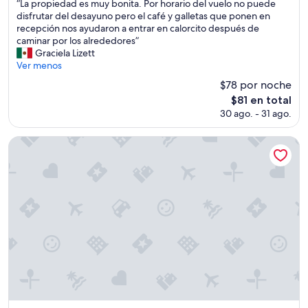
t
“
“La propiedad es muy bonita. Por horario del vuelo no puede
10,
e
L
disfrutar del desayuno pero el café y galletas que ponen en
Magnífico,
n
a
recepción nos ayudaron a entrar en calorcito después de
(1,007
t
p
caminar por los alrededores”
opiniones)
o
r
Graciela Lizett
s
o
Ver menos
”
p
$78 por noche
i
El
$81 en total
e
precio
30 ago. - 31 ago.
d
actual
a
es
d
Efe Hotel & Cowork
de
e
$81
s
m
u
y
b
o
n
i
t
a
.
P