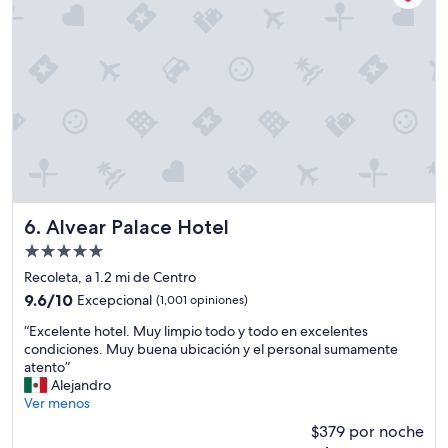
$105
s
c
o
e
n
p
p
c
e
i
q
ó
u
n
e
n
ñ
o
a
s
s
a
p
y
e
Alvear Palace Hotel
6. Alvear Palace Hotel
u
r
d
Propiedad
o
a
de
m
Recoleta, a 1.2 mi de Centro
r
u
5.0
9.6
9.6/10
o
Excepcional
(1,001 opiniones)
y
estrellas
de
n
c
“
“Excelente hotel. Muy limpio todo y todo en excelentes
10,
a
ó
E
condiciones. Muy buena ubicación y el personal sumamente
Excepcional,
e
m
x
atento”
(1,001
n
o
c
Alejandro
opiniones)
t
d
e
Ver menos
r
a
l
a
$379 por noche
s
e
r