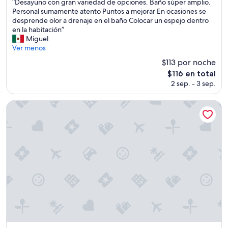
r
“
“Desayuno con gran variedad de opciones. Baño súper amplio.
10,
s
u
D
Personal sumamente atento Puntos a mejorar En ocasiones se
Magnífico,
d
i
e
desprende olor a drenaje en el baño Colocar un espejo dentro
(1,004
e
d
s
en la habitación”
opiniones)
v
o
a
Miguel
i
e
y
Ver menos
v
x
u
$113 por noche
i
t
n
e
El
$116 en total
e
o
n
precio
r
2 sep. - 3 sep.
c
d
actual
i
o
a
es
o
n
Hotel Madero Buenos Aires, WorldHotels Elite
s
de
r
g
.
$116
”
r
E
a
l
n
b
v
a
a
ñ
r
o
i
e
e
s
d
d
a
e
d
b
d