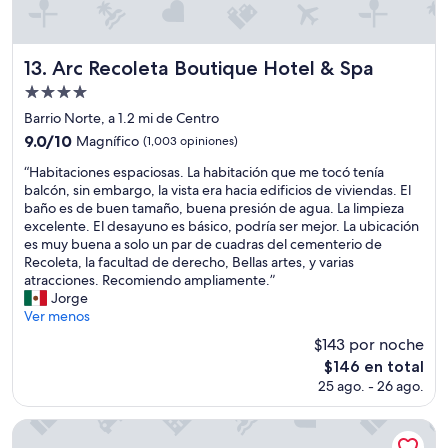
r
y
,
u
e
n
l
o
Arc Recoleta Boutique Hotel & Spa
13. Arc Recoleta Boutique Hotel & Spa
W
m
Propiedad
I
u
F
de
y
Barrio Norte, a 1.2 mi de Centro
I
b
4.0
9.0
9.0/10
Magnífico
(1,003 opiniones)
e
i
estrellas
de
s
e
“
“Habitaciones espaciosas. La habitación que me tocó tenía
10,
m
n
H
balcón, sin embargo, la vista era hacia edificios de viviendas. El
Magnífico,
u
.
a
baño es de buen tamaño, buena presión de agua. La limpieza
(1,003
y
”
b
excelente. El desayuno es básico, podría ser mejor. La ubicación
opiniones)
b
i
es muy buena a solo un par de cuadras del cementerio de
u
t
Recoleta, la facultad de derecho, Bellas artes, y varias
e
a
atracciones. Recomiendo ampliamente.”
n
c
Jorge
o
i
Ver menos
y
o
$143 por noche
e
n
l
El
$146 en total
e
t
precio
25 ago. - 26 ago.
s
r
actual
e
a
es
s
Vilon Recoleta Hotel
n
de
p