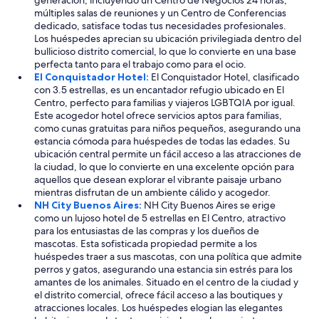
generación, incluyendo un Centro de Negocios 24 horas,
c
múltiples salas de reuniones y un Centro de Conferencias
o
dedicado, satisface todas tus necesidades profesionales.
m
Los huéspedes aprecian su ubicación privilegiada dentro del
i
bullicioso distrito comercial, lo que lo convierte en una base
e
perfecta tanto para el trabajo como para el ocio.
n
El Conquistador Hotel:
El Conquistador Hotel, clasificado
d
con 3.5 estrellas, es un encantador refugio ubicado en El
o
Centro, perfecto para familias y viajeros LGBTQIA por igual.
a
Este acogedor hotel ofrece servicios aptos para familias,
m
como cunas gratuitas para niños pequeños, asegurando una
p
estancia cómoda para huéspedes de todas las edades. Su
l
ubicación central permite un fácil acceso a las atracciones de
i
la ciudad, lo que lo convierte en una excelente opción para
a
aquellos que desean explorar el vibrante paisaje urbano
m
mientras disfrutan de un ambiente cálido y acogedor.
e
NH City Buenos Aires:
NH City Buenos Aires se erige
n
como un lujoso hotel de 5 estrellas en El Centro, atractivo
t
para los entusiastas de las compras y los dueños de
e
mascotas. Esta sofisticada propiedad permite a los
.
huéspedes traer a sus mascotas, con una política que admite
”
perros y gatos, asegurando una estancia sin estrés para los
amantes de los animales. Situado en el centro de la ciudad y
el distrito comercial, ofrece fácil acceso a las boutiques y
atracciones locales. Los huéspedes elogian las elegantes