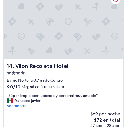
s
$146
a
p
c
o
i
r
o
t
s
e
a
a
s
l
.
a
L
e
a
r
h
o
a
p
b
Vilon Recoleta Hotel
14. Vilon Recoleta Hotel
u
i
e
Propiedad
t
r
de
a
Barrio Norte, a 0.7 mi de Centro
t
c
4.0
9.0
9.0/10
Magnífico
(315 opiniones)
o
i
estrellas
de
d
ó
“
“Súper limpio bien ubicado y personal muy amable”
10,
e
n
S
francisco javier
Magnífico,
e
q
ú
Ver menos
(315
z
u
p
opiniones)
$69 por noche
e
e
e
i
El
$72 en total
m
r
z
precio
e
27 ago. - 28 ago.
l