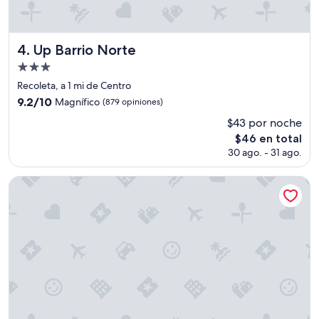
i
s
f
r
Up Barrio Norte
4. Up Barrio Norte
u
Propiedad
t
de
a
Recoleta, a 1 mi de Centro
r
3.0
9.2
9.2/10
Magnífico
(879 opiniones)
d
estrellas
de
e
$43 por noche
10,
l
El
$46 en total
Magnífico,
d
precio
(879
30 ago. - 31 ago.
e
actual
opiniones)
s
es
Principado Downtown
a
de
y
$46
u
n
o
p
e
r
o
e
l