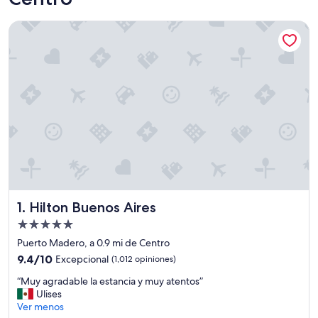
Hilton Buenos Aires
Hilton Buenos Aires
1. Hilton Buenos Aires
Propiedad
de
Puerto Madero, a 0.9 mi de Centro
5.0
9.4
9.4/10
Excepcional
(1,012 opiniones)
estrellas
de
“
“Muy agradable la estancia y muy atentos”
10,
M
Ulises
Excepcional,
u
Ver menos
(1,012