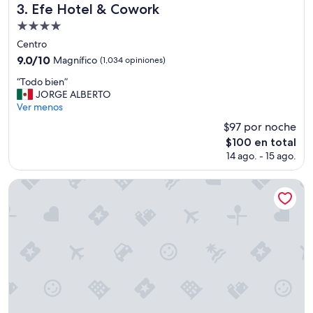
o
Efe Hotel & Cowork
3. Efe Hotel & Cowork
r
Propiedad
h
de
o
Centro
r
4.0
9.0
9.0/10
Magnífico
(1,034 opiniones)
a
estrellas
de
r
“
“Todo bien”
10,
i
T
JORGE ALBERTO
Magnífico,
o
o
Ver menos
(1,034
d
d
opiniones)
$97 por noche
e
o
El
$100 en total
l
b
precio
v
14 ago. - 15 ago.
i
actual
u
e
es
e
n
Up Barrio Norte
de
l
”
$100
o
n
o
p
u
e
d
e
d