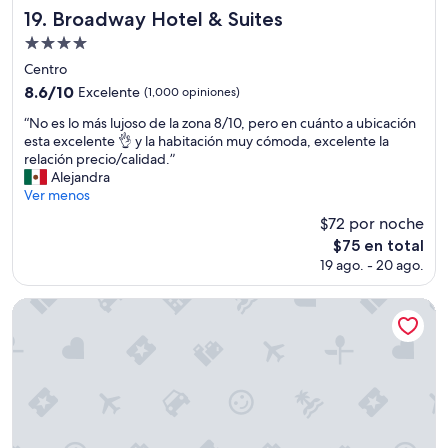
l
u
Broadway Hotel & Suites
19. Broadway Hotel & Suites
d
n
e
Propiedad
t
s
o
de
Centro
a
s
4.0
8.6
8.6/10
Excelente
(1,000 opiniones)
y
a
estrellas
de
u
m
“
“No es lo más lujoso de la zona 8/10, pero en cuánto a ubicación
10,
n
e
N
esta excelente 👌 y la habitación muy cómoda, excelente la
Excelente,
o
j
o
relación precio/calidad.”
(1,000
e
o
e
Alejandra
opiniones)
s
r
s
Ver menos
b
a
l
á
$72 por noche
r
o
s
E
El
$75 en total
m
i
n
precio
19 ago. - 20 ago.
á
c
o
actual
s
o
c
es
l
Alvear Icon Hotel
,
a
de
u
p
s
$75
j
o
i
o
d
o
s
r
n
o
í
e
d
a
s
e
s
s
l