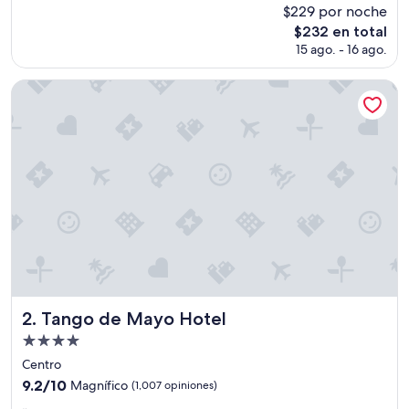
y
opiniones)
$229 por noche
a
El
$232 en total
g
precio
15 ago. - 16 ago.
r
actual
a
es
d
Tango de Mayo Hotel
de
a
$232
b
l
e
l
a
e
s
t
a
n
c
i
a
Tango de Mayo Hotel
2. Tango de Mayo Hotel
y
Propiedad
m
de
u
Centro
y
4.0
9.2
9.2/10
Magnífico
(1,007 opiniones)
a
estrellas
de