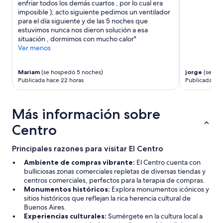
e
enfriar todos los demás cuartos , por lo cual era
a
n
imposible ); acto siguiente pedimos un ventilador
c
t
para el día siguiente y de las 5 noches que
u
e
estuvimos nunca nos dieron solución a esa
l
l
situación , dormimos con mucho calor"
t
a
Ver menos
a
r
d
e
d
Mariam
(se hospedó 5 noches)
jorge
(se ho
l
e
Publicada hace 22 horas
Publicada hac
a
d
c
e
i
r
ó
Más información sobre
e
n
c
Centro
p
h
r
o
e
Principales razones para visitar El Centro
,
c
B
Ambiente de compras vibrante:
El Centro cuenta con
i
e
bulliciosas zonas comerciales repletas de diversas tiendas y
o
l
centros comerciales, perfectos para la terapia de compras.
/
l
Monumentos históricos:
Explora monumentos icónicos y
c
a
sitios históricos que reflejan la rica herencia cultural de
a
s
Buenos Aires.
l
a
Experiencias culturales:
Sumérgete en la cultura local a
i
r