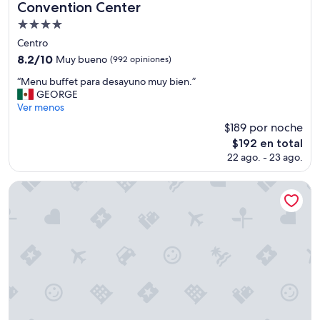
e
Convention Center
G
Propiedad
Y
M
de
Centro
y
4.0
8.2
8.2/10
Muy bueno
(992 opiniones)
á
estrellas
de
r
“
“Menu buffet para desayuno muy bien.”
10,
e
M
GEORGE
Muy
a
e
Ver menos
bueno,
d
n
(992
$189 por noche
e
u
opiniones)
t
El
$192 en total
b
e
precio
22 ago. - 23 ago.
u
r
actual
f
r
es
f
Arc Recoleta Boutique Hotel & Spa
a
de
e
z
$192
t
a
p
e
a
x
r
t
a
e
d
r
e
i
s
o
a