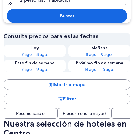
2 personas, 1 habitación
Buscar
Consulta precios para estas fechas
Hoy
Mañana
7 ago. - 8 ago.
8 ago. - 9 ago.
Este fin de semana
Próximo fin de semana
7 ago. - 9 ago.
14 ago. - 16 ago.
Mostrar mapa
Filtrar
Recomendable
Precio (menor a mayor)
Di
Nuestra selección de hoteles en
Centro