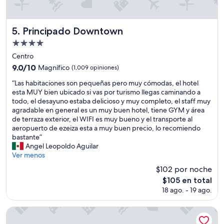
c
a
f
Principado Downtown
5. Principado Downtown
é
y
Propiedad
g
de
Centro
a
4.0
9.0
9.0/10
Magnífico
(1,009 opiniones)
l
estrellas
de
l
“
“Las habitaciones son pequeñas pero muy cómodas, el hotel
10,
e
L
esta MUY bien ubicado si vas por turismo llegas caminando a
Magnífico,
t
a
todo, el desayuno estaba delicioso y muy completo, el staff muy
(1,009
a
s
agradable en general es un muy buen hotel, tiene GYM y área
opiniones)
s
h
de terraza exterior, el WIFI es muy bueno y el transporte al
q
a
aeropuerto de ezeiza esta a muy buen precio, lo recomiendo
u
b
bastante”
e
i
Angel Leopoldo Aguilar
p
t
Ver menos
o
a
n
$102 por noche
c
e
El
$105 en total
i
n
precio
18 ago. - 19 ago.
o
e
actual
n
n
es
e
Alvear Palace Hotel
r
de
s
e