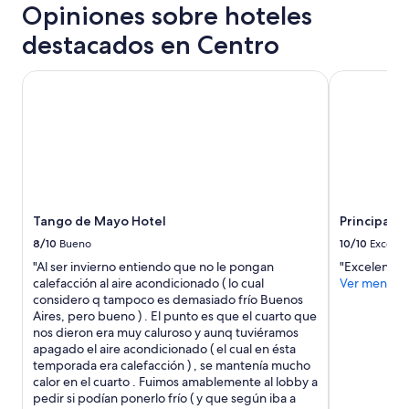
h
adicionales.
Opiniones sobre hoteles
l
o
a
c
e
b
destacados en Centro
e
n
i
m
l
t
e
Tango de Mayo Hotel
Principado
a
a
n
h
c
t
a
i
e
b
ó
r
i
n
i
t
m
o
a
u
d
c
y
e
i
c
Tango de Mayo Hotel
Principad
R
ó
ó
e
n
8/10
Bueno
10/10
Excelen
m
c
”
o
"Al ser invierno entiendo que no le pongan
"Excelente 
o
d
calefacción al aire acondicionado ( lo cual
Ver menos
l
a
considero q tampoco es demasiado frío Buenos
e
,
Aires, pero bueno ) . El punto es que el cuarto que
t
e
nos dieron era muy caluroso y aunq tuviéramos
a
x
apagado el aire acondicionado ( el cual en ésta
,
c
temporada era calefacción ) , se mantenía mucho
l
e
calor en el cuarto . Fuimos amablemente al lobby a
a
l
pedir si podían ponerlo frío ( y que según iba a
f